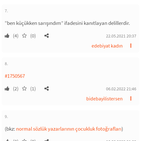
7.
“ben küçükken sarışındım” ifadesini kanıtlayan delillerdir.
(4)
(0)
22.05.2021 20:37
edebiyat kadın
8.
#1750567
(2)
(1)
06.02.2022 21:46
bidebayilistersen
9.
(bkz:
normal sözlük yazarlarının çocukluk fotoğrafları
)