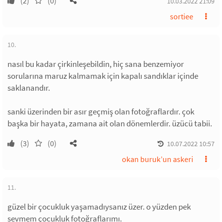
(2)
(0)
10.03.2022 21:09
sortiee
10.
nasıl bu kadar çirkinleşebildin, hiç sana benzemiyor
sorularına maruz kalmamak için kapalı sandıklar içinde
saklanandır.
sanki üzerinden bir asır geçmiş olan fotoğraflardır. çok
başka bir hayata, zamana ait olan dönemlerdir. üzücü tabii.
(3)
(0)
10.07.2022 10:57
okan buruk’un askeri
11.
güzel bir çocukluk yaşamadıysanız üzer. o yüzden pek
sevmem çocukluk fotoğraflarımı.