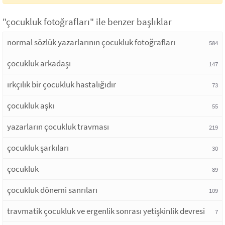
"çocukluk fotoğrafları" ile benzer başlıklar
normal sözlük yazarlarının çocukluk fotoğrafları
584
çocukluk arkadaşı
147
ırkçılık bir çocukluk hastalığıdır
73
çocukluk aşkı
55
yazarların çocukluk travması
219
çocukluk şarkıları
30
çocukluk
89
çocukluk dönemi sanrıları
109
travmatik çocukluk ve ergenlik sonrası yetişkinlik devresi
7