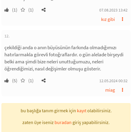
(1)
(1)
07.08.2023 13:42
kız gibi
12.
çekildiği anda o anın büyüsünün farkında olmadığımızı
hatırlarmakla görevli fotoğraflardır. o gün alelade birşeydi
belki ama şimdi bize neleri unuttuğumuzu, neleri
öğrendiğimizi, nasıl değişimler olmuşu gösterir.
(5)
(1)
12.05.2024 00:32
miag
bu başlığa tanım girmek için
kayıt
olabilirsiniz.
zaten üye iseniz
buradan
giriş yapabilirsiniz.