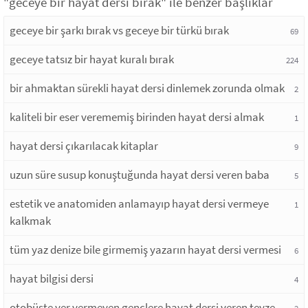
"geceye bir hayat dersi bırak" ile benzer başlıklar
geceye bir şarkı bırak vs geceye bir türkü bırak
69
geceye tatsız bir hayat kuralı bırak
224
bir ahmaktan sürekli hayat dersi dinlemek zorunda olmak
2
kaliteli bir eser verememiş birinden hayat dersi almak
1
hayat dersi çıkarılacak kitaplar
9
uzun süre susup konuştuğunda hayat dersi veren baba
5
estetik ve anatomiden anlamayıp hayat dersi vermeye
1
kalkmak
tüm yaz denize bile girmemiş yazarın hayat dersi vermesi
6
hayat bilgisi dersi
4
otobüste yer vermeyen gençlere hayat dersi veren teyze