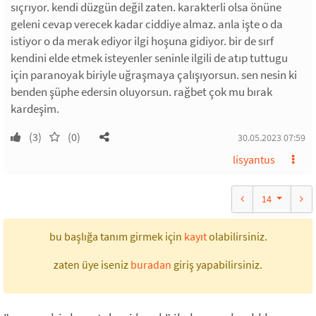
sıçrıyor. kendi düzgün değil zaten. karakterli olsa önüne
geleni cevap verecek kadar ciddiye almaz. anla işte o da
istiyor o da merak ediyor ilgi hoşuna gidiyor. bir de sırf
kendini elde etmek isteyenler seninle ilgili de atıp tuttugu
için paranoyak biriyle uğraşmaya çalışıyorsun. sen nesin ki
benden şüphe edersin oluyorsun. rağbet çok mu bırak
kardeşim.
(3)
(0)
30.05.2023 07:59
lisyantus
14
bu başlığa tanım girmek için
kayıt
olabilirsiniz.
zaten üye iseniz
buradan
giriş yapabilirsiniz.