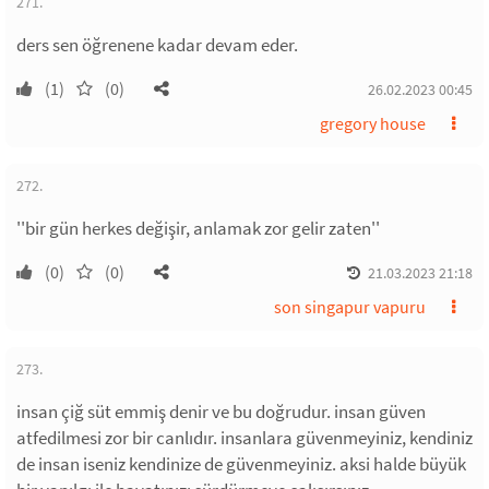
271.
ders sen öğrenene kadar devam eder.
(1)
(0)
26.02.2023 00:45
gregory house
272.
''bir gün herkes değişir, anlamak zor gelir zaten''
(0)
(0)
21.03.2023 21:18
son singapur vapuru
273.
insan çiğ süt emmiş denir ve bu doğrudur. insan güven
atfedilmesi zor bir canlıdır. insanlara güvenmeyiniz, kendiniz
de insan iseniz kendinize de güvenmeyiniz. aksi halde büyük