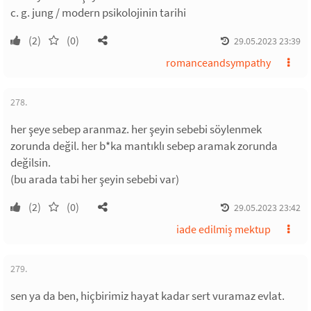
c. g. jung / modern psikolojinin tarihi
(2)
(0)
29.05.2023 23:39
romanceandsympathy
278.
her şeye sebep aranmaz. her şeyin sebebi söylenmek
zorunda değil. her b*ka mantıklı sebep aramak zorunda
değilsin.
(bu arada tabi her şeyin sebebi var)
(2)
(0)
29.05.2023 23:42
iade edilmiş mektup
279.
sen ya da ben, hiçbirimiz hayat kadar sert vuramaz evlat.