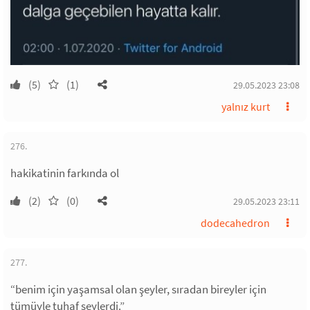
(5)
(1)
29.05.2023 23:08
yalnız kurt
276.
hakikatinin farkında ol
(2)
(0)
29.05.2023 23:11
dodecahedron
277.
“benim için yaşamsal olan şeyler, sıradan bireyler için
tümüyle tuhaf şeylerdi.”