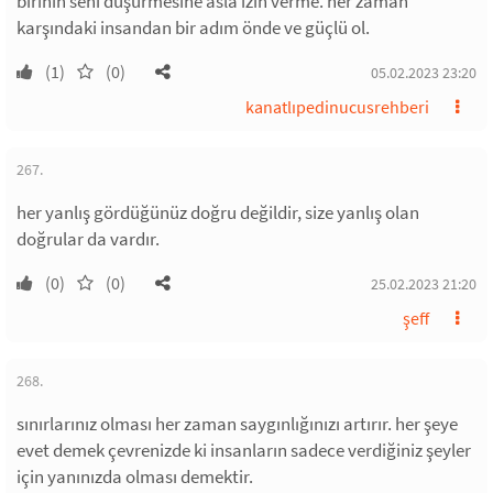
birinin seni düşürmesine asla izin verme. her zaman
karşındaki insandan bir adım önde ve güçlü ol.
(1)
(0)
05.02.2023 23:20
kanatlıpedinucusrehberi
267.
her yanlış gördüğünüz doğru değildir, size yanlış olan
doğrular da vardır.
(0)
(0)
25.02.2023 21:20
şeff
268.
sınırlarınız olması her zaman saygınlığınızı artırır. her şeye
evet demek çevrenizde ki insanların sadece verdiğiniz şeyler
için yanınızda olması demektir.