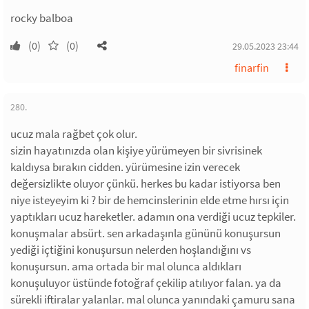
rocky balboa
(0)
(0)
29.05.2023 23:44
finarfin
280.
ucuz mala rağbet çok olur.
sizin hayatınızda olan kişiye yürümeyen bir sivrisinek
kaldıysa bırakın cidden. yürümesine izin verecek
değersizlikte oluyor çünkü. herkes bu kadar istiyorsa ben
niye isteyeyim ki ? bir de hemcinslerinin elde etme hırsı için
yaptıkları ucuz hareketler. adamın ona verdiği ucuz tepkiler.
konuşmalar absürt. sen arkadaşınla gününü konuşursun
yediği içtiğini konuşursun nelerden hoşlandığını vs
konuşursun. ama ortada bir mal olunca aldıkları
konuşuluyor üstünde fotoğraf çekilip atılıyor falan. ya da
sürekli iftiralar yalanlar. mal olunca yanındaki çamuru sana