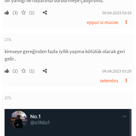
bir yanılgı ile hayatınızı sürdürmeye çalışırsınız.
(3)
(1)
09.04.2023 03:19
eppur si muove
274.
kimseye gereğinden fazla iyilik yapma kötülük olarak geri
gelir..
(2)
(1)
09.04.2023 03:29
selendos
275.