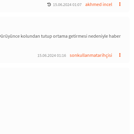
akhmed incel
15.06.2024 01:07
ürüyünce kolundan tutup ortama getirmesi nedeniyle haber
sonkullanmatarihçisi
15.06.2024 01:16