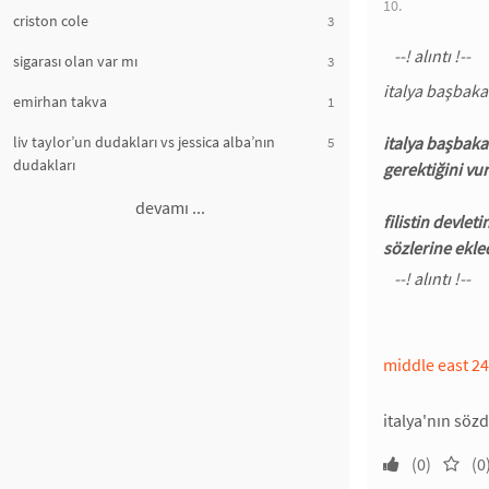
10.
criston cole
3
sigarası olan var mı
3
italya başbaka
emirhan takva
1
liv taylor’un dudakları vs jessica alba’nın
italya başbaka
5
dudakları
gerektiğini vu
devamı ...
filistin devle
sözlerine ekle
middle east 24
italya'nın sözd
(0)
(0