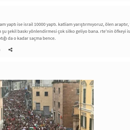
am yaptı ise israil 10000 yaptı. katliam yarıştırmıyoruz, ölen arapt
in şu şekil baskı yönlendirmesi çok silko geliyo bana. rte'nin öfkeyi
tığı da o kadar saçma bence.
)