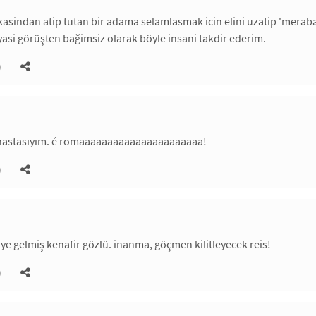
kasindan atip tutan bir adama selamlasmak icin elini uzatip 'meraba
yasi görüşten bağimsiz olarak böyle insani takdir ederim.
)
 hastasıyım. é romaaaaaaaaaaaaaaaaaaaaaa!
)
ye gelmiş kenafir gözlü. inanma, göçmen kilitleyecek reis!
)