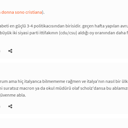
 donna sono cristiana
).
abeti en güçlü 3-4 politikacısından birisidir. geçen hafta yapılan a
büyük iki siyasi parti ittifakının (cdu/csu) aldığı oy oranından daha
)
rum ama hiç italyanca bilmememe rağmen ve italya'nın nasıl bir 
yani suratsız macron ya da okul müdürü olaf scholz'dansa bu ablamı
 güvenme abla.
)