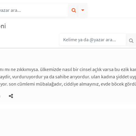
oni
nı mı ne zıkkımıysa. ülkemizde nasıl bir cinsel açlık varsa bu ezik k
 gaydir, vurduruyordur ya da sahibe arıyordur. ulan kadına şiddet uy
liyor. son cümlemi mübalağadır, ciddiye almayınız, evde böcek gör
)