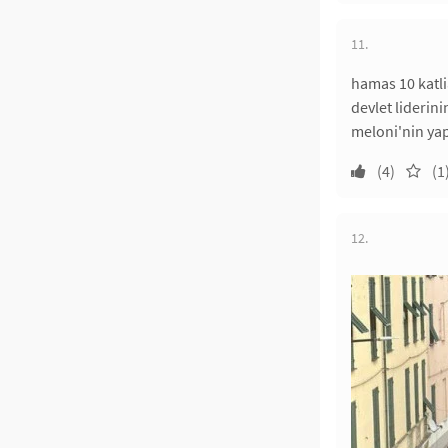
11.
hamas 10 katli
devlet liderin
meloni'nin yap
(4)
(1
12.