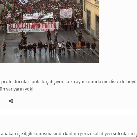
e protestocuları polisle çatışıyor, keza aynı konuda mecliste de büy
n var yarın yok!
)
bakatı işe ilgili konuşmasında kadına gerizekalı diyen solcuların i