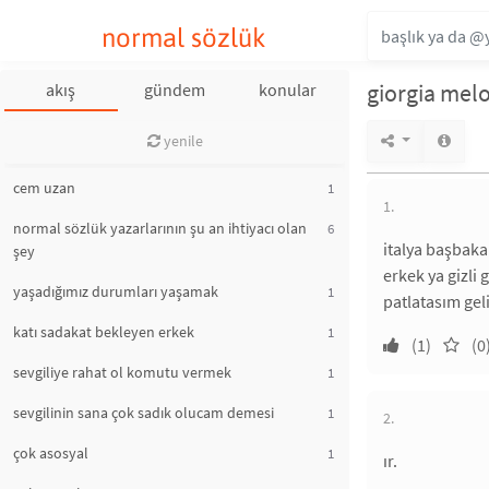
normal sözlük
giorgia mel
akış
gündem
konular
yenile
cem uzan
1
1.
normal sözlük yazarlarının şu an ihtiyacı olan
6
italya başbaka
şey
erkek ya gizli
yaşadığımız durumları yaşamak
1
patlatasım ge
katı sadakat bekleyen erkek
1
(1)
(0
sevgiliye rahat ol komutu vermek
1
sevgilinin sana çok sadık olucam demesi
1
2.
çok asosyal
1
ır.