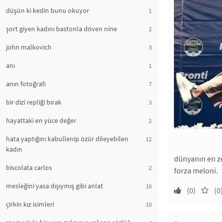
düşün ki kedin bunu okuyor
1
şort giyen kadını bastonla döven nine
2
john malkovich
3
anı
1
anın fotoğrafı
7
bir dizi repliği bırak
3
hayattaki en yüce değer
2
hata yaptığını kabullenip özür dileyebilen
12
kadın
dünyanın en zek
biscolata carlos
2
forza meloni.
mesleğini yasa dışıymış gibi anlat
16
(0)
(0
çirkin kız isimleri
10