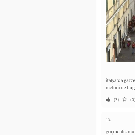
italya'da gazz
meloni de bugü
(3)
(0
13.
göçmenlik muta