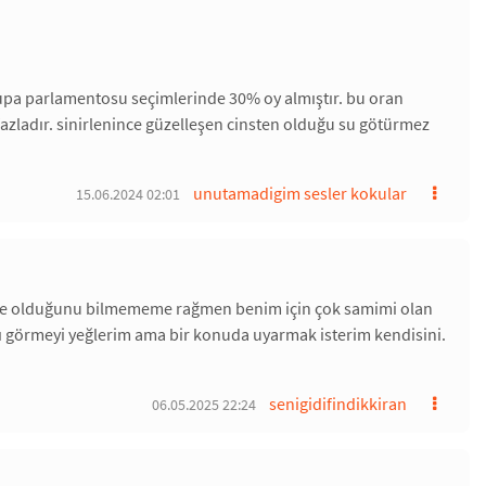
vrupa parlamentosu seçimlerinde 30% oy almıştır. bu oran
 fazladır. sinirlenince güzelleşen cinsten olduğu su götürmez
unutamadigim sesler kokular
15.06.2024 02:01
ülke olduğunu bilmememe rağmen benim için çok samimi olan
zı görmeyi yeğlerim ama bir konuda uyarmak isterim kendisini.
senigidifindikkiran
06.05.2025 22:24