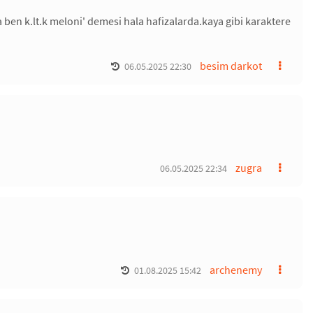
 ben k.lt.k meloni' demesi hala hafizalarda.kaya gibi karaktere
besim darkot
06.05.2025 22:30
zugra
06.05.2025 22:34
archenemy
01.08.2025 15:42