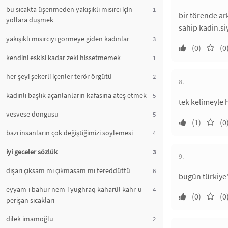
bu sıcakta üşenmeden yakışıklı mısırcı için
1
bir törende ar
yollara düşmek
sahip kadin.si
yakışıklı mısırcıyı görmeye giden kadınlar
3
(0)
(0
kendini eskisi kadar zeki hissetmemek
1
her şeyi şekerli içenler terör örgütü
2
8.
kadınlı başlık açanlanların kafasına ateş etmek
5
tek kelimeyle
vesvese döngüsü
5
(1)
(0
bazı insanların çok değiştiğimizi söylemesi
4
iyi geceler sözlük
3
9.
dışarı çıksam mı çıkmasam mı tereddüttü
6
bugün türkiye'
eyyam-ı bahur nem-i yughraq kaharül kahr-u
4
(0)
(0
perişan sıcakları
dilek imamoğlu
2