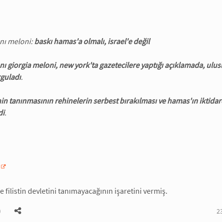
nı meloni:
baskı hamas'a olmalı, israel'e değil
nı giorgia meloni, new york'ta gazetecilere yaptığı açıklamada, ulusl
rguladı
.
tinin tanınmasının rehinelerin serbest bırakılması ve hamas'ın iktida
di
.
e filistin devletini tanımayacağının işaretini vermiş.
)
2