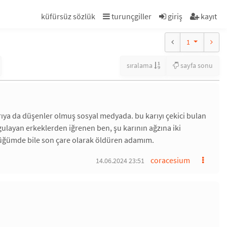
küfürsüz sözlük
turunçgiller
giriş
kayıt
1
sıralama
sayfa sonu
arıya da düşenler olmuş sosyal medyada. bu karıyı çekici bulan
gulayan erkeklerden iğrenen ben, şu karının ağzına iki
düğümde bile son çare olarak öldüren adamım.
coracesium
14.06.2024 23:51