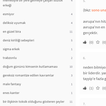
memesiyle bir yere gelmeye çalışan sözlük
4
5.
erkeği
(bkz:
sono una
esmiyor
4
avrupa'nın hit
deliksiz uyumak
4
avrupa'nın en 
en güzel bira
11
gerçektir.
deniz kirliliği sebepleri
5
(0)
(0
sigma erkek
1
trabzonlu
2
6.
doğum gününü kimsenin kutlamaması
10
neden bilmiyo
bir liderdir. 
gereksiz romantize edilen kavramlar
3
tayyip'e fazla
male fantasy
1
(1)
(0
enes kanter
1
bir ilişkinin toksik olduğunu gösteren şeyler
11
7.