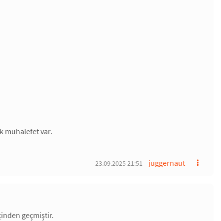
ük muhalefet var.
juggernaut
23.09.2025 21:51
çinden geçmiştir.