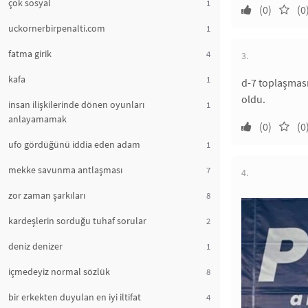
çok sosyal
1
(0)
(0
uckornerbirpenalti.com
1
fatma girik
4
3.
kafa
1
d-7 toplaşmas
oldu.
insan ilişkilerinde dönen oyunları
1
anlayamamak
(0)
(0
ufo gördüğünü iddia eden adam
1
mekke savunma antlaşması
7
4.
zor zaman şarkıları
8
kardeşlerin sorduğu tuhaf sorular
2
deniz denizer
1
içmedeyiz normal sözlük
8
bir erkekten duyulan en iyi iltifat
4