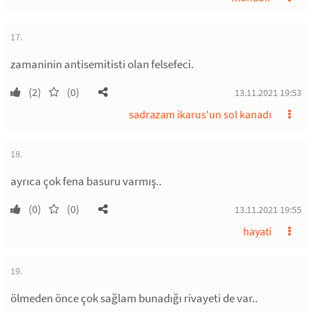
17.
zamaninin antisemitisti olan felsefeci.
(2)
(0)
13.11.2021 19:53
sadrazam ikarus'un sol kanadı
18.
ayrıca çok fena basuru varmış..
(0)
(0)
13.11.2021 19:55
hayati
19.
ölmeden önce çok sağlam bunadığı rivayeti de var..