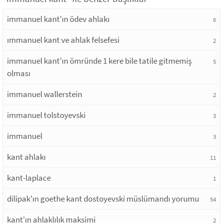
immanuel kant'ın ödev ahlakı
6
ımmanuel kant ve ahlak felsefesi
2
immanuel kant'ın ömründe 1 kere bile tatile gitmemiş
5
olması
immanuel wallerstein
2
immanuel tolstoyevski
3
immanuel
3
kant ahlakı
11
kant-laplace
1
dilipak'ın goethe kant dostoyevski müslümandı yorumu
54
kant'ın ahlaklılık maksimi
2