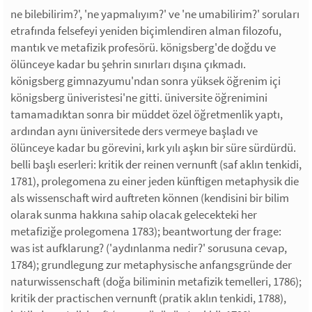
ne bilebilirim?', 'ne yapmalıyım?' ve 'ne umabilirim?' soruları
etrafında felsefeyi yeniden biçimlendiren alman filozofu,
mantık ve metafizik profesörü. königsberg'de doğdu ve
ölünceye kadar bu şehrin sınırları dışına çıkmadı.
königsberg gimnazyumu'ndan sonra yüksek öğrenim içi
königsberg üniveristesi'ne gitti. üniversite öğrenimini
tamamadıktan sonra bir müddet özel öğretmenlik yaptı,
ardından aynı üniversitede ders vermeye başladı ve
ölünceye kadar bu görevini, kırk yılı aşkın bir süre sürdürdü.
belli başlı eserleri: kritik der reinen vernunft (saf aklın tenkidi,
1781), prolegomena zu einer jeden künftigen metaphysik die
als wissenschaft wird auftreten können (kendisini bir bilim
olarak sunma hakkına sahip olacak gelecekteki her
metafiziğe prolegomena 1783); beantwortung der frage:
was ist aufklarung? ('aydınlanma nedir?' sorusuna cevap,
1784); grundlegung zur metaphysische anfangsgründe der
naturwissenschaft (doğa biliminin metafizik temelleri, 1786);
kritik der practischen vernunft (pratik aklın tenkidi, 1788),