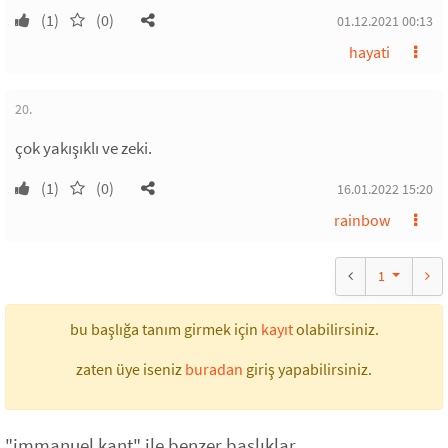
(1)
(0)
01.12.2021 00:13
hayati
20.
çok yakışıklı ve zeki.
(1)
(0)
16.01.2022 15:20
rainbow
1
bu başlığa tanım girmek için
kayıt
olabilirsiniz.
zaten üye iseniz
buradan
giriş yapabilirsiniz.
"immanuel kant" ile benzer başlıklar