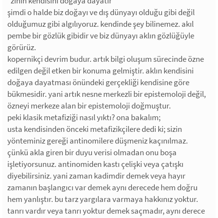
"zihin kendisini doğaya dayatır"
şimdi o halde biz doğayı ve dış dünyayı olduğu gibi değil
olduğumuz gibi algılıyoruz. kendinde şey bilinemez. akıl
pembe bir gözlük gibidir ve biz dünyayı aklın gözlüğüyle
görürüz.
kopernikçi devrim budur. artık bilgi oluşum sürecinde özne
edilgen değil etken bir konuma gelmiştir. aklın kendisini
doğaya dayatması önündeki gerçekliği kendisine göre
bükmesidir. yani artık nesne merkezli bir epistemoloji değil,
özneyi merkeze alan bir epistemoloji doğmuştur.
peki klasik metafiziği nasıl yıktı? ona bakalım;
usta kendisinden önceki metafizikçilere dedi ki; sizin
yönteminiz gereği antinomilere düşmeniz kaçınılmaz.
çünkü akla giren bir duyu verisi olmadan onu boşa
işletiyorsunuz. antinomiden kastı çelişki veya çatışkı
diyebilirsiniz. yani zaman kadimdir demek veya hayır
zamanın başlangıcı var demek aynı derecede hem doğru
hem yanlıştır. bu tarz yargılara varmaya hakkınız yoktur.
tanrı vardır veya tanrı yoktur demek saçmadır, aynı derece