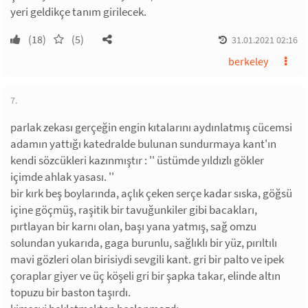
yeri geldikçe tanım girilecek.
(18)
(5)
31.01.2021 02:16
berkeley
7.
parlak zekası gerçeğin engin kıtalarını aydınlatmış cücemsi
adamın yattığı katedralde bulunan sundurmaya kant'ın
kendi sözcükleri kazınmıştır : '' üstümde yıldızlı gökler
içimde ahlak yasası. ''
bir kırk beş boylarında, açlık çeken serçe kadar sıska, göğsü
içine göçmüş, raşitik bir tavuğunkiler gibi bacakları,
pırtlayan bir karnı olan, başı yana yatmış, sağ omzu
solundan yukarıda, gaga burunlu, sağlıklı bir yüz, pırıltılı
mavi gözleri olan birisiydi sevgili kant. gri bir palto ve ipek
çoraplar giyer ve üç köşeli gri bir şapka takar, elinde altın
topuzu bir baston taşırdı.