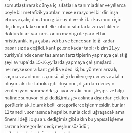
somutlaştırarak dünya içi sıfatlarla tanımladılar ve yıllarca
böyle bir metafizik yaptılar. mesele rasyonel bir din inşa
etmeye çalıştılar. tanrı gibi soyut ve akli bir kavramın içini
dış dünyadaki somut elle tutulur sıfatlarla ve özelliklerle
doldurdular. yani aristonun mantığı ile paralel bir
hristiyanlık inşa çabasıydı bu ve bence sanıldığı kadar
başarısız da değildi. kant gelene kadar tabi :) bizim 21.yy
türkiye'sinde caner taslaman tarzı tiplerin yapmaya çalıştığı
şeyi avrupa'da 15-16.yy'larda yapmaya çalışmışlardı.
her neyse sonra kant geldi ve dedi ki; bu yöntem arızalı,
saçma ve anlamsız. çünkü bilgi denilen şey deney ve akılla
oluşur. aklı bir fabrika gibi düşünün, dışardan deneyin
verileri yani hammadde geliyor ve akıl onu işleyip size bilgi
halinde sunuyor. bilgi dediğimiz şey aslında dışardan çekilen
görülerin akli olarak belli kategorilerce işlenmesidir. bunlar
12 tanedir. sonrasında hegel bununla ciddi uğraşacak ama
önemli değil o şu an. dediğimiz gibi aklın bu yapısal işleme
tarzına kategoriler dedi; meşhur sözüdür;