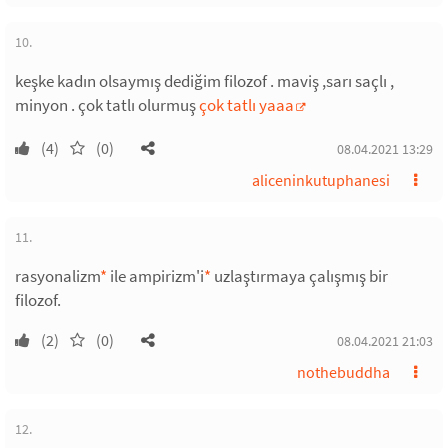
10.
keşke kadın olsaymış dediğim filozof . maviş ,sarı saçlı ,
minyon . çok tatlı olurmuş
çok tatlı yaaa
(4)
(0)
08.04.2021 13:29
aliceninkutuphanesi
11.
rasyonalizm
*
ile ampirizm'i
*
uzlaştırmaya çalışmış bir
filozof.
(2)
(0)
08.04.2021 21:03
nothebuddha
12.