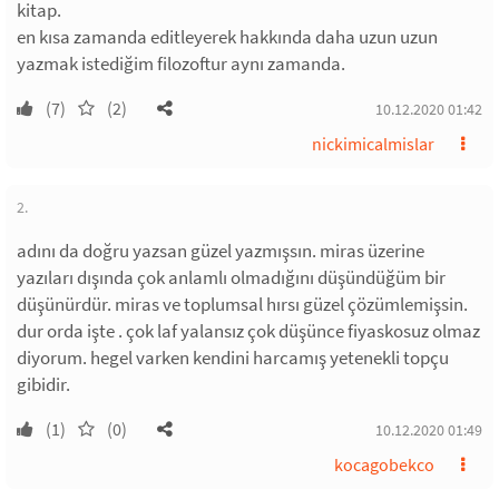
kitap.
en kısa zamanda editleyerek hakkında daha uzun uzun
yazmak istediğim filozoftur aynı zamanda.
(7)
(2)
10.12.2020 01:42
nickimicalmislar
2.
adını da doğru yazsan güzel yazmışsın. miras üzerine
yazıları dışında çok anlamlı olmadığını düşündüğüm bir
düşünürdür. miras ve toplumsal hırsı güzel çözümlemişsin.
dur orda işte . çok laf yalansız çok düşünce fiyaskosuz olmaz
diyorum. hegel varken kendini harcamış yetenekli topçu
gibidir.
(1)
(0)
10.12.2020 01:49
kocagobekco