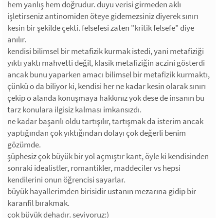
hem yanlış hem doğrudur. duyu verisi girmeden aklı
işletirseniz antinomiden öteye gidemezsiniz diyerek sınırı
kesin bir şekilde çekti. felsefesi zaten "kritik felsefe" diye
anılır.
kendisi bilimsel bir metafizik kurmak istedi, yani metafiziği
yıktı yaktı mahvetti değil, klasik metafiziğin aczini gösterdi
ancak bunu yaparken amacı bilimsel bir metafizik kurmaktı,
çünkü o da biliyor ki, kendisi her ne kadar kesin olarak sınırı
çekip o alanda konuşmaya hakkınız yok dese de insanın bu
tarz konulara ilgisiz kalması imkansızdı.
ne kadar başarılı oldu tartışılır, tartışmak da isterim ancak
yaptığından çok yıktığından dolayı çok değerli benim
gözümde.
şüphesiz çok büyük bir yol açmıştır kant, öyle ki kendisinden
sonraki idealistler, romantikler, maddeciler vs hepsi
kendilerini onun öğrencisi sayarlar.
büyük hayallerimden birisidir ustanın mezarına gidip bir
karanfil bırakmak.
çok büyük dehadır. seviyoruz:)