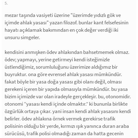
5.
mezar taşında vasiyeti üzerine "üzerimde yıdızlı gök ve
içimde ahlak yasası" yazan filozof. bunlar kant felsefesinin
hayatı açıklamak bakımından en çok değer verdiği iki
unsuru simgeler.
kendisini anmışken ödev ahlakından bahsetmemek olmaz.
ödev; yapmayı, yerine getirmeyi kendi isteğimizle
üstlendiğimiz, sorumluluğunu üzerimize aldığımız bir
buyruktur. ona göre evrensel ahlak yasası mümkündür.
fakat böyle bir yasa doğa yasası gibi olanı değil, olması
gerekeni içeren bir yapıda olmasıyla mümkündür. bu yasa
bizim içimizde var olan iradeyle gerçekleşir. bu, otonomidir.
otonomi “yasası kendi içinde olmaktır.” ki bununla birlikte
özgürlük ortaya çıkar. yani insan kendi ahlak yasasını kendi
belirler. ödev ahlakına örnek vermek gerekirse trafik
polisinin olduğu bir yerde, kırmızı ışık yanınca duran araba
sürücüsü, trafik polisi olmadığı zaman da hatta gecenin