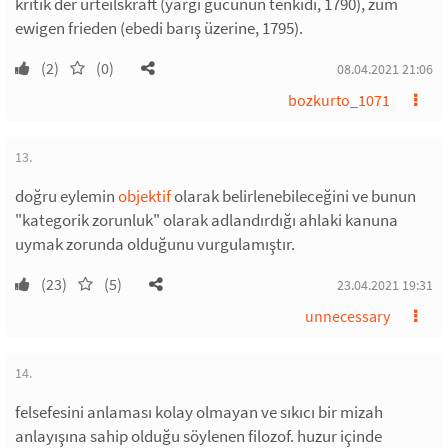
kritik der urteilskraft (yargı gücünün tenkidi, 1790), zum
ewigen frieden (ebedi barış üzerine, 1795).
(2)
(0)
08.04.2021 21:06
bozkurto_1071
13.
doğru eylemin
objektif
olarak belirlenebileceğini ve bunun
"kategorik zorunluk" olarak adlandırdığı ahlaki kanuna
uymak zorunda olduğunu vurgulamıştır.
(23)
(5)
23.04.2021 19:31
unnecessary
14.
felsefesini anlaması kolay olmayan ve sıkıcı bir mizah
anlayışına sahip olduğu söylenen filozof. huzur içinde