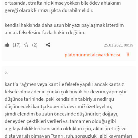
ortasında, etrafta hiç kimse yokken bile ödev ahlakının
gereği olarak kırmızı ışıkta durabilmelidir.
kendisi hakkında daha uzun bir yazı paylaşmak isterdim
ancak felsefesine fazla hakim değilim.
(17)
(2)
25.01.2021 09:39
platonunmetalciyardimcisi
6.
kant'a rağmen veya kant ile felsefe yapılır ancak kantsız
felsefe olmaz denir. çünkü çok büyük bir devrim yapmıştır
düşünce tarihinde. peki kendisinin tabiriyle nedir şu
düşüncedeki kantçı kopernik devrimi? özetleyelim;
şimdi efendim bu zatın öncesinde düşünürler; doğayı,
deneyden çektikleri verileri vs. tamamen olduğu gibi
algılayabildikleri kanısında oldukları için, aklın ürettiği ve
dışta varlığı olmayan "tanrı, ruh, sonsuzluk" gibi kavramları