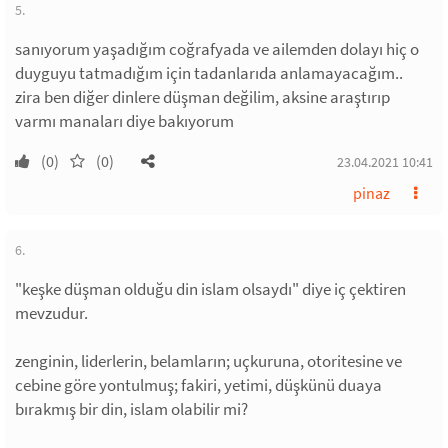
5.
sanıyorum yaşadığım coğrafyada ve ailemden dolayı hiç o
duyguyu tatmadığım için tadanlarıda anlamayacağım..
zira ben diğer dinlere düşman değilim, aksine araştırıp
varmı manaları diye bakıyorum
(0)
(0)
23.04.2021 10:41
pinaz
6.
"keşke düşman olduğu din islam olsaydı" diye iç çektiren
mevzudur.
zenginin, liderlerin, belamların; uçkuruna, otoritesine ve
cebine göre yontulmuş; fakiri, yetimi, düşkünü duaya
bırakmış bir din, islam olabilir mi?