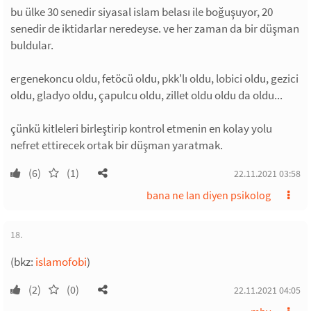
bu ülke 30 senedir siyasal islam belası ile boğuşuyor, 20
senedir de iktidarlar neredeyse. ve her zaman da bir düşman
buldular.
ergenekoncu oldu, fetöcü oldu, pkk'lı oldu, lobici oldu, gezici
oldu, gladyo oldu, çapulcu oldu, zillet oldu oldu da oldu...
çünkü kitleleri birleştirip kontrol etmenin en kolay yolu
nefret ettirecek ortak bir düşman yaratmak.
(6)
(1)
22.11.2021 03:58
bana ne lan diyen psikolog
18.
(bkz:
islamofobi
)
(2)
(0)
22.11.2021 04:05