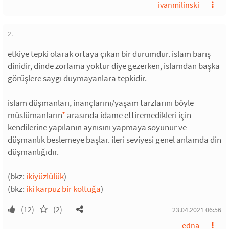
ivanmilinski
2.
etkiye tepki olarak ortaya çıkan bir durumdur. islam barış
dinidir, dinde zorlama yoktur diye gezerken, islamdan başka
görüşlere saygı duymayanlara tepkidir.
islam düşmanları, inançlarını/yaşam tarzlarını böyle
müslümanların
*
arasında idame ettiremedikleri için
kendilerine yapılanın aynısını yapmaya soyunur ve
düşmanlık beslemeye başlar. ileri seviyesi genel anlamda din
düşmanlığıdır.
(bkz:
ikiyüzlülük
)
(bkz:
iki karpuz bir koltuğa
)
(12)
(2)
23.04.2021 06:56
edna