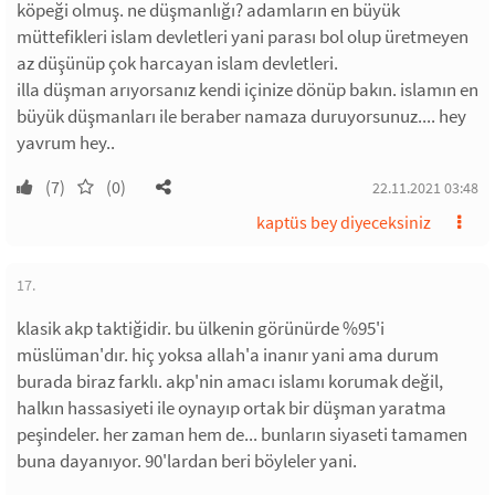
köpeği olmuş. ne düşmanlığı? adamların en büyük
müttefikleri islam devletleri yani parası bol olup üretmeyen
az düşünüp çok harcayan islam devletleri.
illa düşman arıyorsanız kendi içinize dönüp bakın. islamın en
büyük düşmanları ile beraber namaza duruyorsunuz.... hey
yavrum hey..
(7)
(0)
22.11.2021 03:48
kaptüs bey diyeceksiniz
17.
klasik akp taktiğidir. bu ülkenin görünürde %95'i
müslüman'dır. hiç yoksa allah'a inanır yani ama durum
burada biraz farklı. akp'nin amacı islamı korumak değil,
halkın hassasiyeti ile oynayıp ortak bir düşman yaratma
peşindeler. her zaman hem de... bunların siyaseti tamamen
buna dayanıyor. 90'lardan beri böyleler yani.