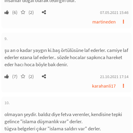
insanlar doğal olarak tedirgin olur.
(6)
(2)
07.05.2021 15:46
martineden
9.
şu an o kadar yaygın ki.baş örtülüsüne laf ederler. camiye laf
ederler ezana laf ederler.. sözde hocalar sapkınca hareket
eder hacı hoca böyle bak denir.
(7)
(2)
21.10.2021 17:14
karahanli17
10.
olmayan şeydir. baldız diye fetva verenler, kendisine tepki
gelince "islama düşmanlık var" derler.
tügva belgeleri çıkar "islama saldırı var" derler.