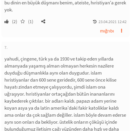
bu dinin en büyük düşmanı benim, ateiste, hıristiyan'a gerek
yok.
(2)
(1)
23.04.2021 12:42
mığrıbı
7.
yahudi, çingene, türk ya da 1930 ve takip eden yıllarda
almanyada yaşamış alman olmayan herkesin nazilere
duyduğu düşmanlıkla aynı olan duygudur. islam
hıristiyanlar dan 600 sene geridedir, 600 sene önce kilise
hayatı zindan etmeye çalışıyordu, şimdi islam ona
uğraşıyor. hıristiyanlar ortaçağdan bütün inananlarını
kaybederek çıktılar. bir adları kaldı. papazı adam yerine
koyan asya ya da latin amerika'daki fakir katoliklər kaldı
ama onlar da çok sağlam değiller. islam böyle devam ederse
aynı son onları da bekliyor. üstelik onların çöküşü içinde
bulunduğumuz iletişim çağı yüzünden daha hızlı ve daha