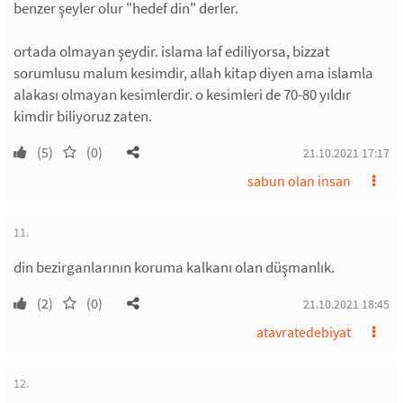
benzer şeyler olur "hedef din" derler.
ortada olmayan şeydir. islama laf ediliyorsa, bizzat
sorumlusu malum kesimdir, allah kitap diyen ama islamla
alakası olmayan kesimlerdir. o kesimleri de 70-80 yıldır
kimdir biliyoruz zaten.
(5)
(0)
21.10.2021 17:17
sabun olan insan
11.
din bezirganlarının koruma kalkanı olan düşmanlık.
(2)
(0)
21.10.2021 18:45
atavratedebiyat
12.