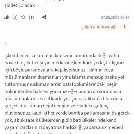
şiddetli olacak
(2)
(1)
07.05.2021 15:38
çılgın atın toynağı
8.
işkembeden sallamalar. kimsenin umurunda değil yahu
böyle bir şey. her şeyin merkezine kendinizi yerleştirdiğiniz
için böyle paranoyalara kapılıyorsunuz. islâmın veya
müslümanların düşmanları yine islâma mensup başka yol
tutturmuş müslümanlardır. batı toplumlarındaki peşin
hükümlerden bahsediyorsanız eğer bunun da sorumlusu
müslümanlardır. siz el kaide'ye, ışid'e, taliban'a filan onlar
gerçek müslüman değil dediğinizde sadece gülünç
oluyorsunuz. kaldı ki her yerde bomba patlamasına da gerek
yok, abuk sabuk ülkelerden gidip batı ülkelerinde kendi
yaşam tarzlarınızı dayatma hadsizliği yaparsanız medeni