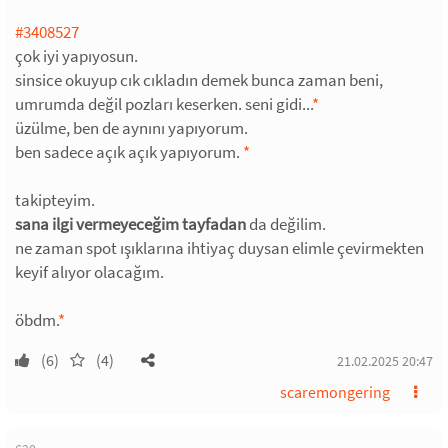
#3408527
çok iyi yapıyosun.
sinsice okuyup cık cıkladın demek bunca zaman beni,
umrumda değil pozları keserken. seni gidi...
*
üzülme, ben de aynını yapıyorum.
ben sadece açık açık yapıyorum.
*
takipteyim.
sana ilgi vermeyeceğim tayfadan
da değilim.
ne zaman spot ışıklarına ihtiyaç duysan elimle çevirmekten
keyif alıyor olacağım.
öbdm.
*
(6)
(4)
21.02.2025 20:47
scaremongering