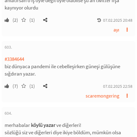
anlatırsan o iş öyle değil öyle olabilse şu an twitter ifşa
kaynıyor olurdu
(2)
(1)
07.02.2025 20:48
ayı
603.
#3384644
biz dünyaca pandemi ile cebelleşirken güneşi gülüşüne
sığdıran yazar.
(7)
(1)
07.02.2025 22:58
scaremongering
604.
merhabalar
köylü yazar
ve diğerleri!
sözlüğü siz ve diğerleri diye ikiye böldüm, mümkün olsa