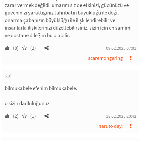
zarar vermek değildi. umarım siz de etkinizi, gücünüzü ve
güveninizi yarattığınız tahribatın büyüklüğü ile değil
onarma çabanızın büyüklüğü ile ilişkilendirebilir ve
insanlarla ilişkilerinizi düzeltebilirsiniz. sizin için en samimi
ve dostane dileğim bu olabilir.
(8)
(2)
09.02.2025 07:01
scaremongering
616.
bilmukabele efenim bilmukabele.
o sizin dadluluğunuz.
(2)
(1)
18.02.2025 20:42
naruto dayı