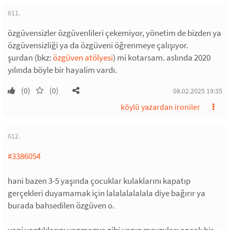
611.
özgüvensizler özgüvenlileri çekemiyor, yönetim de bizden ya
özgüvensizliği ya da özgüveni öğrenmeye çalışıyor.
şurdan (bkz:
özgüven atölyesi
) mi kotarsam. aslında 2020
yılında böyle bir hayalim vardı.
(0)
(0)
08.02.2025 19:35
köylü yazardan ironiler
612.
#3386054
hani bazen 3-5 yaşında çocuklar kulaklarını kapatıp
gerçekleri duyamamak için lalalalalalala diye bağırır ya
burada bahsedilen özgüven o.
yani yaptıklarını yapmamış gibi yapıp mevzuları ancak bir