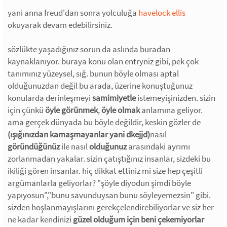
yani anna freud'dan sonra yolculuğa
havelock ellis
okuyarak devam edebilirsiniz.
sözlükte yaşadığınız sorun da aslında buradan
kaynaklanıyor. buraya konu olan entryniz gibi, pek çok
tanımınız yüzeysel, sığ. bunun böyle olması aptal
olduğunuzdan değil bu arada, üzerine konuştuğunuz
konularda derinleşmeyi
samimiyetle
istemeyişinizden. sizin
için çünkü
öyle görünmek
,
öyle olmak
anlamına geliyor.
ama gerçek dünyada bu böyle değildir, keskin gözler de
(ışığınızdan kamaşmayanlar yani dkejjd)
nasıl
göründüğünüz
ile nasıl
olduğunuz
arasındaki ayrımı
zorlanmadan yakalar. sizin çatıştığınız insanlar, sizdeki bu
ikiliği gören insanlar. hiç dikkat ettiniz mi size hep çeşitli
argümanlarla geliyorlar? "şöyle diyodun şimdi böyle
yapıyosun","bunu savunduysan bunu söyleyemezsin" gibi.
sizden hoşlanmayışlarını gerekçelendirebiliyorlar ve siz her
ne kadar kendinizi
güzel olduğum için beni çekemiyorlar