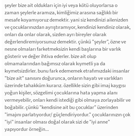
şeyler bize ait oldukları için iyi veya kötü oluyorlarsa o
zaman şeylerle aramıza, kimliğimiz arasına sağlıklı bir
mesafe koyamıyoruz demektir. yani siz kendinizi ailenizden
ve çocuklarınızdan ayrıştıramıyor, kendinizi kendiniz olarak,
onları da onlar olarak, sizden ayrı bireyler olarak
değerlendiremiyorsunuz demektir. çünkü "şeyler", özne ve
nesne olmaları farketmeksizin kendi başlarına bir varlık
gösterir ve değer ihtiva ederler. bize ait olup
olmamalarından bağımsız olarak kıymetli ya da
kıymetsizdirler. bunu fark edememek etrafımızdaki insanlar
"bize ait" sanısını doğurunca, onların hayatı ve varlıkları
üzerinde tahakküm kurarız. özellikle sizin gibi imaj kaygısı
yoğun kişiler, sözgelimi çocuklarına hata yapma alanı
vermeyebilir, onları kendi istediği gibi olmaya zorlayabilir ve
boğabilir. çünkü "kendisine ait bu çocuklar" üzerinden
"imajını parlatıyordur/ güçlendiriyordur." çocuklarınızın çok
"iyi" insanlar olması doğal olarak sizi de "iyi anne"
yapıyordur örneğin...