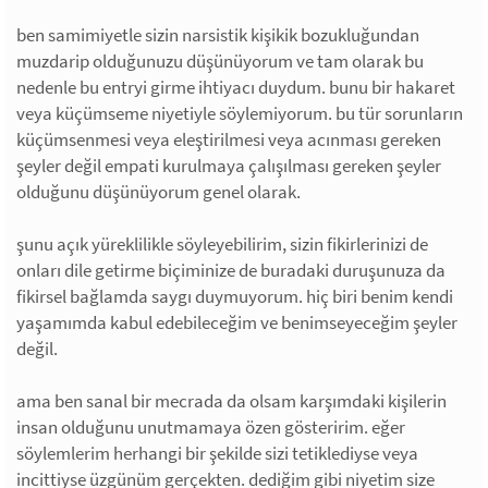
ben samimiyetle sizin narsistik kişikik bozukluğundan
muzdarip olduğunuzu düşünüyorum ve tam olarak bu
nedenle bu entryi girme ihtiyacı duydum. bunu bir hakaret
veya küçümseme niyetiyle söylemiyorum. bu tür sorunların
küçümsenmesi veya eleştirilmesi veya acınması gereken
şeyler değil empati kurulmaya çalışılması gereken şeyler
olduğunu düşünüyorum genel olarak.
şunu açık yüreklilikle söyleyebilirim, sizin fikirlerinizi de
onları dile getirme biçiminize de buradaki duruşunuza da
fikirsel bağlamda saygı duymuyorum. hiç biri benim kendi
yaşamımda kabul edebileceğim ve benimseyeceğim şeyler
değil.
ama ben sanal bir mecrada da olsam karşımdaki kişilerin
insan olduğunu unutmamaya özen gösteririm. eğer
söylemlerim herhangi bir şekilde sizi tetiklediyse veya
incittiyse üzgünüm gerçekten. dediğim gibi niyetim size