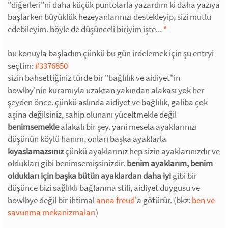
"diğerleri"ni daha küçük puntolarla yazardım ki daha yazıya
başlarken büyüklük hezeyanlarınızı destekleyip, sizi mutlu
edebileyim. böyle de düşünceli biriyim işte...
*
bu konuyla başladım çünkü bu gün irdelemek için şu entryi
seçtim:
#3376850
sizin bahsettiğiniz türde bir "bağlılık ve aidiyet"in
bowlby'nin kuramıyla uzaktan yakından alakası yok her
şeyden önce. çünkü aslında aidiyet ve bağlılık, galiba çok
aşina değilsiniz, sahip olunanı yüceltmekle değil
benimsemekle
alakalı bir şey. yani mesela ayaklarınızı
düşünün köylü hanım, onları başka ayaklarla
kıyaslamazsınız
çünkü ayaklarınız hep sizin ayaklarınızdır ve
oldukları gibi benimsemişsinizdir.
benim ayaklarım, benim
oldukları için başka bütün ayaklardan daha iyi
gibi bir
düşünce bizi sağlıklı bağlanma stili, aidiyet duygusu ve
bowlbye değil bir ihtimal
anna freud
'a götürür. (bkz:
ben ve
savunma mekanizmaları
)