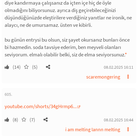
diye kandırmaya çalışsanız da içten içe hiç de öyle
olmadığını biliyorsunuz. ayrıca diş geçirebileceğinizi
düşündüğünüzde eleştirilere verdiğiniz yanıtlar ne ironik, ne
alaycı, ne de umursamaz. üsten ve kibirli.
bu günün entrysi bu olsun, siz şayet okursanız bunları önce
bi hazmedin. soda tavsiye ederim, ben meyveli olanları
seviyorum. elmalı olabilir belki, siz de elma seviyorsunuz.
*
(14)
(5)
08.02.2025 16:11
scaremongering
605.
youtube.com/shorts/34gHrmp6...
(8)
(7)
08.02.2025 16:44
i am melting lannn melting