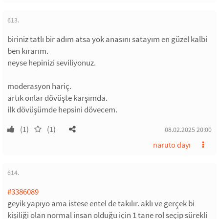
613.
biriniz tatlı bir adım atsa yok anasını satayım en güzel kalbi
ben kırarım.
neyse hepinizi seviliyonuz.
moderasyon hariç.
artık onlar dövüşte karşımda.
ilk dövüşümde hepsini dövecem.
(1)
(1)
08.02.2025 20:00
naruto dayı
614.
#3386089
geyik yapıyo ama istese entel de takılır. aklı ve gerçek bi
kişiliği olan normal insan olduğu için 1 tane rol seçip sürekli