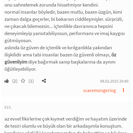
onu sahnelemek zorunda hissetmiyor kendini.
normal insanlar böyledir, bazen mutlu, bazen üzgün, kimi
zaman dalga geçerler, bi bakarsın ciddileşmişler. sürprizli,
ne çıkacak bilemezsin... içtenlikle davranınca hepsini
deneyimleyip yansıtabiliyosun, performans ve imaj kaygısı
gütmüyosun.
aslında öz güven de içtenlik ve kırılganlıkla yakından
ilişkilidir ama tabi insanlar bazen öz güvenli olmayı,
öz
güvenliyim
diye bağırmak sanıp başkalarına da aynını
öğütleyebiliyor.
(2)
(1)
08.02.2025 20:40
scaremongering
615.
az evvel fikirlerine çok kıymet verdiğim ve hayatım üzerinde
de tesiri olumlu ve büyük olan bir arkadaşımla konuştum.
kendisine sözlüğü karıştırmamdan da bahsettim ve böylece