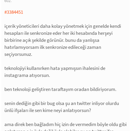
602.
#3384451
içerik yöneticileri daha kolay yönetmek için genelde kendi
hesapları ile senkronize eder her iki hesabında herşeyi
birbirine açık şekilde görünür. bunu da yanlışsa
hatırlamıyorsam ilk senkronize edileceği zaman
seçiyorsunuz.
teknolojiyi kullanırken hata yapmışsın ihalesini de
instagrama atıyorsun.
ben teknoloji geliştiren taraftayım oradan bildiriyorum.
senin dediğin gibi bir bug olsa şu an twitter inliyor olurdu
ünlü ifşaları ile sen kime neyi anlatıyorsun?
ama direk ben bağladım hiç izin de vermedim böyle oldu gibi