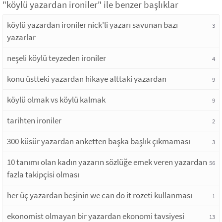
"köylü yazardan ironiler" ile benzer başlıklar
köylü yazardan ironiler nick'li yazarı savunan bazı
3
yazarlar
neşeli köylü teyzeden ironiler
4
konu üstteki yazardan hikaye alttaki yazardan
9
köylü olmak vs köylü kalmak
9
tarihten ironiler
2
300 küsür yazardan anketten başka başlık çıkmaması
3
10 tanımı olan kadın yazarın sözlüğe emek veren yazardan
56
fazla takipçisi olması
her üç yazardan beşinin we can do it rozeti kullanması
1
ekonomist olmayan bir yazardan ekonomi tavsiyesi
13