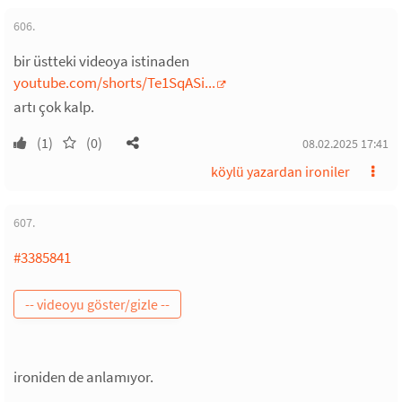
606.
bir üstteki videoya istinaden
youtube.com/shorts/Te1SqASi...
artı çok kalp.
(1)
(0)
08.02.2025 17:41
köylü yazardan ironiler
607.
#3385841
ironiden de anlamıyor.