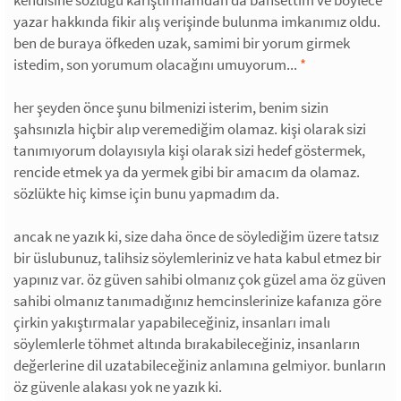
yazar hakkında fikir alış verişinde bulunma imkanımız oldu.
ben de buraya öfkeden uzak, samimi bir yorum girmek
istedim, son yorumum olacağını umuyorum...
*
her şeyden önce şunu bilmenizi isterim, benim sizin
şahsınızla hiçbir alıp veremediğim olamaz. kişi olarak sizi
tanımıyorum dolayısıyla kişi olarak sizi hedef göstermek,
rencide etmek ya da yermek gibi bir amacım da olamaz.
sözlükte hiç kimse için bunu yapmadım da.
ancak ne yazık ki, size daha önce de söylediğim üzere tatsız
bir üslubunuz, talihsiz söylemleriniz ve hata kabul etmez bir
yapınız var. öz güven sahibi olmanız çok güzel ama öz güven
sahibi olmanız tanımadığınız hemcinslerinize kafanıza göre
çirkin yakıştırmalar yapabileceğiniz, insanları imalı
söylemlerle töhmet altında bırakabileceğiniz, insanların
değerlerine dil uzatabileceğiniz anlamına gelmiyor. bunların
öz güvenle alakası yok ne yazık ki.