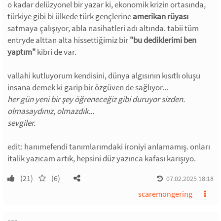
o kadar delüzyonel bir yazar ki, ekonomik krizin ortasında,
türkiye gibi bi ülkede türk gençlerine
amerikan rüyası
satmaya çalışıyor, abla nasihatleri adı altında. tabii tüm
entryde alttan alta hissettiğimiz bir
"bu dediklerimi ben
yaptım"
kibri de var.
vallahi kutluyorum kendisini, dünya algısının kısıtlı oluşu
insana demek ki garip bir özgüven de sağlıyor...
her gün yeni bir şey öğreneceğiz gibi duruyor sizden.
olmasaydınız, olmazdık...
sevgiler.
edit: hanımefendi tanımlarımdaki ironiyi anlamamış. onları
italik yazıcam artık, hepsini düz yazınca kafası karışıyo.
(21)
(6)
07.02.2025 18:18
scaremongering