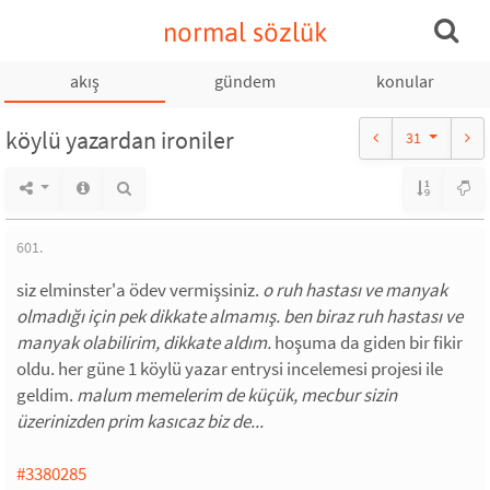
normal sözlük
akış
gündem
konular
köylü yazardan ironiler
31
601.
siz elminster'a ödev vermişsiniz.
o ruh hastası ve manyak
olmadığı için pek dikkate almamış. ben biraz ruh hastası ve
manyak olabilirim, dikkate aldım.
hoşuma da giden bir fikir
oldu. her güne 1 köylü yazar entrysi incelemesi projesi ile
geldim.
malum memelerim de küçük, mecbur sizin
üzerinizden prim kasıcaz biz de...
#3380285