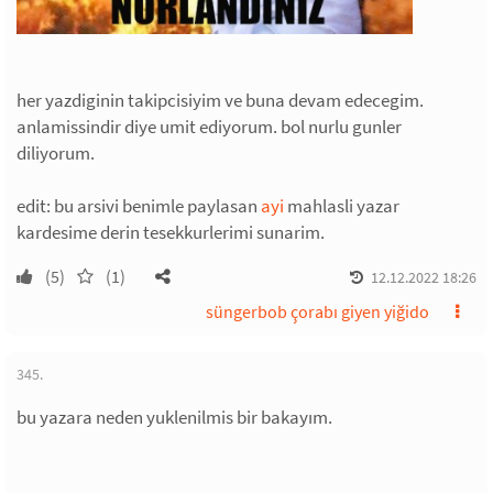
her yazdiginin takipcisiyim ve buna devam edecegim.
anlamissindir diye umit ediyorum. bol nurlu gunler
diliyorum.
edit: bu arsivi benimle paylasan
ayi
mahlasli yazar
kardesime derin tesekkurlerimi sunarim.
(5)
(1)
12.12.2022 18:26
süngerbob çorabı giyen yiğido
345.
bu yazara neden yuklenilmis bir bakayım.