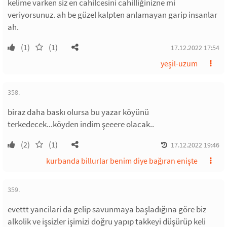
kelime varken siz en cahilcesini cahilliğinizne mi
veriyorsunuz. ah be güzel kalpten anlamayan garip insanlar
ah.
(1)
(1)
17.12.2022 17:54
yeşil-uzum
358.
biraz daha baskı olursa bu yazar köyünü
terkedecek...köyden indim şeeere olacak..
(2)
(1)
17.12.2022 19:46
kurbanda billurlar benim diye bağıran enişte
359.
evettt yancilari da gelip savunmaya başladığına göre biz
alkolik ve işsizler işimizi doğru yapıp takkeyi düşürüp keli