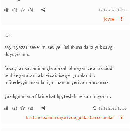
(6)
(3)
12.12.2022 10:58
joyce
343.
sayın yazarı severim, seviyeli üslubuna da büyük saygı
duyuyorum.
fakat, tarikatlar inançla alakalı olmayan ve artık ciddi
tehlike yaratan tabir-i caiz ise şer gruplarıdır.
mütedeyyin insanlar için inancın yeri zamanı olmaz.
yazdığının ana fikrine katılıp, teşbihine katılmıyorım.
(2)
(2)
12.12.2022 18:00
kestane balının diyarı zonguldaktan selamlar