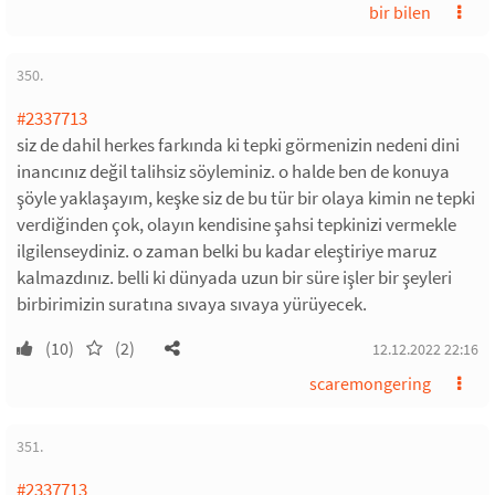
bir bilen
350.
#2337713
siz de dahil herkes farkında ki tepki görmenizin nedeni dini
inancınız değil talihsiz söyleminiz. o halde ben de konuya
şöyle yaklaşayım, keşke siz de bu tür bir olaya kimin ne tepki
verdiğinden çok, olayın kendisine şahsi tepkinizi vermekle
ilgilenseydiniz. o zaman belki bu kadar eleştiriye maruz
kalmazdınız. belli ki dünyada uzun bir süre işler bir şeyleri
birbirimizin suratına sıvaya sıvaya yürüyecek.
(10)
(2)
12.12.2022 22:16
scaremongering
351.
#2337713