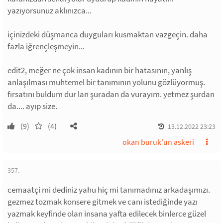
yazıyorsunuz aklınızca...
içinizdeki düşmanca duyguları kusmaktan vazgeçin. daha
fazla iğrençleşmeyin...
edit2, meğer ne çok insan kadının bir hatasının, yanlış
anlaşılması muhtemel bir tanımının yolunu gözlüyormuş.
fırsatını buldum dur lan şuradan da vurayım. yetmez şurdan
da.... ayıp size.
(9)
(4)
13.12.2022 23:23
okan buruk’un askeri
357.
cemaatçi mi dediniz yahu hiç mi tanımadınız arkadaşımızı.
gezmez tozmak konsere gitmek ve canı istediğinde yazı
yazmak keyfinde olan insana yafta edilecek binlerce güzel