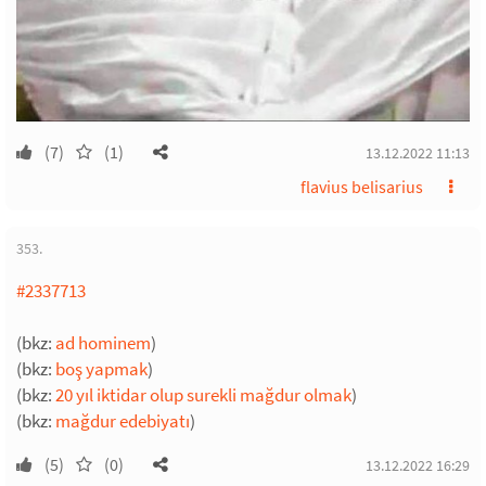
(7)
(1)
13.12.2022 11:13
flavius belisarius
353.
#2337713
(bkz:
ad hominem
)
(bkz:
boş yapmak
)
(bkz:
20 yıl iktidar olup surekli mağdur olmak
)
(bkz:
mağdur edebiyatı
)
(5)
(0)
13.12.2022 16:29