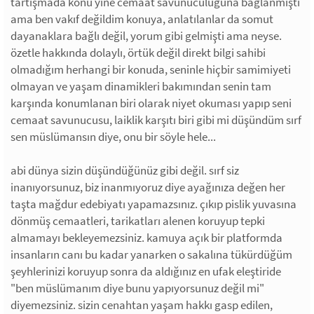
tartışmada konu yine cemaat savunuculuğuna bağlanmıştı
ama ben vakıf değildim konuya, anlatılanlar da somut
dayanaklara bağlı değil, yorum gibi gelmişti ama neyse.
özetle hakkında dolaylı, örtük değil direkt bilgi sahibi
olmadığım herhangi bir konuda, seninle hiçbir samimiyeti
olmayan ve yaşam dinamikleri bakımından senin tam
karşında konumlanan biri olarak niyet okuması yapıp seni
cemaat savunucusu, laiklik karşıtı biri gibi mi düşündüm sırf
sen müslümansın diye, onu bir söyle hele...
abi dünya sizin düşündüğünüz gibi değil. sırf siz
inanıyorsunuz, biz inanmıyoruz diye ayağınıza değen her
taşta mağdur edebiyatı yapamazsınız. çıkıp pislik yuvasına
dönmüş cemaatleri, tarikatları alenen koruyup tepki
almamayı bekleyemezsiniz. kamuya açık bir platformda
insanların canı bu kadar yanarken o sakalına tükürdüğüm
şeyhlerinizi koruyup sonra da aldığınız en ufak eleştiride
"ben müslümanım diye bunu yapıyorsunuz değil mi"
diyemezsiniz. sizin cenahtan yaşam hakkı gasp edilen,