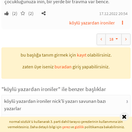
çocukluğunuza inin, bir yerde bir travma var bence.
(2)
(2)
17.12.2022 20:54
köylü yazardan ironiler
18
bu başlığa tanım girmek için
kayıt
olabilirsiniz.
zaten üye iseniz
buradan
giriş yapabilirsiniz.
"köylü yazardan ironiler" ile benzer başlıklar
köylü yazardan ironiler nick'li yazarı savunan bazı
3
yazarlar
neşeli köylü teyzeden ironiler
4
normal sözlük'ü kullanarak 3. parti dahil tarayıcı çerezlerinin kullanımına izin
vermektesiniz. Daha detaylı bilgi için
çerez
ve
gizlilik
politikamıza bakabilirsiniz.