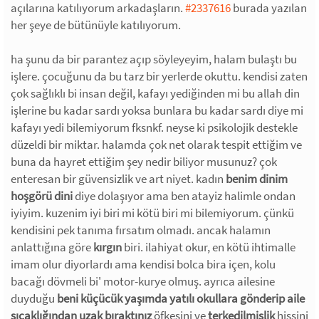
açılarına katılıyorum arkadaşların.
#2337616
burada yazılan
her şeye de bütünüyle katılıyorum.
ha şunu da bir parantez açıp söyleyeyim, halam bulaştı bu
işlere. çocuğunu da bu tarz bir yerlerde okuttu. kendisi zaten
çok sağlıklı bi insan değil, kafayı yediğinden mi bu allah din
işlerine bu kadar sardı yoksa bunlara bu kadar sardı diye mi
kafayı yedi bilemiyorum fksnkf. neyse ki psikolojik destekle
düzeldi bir miktar. halamda çok net olarak tespit ettiğim ve
buna da hayret ettiğim şey nedir biliyor musunuz? çok
enteresan bir güvensizlik ve art niyet. kadın
benim dinim
hoşgörü dini
diye dolaşıyor ama ben atayiz halimle ondan
iyiyim. kuzenim iyi biri mi kötü biri mi bilemiyorum. çünkü
kendisini pek tanıma fırsatım olmadı. ancak halamın
anlattığına göre
kırgın
biri. ilahiyat okur, en kötü ihtimalle
imam olur diyorlardı ama kendisi bolca bira içen, kolu
bacağı dövmeli bi' motor-kurye olmuş. ayrıca ailesine
duyduğu
beni küçücük yaşımda yatılı okullara gönderip aile
sıcaklığından uzak bıraktınız
öfkesini ve
terkedilmişlik
hissini