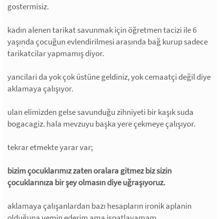
gostermisiz.
kadın alenen tarikat savunmak için öğretmen tacizi ile 6
yaşında çocuğun evlendirilmesi arasında bağ kurup sadece
tarikatcilar yapmamış diyor.
yancilari da yok çok üstüne geldiniz, yok cemaatçi değil diye
aklamaya çalışıyor.
ulan elimizden gelse savunduğu zihniyeti bir kaşık suda
bogacagiz. hala mevzuyu başka yere çekmeye çalışıyor.
tekrar etmekte yarar var;
bizim çocuklarımız zaten oralara gitmez biz sizin
çocuklarınıza bir şey olmasın diye uğraşıyoruz.
aklamaya çalışanlardan bazı hesapların ironik aplanin
olduğuna yemin ederim ama ispatlayamam.