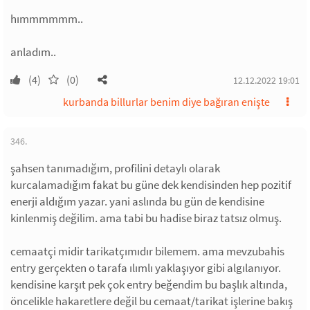
hımmmmmm..
anladım..
(4)
(0)
12.12.2022 19:01
kurbanda billurlar benim diye bağıran enişte
346.
şahsen tanımadığım, profilini detaylı olarak
kurcalamadığım fakat bu güne dek kendisinden hep pozitif
enerji aldığım yazar. yani aslında bu gün de kendisine
kinlenmiş değilim. ama tabi bu hadise biraz tatsız olmuş.
cemaatçi midir tarikatçımıdır bilemem. ama mevzubahis
entry gerçekten o tarafa ılımlı yaklaşıyor gibi algılanıyor.
kendisine karşıt pek çok entry beğendim bu başlık altında,
öncelikle hakaretlere değil bu cemaat/tarikat işlerine bakış