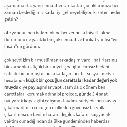
aşamamakta. yani cemaatler tarikatlar çocuklarımıza her
zaman beklediğimiz kadar iyi gelmeyebiliyor. ki zaten neden
gelsin?
öte yandan ben halamınkine benzer bu artniyetli olma
durumunu ne yazık ki bir çok cemaat ve tarikat yanlısı "iyi
insan"da gördüm.
çok sevdiğim bir müslüman arkadaşım vardı. hatırlarsınız
bir zamanlar küçük bir suriyeli çocuğun cansız bedeni
sahilde bulunmuştu. bu arkadaşım her bir sosyal medya
hesabında
küçük bir çocuğun carettalar kadar değeri yok
muydu
diye paylaşımlar yaptı. tam da o dönem ben
carettaları korumak adına bi projede, günde 3-4 saat
uyuyarak köpek gibi çalışmaktaydım. suriyede ben savaş
çıkarmadım. o çocuğun o ülkeden güvensiz bir yolla
çıkarılması da benim hatam değildi. kafamı kaşıyacak
vaktim olmadığından da ülke gündeminden haberdar