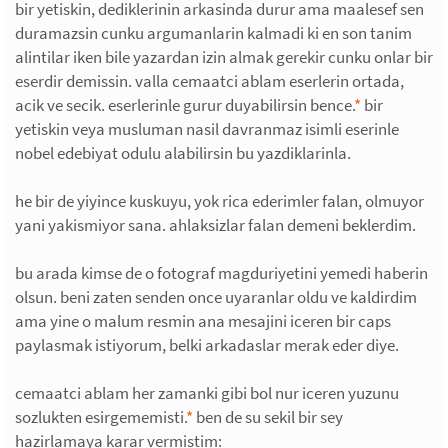
bir yetiskin, dediklerinin arkasinda durur ama maalesef sen
duramazsin cunku argumanlarin kalmadi ki en son tanim
alintilar iken bile yazardan izin almak gerekir cunku onlar bir
eserdir demissin. valla cemaatci ablam eserlerin ortada,
acik ve secik. eserlerinle gurur duyabilirsin bence.
*
bir
yetiskin veya musluman nasil davranmaz isimli eserinle
nobel edebiyat odulu alabilirsin bu yazdiklarinla.
he bir de yiyince kuskuyu, yok rica ederimler falan, olmuyor
yani yakismiyor sana. ahlaksizlar falan demeni beklerdim.
bu arada kimse de o fotograf magduriyetini yemedi haberin
olsun. beni zaten senden once uyaranlar oldu ve kaldirdim
ama yine o malum resmin ana mesajini iceren bir caps
paylasmak istiyorum, belki arkadaslar merak eder diye.
cemaatci ablam her zamanki gibi bol nur iceren yuzunu
sozlukten esirgememisti.
*
ben de su sekil bir sey
hazirlamaya karar vermistim: