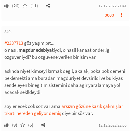
(26)
(11)
12.12.2022 21:41
0000
349.
#2337713
göz yaşım pıt...
o nasıl
magdur edebiyati
ydi, o nasil kanaat onderligi
ozguveniydi? bu ozguvene verilen bir isim var.
aslında niyet kimseyi kırmak degil, aka ak, boka bok demeni
beklemekti ama buradan magduriyet devsirildi ve bu kiyas
sendeleyen bir egitim sistemini daha agir yaralamaya yol
acacak seklldeydi.
soylenecek cok soz var ama
arsızın gözüne kazık çakmışlar
tıkırtı nereden geliyor demiş
diye bir söz var.
(9)
(6)
12.12.2022 22:05