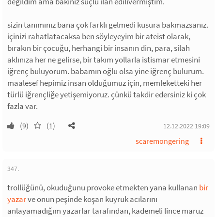
değildim ama bakınız suçlu ilan edilivermiştim.
sizin tanımınız bana çok farklı gelmedi kusura bakmazsanız.
içinizi rahatlatacaksa ben söyleyeyim bir ateist olarak,
bırakın bir çocuğu, herhangi bir insanın din, para, silah
aklınıza her ne gelirse, bir takım yollarla istismar etmesini
iğrenç buluyorum. babamın oğlu olsa yine iğrenç bulurum.
maalesef hepimiz insan olduğumuz için, memleketteki her
türlü iğrençliğe yetişemiyoruz. çünkü takdir edersiniz ki çok
fazla var.
(9)
(1)
12.12.2022 19:09
scaremongering
347.
trollüğünü, okuduğunu provoke etmekten yana kullanan
bir
yazar
ve onun peşinde koşan kuyruk acılarını
anlayamadığım yazarlar tarafından, kademeli lince maruz