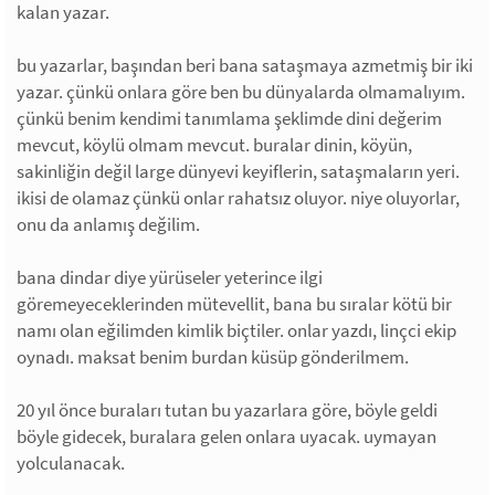
kalan yazar.
bu yazarlar, başından beri bana sataşmaya azmetmiş bir iki
yazar. çünkü onlara göre ben bu dünyalarda olmamalıyım.
çünkü benim kendimi tanımlama şeklimde dini değerim
mevcut, köylü olmam mevcut. buralar dinin, köyün,
sakinliğin değil large dünyevi keyiflerin, sataşmaların yeri.
ikisi de olamaz çünkü onlar rahatsız oluyor. niye oluyorlar,
onu da anlamış değilim.
bana dindar diye yürüseler yeterince ilgi
göremeyeceklerinden mütevellit, bana bu sıralar kötü bir
namı olan eğilimden kimlik biçtiler. onlar yazdı, linçci ekip
oynadı. maksat benim burdan küsüp gönderilmem.
20 yıl önce buraları tutan bu yazarlara göre, böyle geldi
böyle gidecek, buralara gelen onlara uyacak. uymayan
yolculanacak.