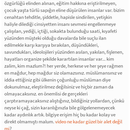
özgürlüğü elinden alınan, eğitim hakkına eriştirilmeyen,
çocuk yaşta türlü sapığın eline düşürülen insanlar var. bizim
cenahtan tehditle, şiddetle, hapisle sindirilen, yetişkin
haliyle dilediği cinsiyetten insanı sevmesi engellenmeye
çalışılan, yediği, içtiği, sokakta bulunduğu saati, kıyafeti
yüzünden müşteki olduğu davalarda bile suçlu ilan
edilmekle karşı karşıya bırakılan, düşündükleri,
savundukları, ideolojileri yüzünden asılan, yakılan, fişlenen,
hayatları organize şekilde karartılan insanlar var... kim
zalim, kim mazlum?! her yerde, herkese ve her şeye rağmen
en mağdur, hep mağdur siz olamazsınız. müslümansınız ve
iddia ettiğiniz gibi ülkenin çoğunluğu müslüman diye
dokunulmaz, eleştirilmez değilsiniz ve hiçbir zaman da
olmayacaksınız. en önemlisi de gerçekleri
çarptıramayacaksınız alıştığınız, bildiğiniz yollardan, çünkü
neyse ki çağ, sizin karanlığınızla bile gölgelenemeyecek
kadar aydınlık artık. bilgiye erişim hiç bu kadar kolay ve
direkt olmamıştı malum.
video ne kadar güzel bir alet değil
mi
?