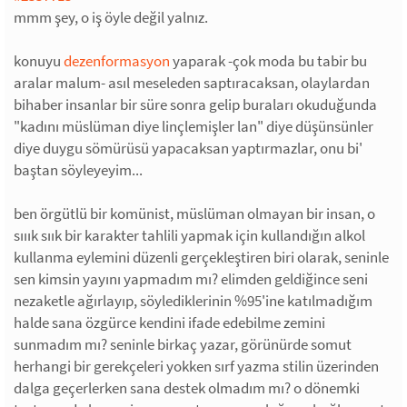
mmm şey, o iş öyle değil yalnız.
konuyu
dezenformasyon
yaparak -çok moda bu tabir bu
aralar malum- asıl meseleden saptıracaksan, olaylardan
bihaber insanlar bir süre sonra gelip buraları okuduğunda
"kadını müslüman diye linçlemişler lan" diye düşünsünler
diye duygu sömürüsü yapacaksan yaptırmazlar, onu bi'
baştan söyleyeyim...
ben örgütlü bir komünist, müslüman olmayan bir insan, o
sııık sıık bir karakter tahlili yapmak için kullandığın alkol
kullanma eylemini düzenli gerçekleştiren biri olarak, seninle
sen kimsin yayını yapmadım mı? elimden geldiğince seni
nezaketle ağırlayıp, söylediklerinin %95'ine katılmadığım
halde sana özgürce kendini ifade edebilme zemini
sunmadım mı? seninle birkaç yazar, görünürde somut
herhangi bir gerekçeleri yokken sırf yazma stilin üzerinden
dalga geçerlerken sana destek olmadım mı? o dönemki