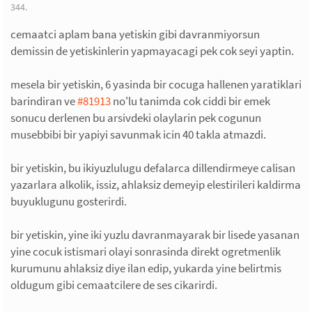
344.
cemaatci aplam bana yetiskin gibi davranmiyorsun
demissin de yetiskinlerin yapmayacagi pek cok seyi yaptin.
mesela bir yetiskin, 6 yasinda bir cocuga hallenen yaratiklari
barindiran ve
#81913
no'lu tanimda cok ciddi bir emek
sonucu derlenen bu arsivdeki olaylarin pek cogunun
musebbibi bir yapiyi savunmak icin 40 takla atmazdi.
bir yetiskin, bu ikiyuzlulugu defalarca dillendirmeye calisan
yazarlara alkolik, issiz, ahlaksiz demeyip elestirileri kaldirma
buyuklugunu gosterirdi.
bir yetiskin, yine iki yuzlu davranmayarak bir lisede yasanan
yine cocuk istismari olayi sonrasinda direkt ogretmenlik
kurumunu ahlaksiz diye ilan edip, yukarda yine belirtmis
oldugum gibi cemaatcilere de ses cikarirdi.