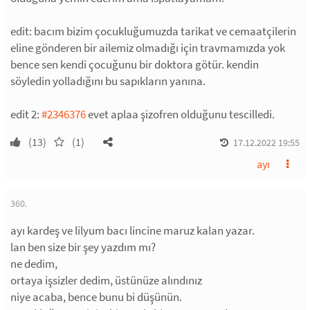
edit: bacım bizim çocukluğumuzda tarikat ve cemaatçilerin
eline gönderen bir ailemiz olmadığı için travmamızda yok
bence sen kendi çocuğunu bir doktora götür. kendin
söyledin yolladığını bu sapıkların yanına.
edit 2:
#2346376
evet aplaa şizofren olduğunu tescilledi.
(13)
(1)
17.12.2022 19:55
ayı
360.
ayı kardeş ve lilyum bacı lincine maruz kalan yazar.
lan ben size bir şey yazdım mı?
ne dedim,
ortaya işsizler dedim, üstünüze alındınız
niye acaba, bence bunu bi düşünün.