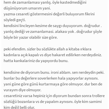
hem de zamanlaması yanlış. öyle kastedmediğini
düşünüyorum umarım yani.
yazma cesareti göstermesini değerli buluyorum fikrini
söyledi geçti.
kendisini lincleyen kesime de saygı duyuyorum. doğrudur .
yanlış dediği ve zamanlamasi. alakası yok . doğrudur şöyle
böyle bir yazar olabilir size göre.
peki efendim. sizler bu sözlükte allah a kitaba ırklara
kadınlara açık kapalı vs diye hakaret edilirken nerdeydiniz.
hatta kankalariniz da yapıyordu bunu.
kendisine de diyorum bunu. ironi ablam. sen nerdeydin peki.
bunlar bu değerlere soverlerken hala yapıyorlar aynısını.
yani güne göre günü kurtarmaya göre olmuyor. dur ben de
vurayım diye olmuyor.
cesaretiniz varsa hepiniz için diyorum bundan sonra trollere
sözlüğü bozanlara vs de yapalım aynısını. öyle kim samimi
kim değil belli olur.