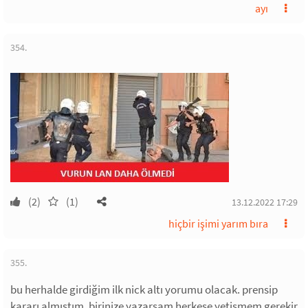
ayı
354.
(2)
(1)
13.12.2022 17:29
hiçbir işimi yarım bıra
355.
bu herhalde girdiğim ilk nick altı yorumu olacak. prensip
kararı almıştım. birinize yazarsam herkese yetişmem gerekir