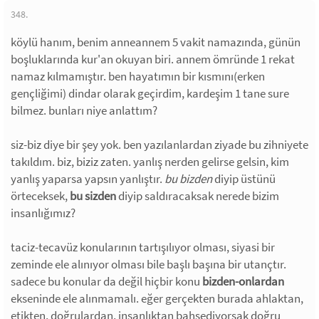
348.
köylü hanım, benim anneannem 5 vakit namazında, günün
boşluklarında kur'an okuyan biri. annem ömründe 1 rekat
namaz kılmamıştır. ben hayatımın bir kısmını(erken
gençliğimi) dindar olarak geçirdim, kardeşim 1 tane sure
bilmez. bunları niye anlattım?
siz-biz diye bir şey yok. ben yazılanlardan ziyade bu zihniyete
takıldım. biz, biziz zaten. yanlış nerden gelirse gelsin, kim
yanlış yaparsa yapsın yanlıştır.
bu bizden
diyip üstünü
örteceksek,
bu sizden
diyip saldıracaksak nerede bizim
insanlığımız?
taciz-tecavüz konularının tartışılıyor olması, siyasi bir
zeminde ele alınıyor olması bile başlı başına bir utançtır.
sadece bu konular da değil hiçbir konu
bizden-onlardan
ekseninde ele alınmamalı. eğer gerçekten burada ahlaktan,
etikten, doğrulardan, insanlıktan bahsediyorsak doğru