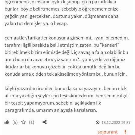
öğrenmeniz, o insanın öyle düşünüp içten pazarlıklıca
bunları böyle belirtmemesi sebebiyle öğrenememenize
yeğdir. yani gerçekten. dostunu yakın, düşmanını daha
yakın tut demişler ya. o hesap.
cemaatler/tarikatler konusuna girsem mi... yani bilemedim.
tarafımı ilgili başlıkta belli etmiştim zaten. bu "kanseri"
bitirebilmek bizim elimizde değil. iç savaşla falan olabilir bu
ama bunu da arzu etmeyiz sanırım?.. yani yetki verdiğimiz
iktidarlar bu konuyu çözebilir. çok da umutlu değilim bu
konuda ama cidden tek aklıselimce yöntem bu, bunun için.
köylü yazardan ironiler. bunu da sana yazayım. benim nick
altıma yazdığın şeyler için teşekkür ederim. ben seninle ilgili
bir tespit yapamıyorum. sebebini açıkladım ilk
paragrafımda. umarım anlayışla karşılarsın.
(5)
(1)
13.12.2022 19:27
sojourant