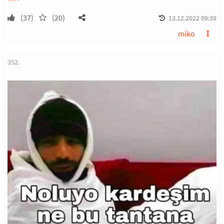
(37)
(20)
13.12.2022 09:39
miko
352.