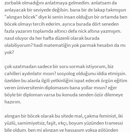
zorbalık olmadığını anlatmaya gelmedim. anlatsam da
anlayacak bir seviyede değilsin. bana bir de lakap takmışsın
"alıngan böcek" diye ki senin insan olduğun bir ortamda ben
böcek olmayı tercih ederim. ayrıca burada dört seneden
fazla yazarım toplamda altıncı defa nick altına yazmışım.
nasıl oluyor da her hafta düzenli olarak burada
olabiliyorum? hadi matematiğin yok parmak hesabın da mı
yok?
çok uzatmadan sadece bir soru sormak istiyorum, biz
cahilleri aydınlatır mısın? sosyolog olduğunu iddia etmişsin.
özelden bu alanla ilgili yetkinliğini ispat edecek örgün eğitim
veren üniversitenin diplomasını bana yollar mısın? eğer
böyle bir diploman varsa bu konuda senden özür dilemeye
hazırım.
alıngan bir böcek olarak bu sitede mal, çakma feminist, iki
yüzlü, samimiyetsiz, faşit, ırkçı, boyum yüzünden tramessi
bile oldum. ben mi alıngan ve hassasım yoksa götünden