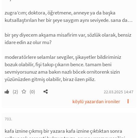
zugra’cım; doktora, öğretmene, anneye ya da başka
kutsallaştırılan her bir şeye saygım aynı seviyede. sana da…
bir şey diyecem akşama misafirim var, sözlük olarak, bensiz
idare edin az olur mu?
moderatörlere selamlar sevgiler, şikayetler bildiriminiz
bozuk olabilir, fişi takıp çıkarın bence. tamam beni
sevmiyorsunuz ama bakın nazlı böcek ornitorenk sizin
yüzünüzden gitmiş olabilir, biraz özen piliz.
(2)
(0)
22.03.2025 14:47
köylü yazardan ironiler
703.
kafa iznine çıkmış bir yazara kafa iznine çıktıktan sonra