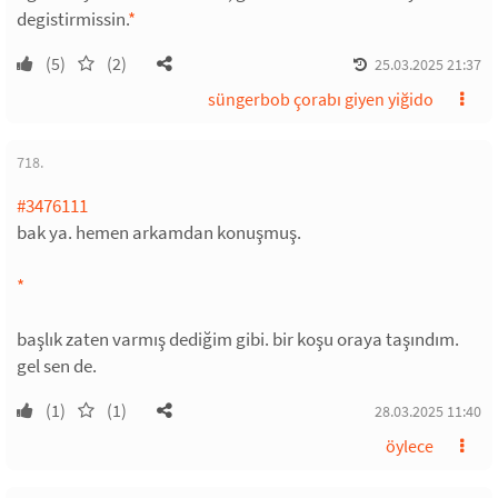
degistirmissin.
*
(5)
(2)
25.03.2025 21:37
süngerbob çorabı giyen yiğido
718.
#3476111
bak ya. hemen arkamdan konuşmuş.
*
başlık zaten varmış dediğim gibi. bir koşu oraya taşındım.
gel sen de.
(1)
(1)
28.03.2025 11:40
öylece