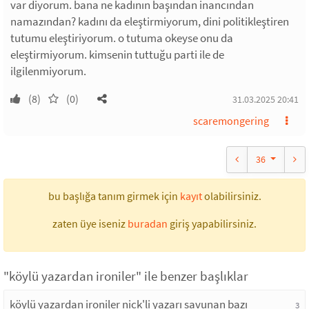
var diyorum. bana ne kadının başından inancından
namazından? kadını da eleştirmiyorum, dini politikleştiren
tutumu eleştiriyorum. o tutuma okeyse onu da
eleştirmiyorum. kimsenin tuttuğu parti ile de
ilgilenmiyorum.
(8)
(0)
31.03.2025 20:41
scaremongering
36
bu başlığa tanım girmek için
kayıt
olabilirsiniz.
zaten üye iseniz
buradan
giriş yapabilirsiniz.
"köylü yazardan ironiler" ile benzer başlıklar
köylü yazardan ironiler nick'li yazarı savunan bazı
3