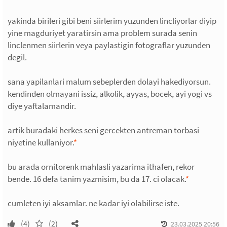
yakinda birileri gibi beni siirlerim yuzunden lincliyorlar diyip
yine magduriyet yaratirsin ama problem surada senin
linclenmen siirlerin veya paylastigin fotograflar yuzunden
degil.
sana yapilanlari malum sebeplerden dolayi hakediyorsun.
kendinden olmayani issiz, alkolik, ayyas, bocek, ayi yogi vs
diye yaftalamandir.
artik buradaki herkes seni gercekten antreman torbasi
niyetine kullaniyor.
*
bu arada ornitorenk mahlasli yazarima ithafen, rekor
bende. 16 defa tanim yazmisim, bu da 17. ci olacak.
*
cumleten iyi aksamlar. ne kadar iyi olabilirse iste.
(4)
(2)
23.03.2025 20:56