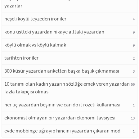
yazarlar
neşeli köylü teyzeden ironiler
4
konu üstteki yazardan hikaye alttaki yazardan
9
köylü olmak vs köylü kalmak
9
tarihten ironiler
2
300 küsür yazardan anketten başka başlık çıkmaması
3
10 tanımı olan kadın yazarın sözlüğe emek veren yazardan
56
fazla takipçisi olması
her üç yazardan beşinin we can do it rozeti kullanması
1
ekonomist olmayan bir yazardan ekonomi tavsiyesi
13
evde mobbinge uğrayıp hıncını yazardan çıkaran mod
1