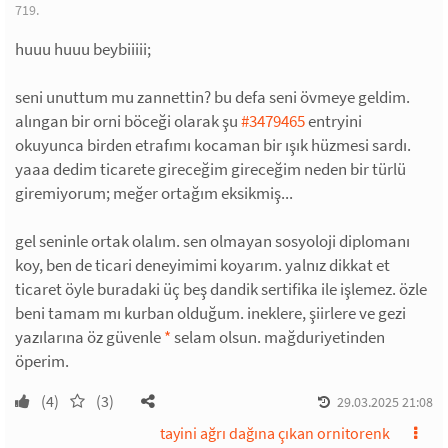
719.
huuu huuu beybiiiii;
seni unuttum mu zannettin? bu defa seni övmeye geldim.
alıngan bir orni böceği olarak şu
#3479465
entryini
okuyunca birden etrafımı kocaman bir ışık hüzmesi sardı.
yaaa dedim ticarete gireceğim gireceğim neden bir türlü
giremiyorum; meğer ortağım eksikmiş...
gel seninle ortak olalım. sen olmayan sosyoloji diplomanı
koy, ben de ticari deneyimimi koyarım. yalnız dikkat et
ticaret öyle buradaki üç beş dandik sertifika ile işlemez. özle
beni tamam mı kurban olduğum. ineklere, şiirlere ve gezi
yazılarına öz güvenle
*
selam olsun. mağduriyetinden
öperim.
(4)
(3)
29.03.2025 21:08
tayini ağrı dağına çıkan ornitorenk