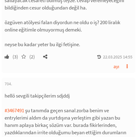
sallayacak cesareti bulmuş teyze. cevap veremeyeceğini
bildiğinden cesur olduğundan değil ha.
özgüven atölyesi falan diyordun ne oldu o iş? 200 liralık
online eğitimle olmuyormuş demeki.
neyse bu kadar yeter bu ilgi fetişine.
(3)
(2)
22.03.2025 14:55
ayı
704.
hellö sevgili takipçilerim sdjddj
#3467491
şu tanımda geçen sanal zorba benim ve
entrylerimi aldım da yurtdışına yerleştim gibi yazan bu
hanım aplaya birkaç sözüm var. burada fikirlerinden,
yazdıklarından irrite olduğumu beyan ettiğim durumların