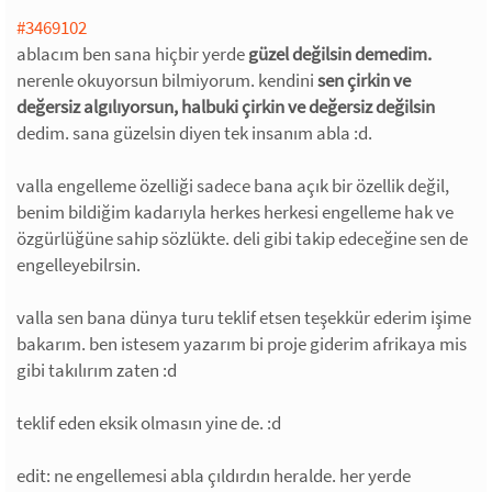
#3469102
ablacım ben sana hiçbir yerde
güzel değilsin demedim.
nerenle okuyorsun bilmiyorum. kendini
sen çirkin ve
değersiz algılıyorsun, halbuki çirkin ve değersiz değilsin
dedim. sana güzelsin diyen tek insanım abla :d.
valla engelleme özelliği sadece bana açık bir özellik değil,
benim bildiğim kadarıyla herkes herkesi engelleme hak ve
özgürlüğüne sahip sözlükte. deli gibi takip edeceğine sen de
engelleyebilrsin.
valla sen bana dünya turu teklif etsen teşekkür ederim işime
bakarım. ben istesem yazarım bi proje giderim afrikaya mis
gibi takılırım zaten :d
teklif eden eksik olmasın yine de. :d
edit: ne engellemesi abla çıldırdın heralde. her yerde