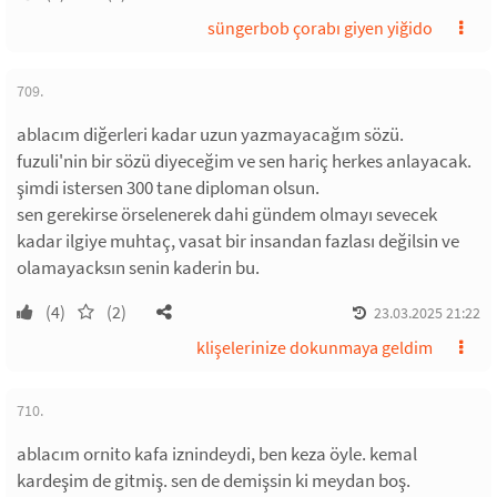
süngerbob çorabı giyen yiğido
709.
ablacım diğerleri kadar uzun yazmayacağım sözü.
fuzuli'nin bir sözü diyeceğim ve sen hariç herkes anlayacak.
şimdi istersen 300 tane diploman olsun.
sen gerekirse örselenerek dahi gündem olmayı sevecek
kadar ilgiye muhtaç, vasat bir insandan fazlası değilsin ve
olamayacksın senin kaderin bu.
(4)
(2)
23.03.2025 21:22
klişelerinize dokunmaya geldim
710.
ablacım ornito kafa iznindeydi, ben keza öyle. kemal
kardeşim de gitmiş. sen de demişsin ki meydan boş.