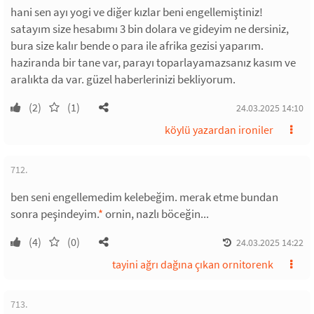
hani sen ayı yogi ve diğer kızlar beni engellemiştiniz!
satayım size hesabımı 3 bin dolara ve gideyim ne dersiniz,
bura size kalır bende o para ile afrika gezisi yaparım.
haziranda bir tane var, parayı toparlayamazsanız kasım ve
aralıkta da var. güzel haberlerinizi bekliyorum.
(2)
(1)
24.03.2025 14:10
köylü yazardan ironiler
712.
ben seni engellemedim kelebeğim. merak etme bundan
sonra peşindeyim.
*
ornin, nazlı böceğin...
(4)
(0)
24.03.2025 14:22
tayini ağrı dağına çıkan ornitorenk
713.