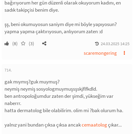
bağırıyorum her gün düzenli olarak okuyorum kadını, en
sadık takipçisi benim diye.
şş, beni okumuyosun saniym diye mi böyle yapıyosun?
yapma yapma çaktırıyosun, anlıyorum zaten :d
(8)
(3)
24.03.2025 14:25
scaremongering
714.
gak mıymış?guk muymuş?
neymiş neymiş sosyologmuymuşsşskjflfkdld.
ben antropoloğumdur zaten der şimdi, yükseğim var
naberrr.
hatta dermatolog bile olabilirim. olim mi ?bak olurum ha.
yalnız yani bundan çıksa çıksa ancak
cemaatolog
çıkar...