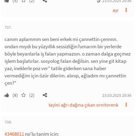
(5)
(2)
23.03.2025 20:36
ayı
707.
canım aplammm sen beni erkek mi çannettin çennnn.
ondan mıydı bu yüzyıllık sessizliğin?umarım bir yerlerde
böyle beyanlarla iş falan yapmazsın. o zaman dalga geçmez
işlem başlatırlar. sosyolog falan değilsin. sen yine git kitap
yaz, ineklerle poz ver
*
tatile giderken sana haber
vermediğim için özür dilerim. alınıp, ağladım mı çannettin
çen?
*
(8)
(2)
23.03.2025 20:36
tayini ağrı dağına çıkan ornitorenk
708.
#3468011
no'lu tanim icin: