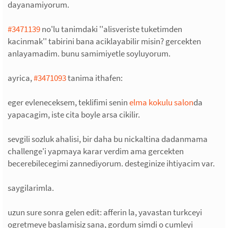
dayanamiyorum.
#3471139
no'lu tanimdaki ''alisveriste tuketimden
kacinmak'' tabirini bana aciklayabilir misin? gercekten
anlayamadim. bunu samimiyetle soyluyorum.
ayrica,
#3471093
tanima ithafen:
eger evleneceksem, teklifimi senin
elma kokulu salon
da
yapacagim, iste cita boyle arsa cikilir.
sevgili sozluk ahalisi, bir daha bu nickaltina dadanmama
challenge'i yapmaya karar verdim ama gercekten
becerebilecegimi zannediyorum. desteginize ihtiyacim var.
saygilarimla.
uzun sure sonra gelen edit: afferin la, yavastan turkceyi
ogretmeye baslamisiz sana, gordum simdi o cumleyi