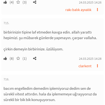
(4)
(3)
24.03.2025 14:26
rakı balık ayvalık
715.
birbirinizin tipine laf etmeden kavga edin. allah yarattı
hepimizi. şu mübarek günlerde yapmayın. çarpar vallaha.
çirkin demeyin birbirinize. üzülüyom.
(8)
(1)
24.03.2025 14:28
clarkent
716.
bacım engelledim demedim iplemiyoruz dedim sen de
sürekli vitest attırdın. hala da iplememeye uğraşıyoruz da
sürekli bir bik bik konuşuyorsun.