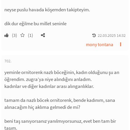
neyse puslu havada köşemden takipteyim.
dik dur eğilme bu millet seninle
(3)
(1)
22.03.2025 14:32
mony tontana
702.
yeminle ornitorenk nazlı böceğinin, kadın olduğunu şu an
öğrendim. zugra’ya niye alındığını anladım.
kadınlar ve diğer kadınlar arası alınganlıklar.
tamam da nazlı böcek ornitorenk, bende kadınım, sana
alınacağım hiç aklıma gelmedi de mi?
beni taş sanıyorsanız yanılmıyorsunuz, evet ben tam bir
taşım.