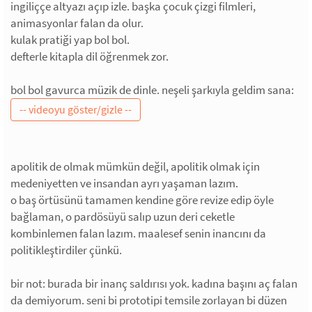
ingiliççe altyazı açıp izle. başka çocuk çizgi filmleri,
animasyonlar falan da olur.
kulak pratiği yap bol bol.
defterle kitapla dil öğrenmek zor.
bol bol gavurca müzik de dinle. neşeli şarkıyla geldim sana:
apolitik de olmak mümkün değil, apolitik olmak için
medeniyetten ve insandan ayrı yaşaman lazım.
o baş örtüsünü tamamen kendine göre revize edip öyle
bağlaman, o pardösüyü salıp uzun deri ceketle
kombinlemen falan lazım. maalesef senin inancını da
politikleştirdiler çünkü.
bir not: burada bir inanç saldırısı yok. kadına başını aç falan
da demiyorum. seni bi prototipi temsile zorlayan bi düzen