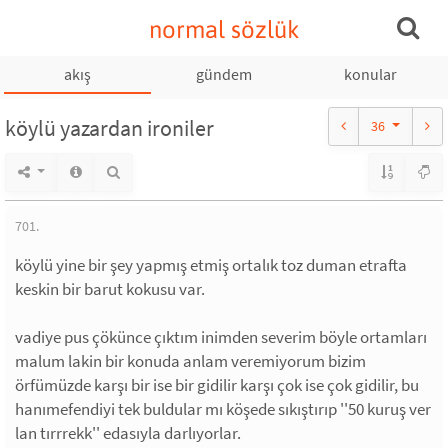
normal sözlük
akış
gündem
konular
köylü yazardan ironiler
36
701.
köylü yine bir şey yapmış etmiş ortalık toz duman etrafta
keskin bir barut kokusu var.
vadiye pus çökünce çıktım inimden severim böyle ortamları
malum lakin bir konuda anlam veremiyorum bizim
örfümüzde karşı bir ise bir gidilir karşı çok ise çok gidilir, bu
hanımefendiyi tek buldular mı köşede sıkıştırıp ''50 kuruş ver
lan tırrrekk'' edasıyla darlıyorlar.