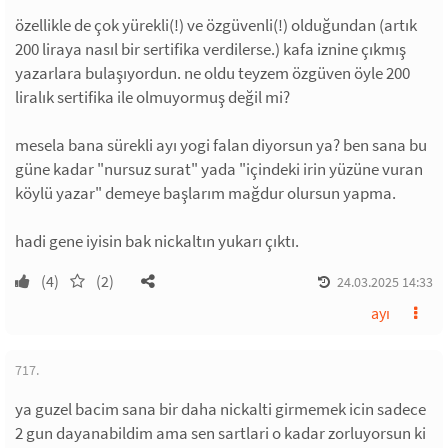
özellikle de çok yürekli(!) ve özgüvenli(!) olduğundan (artık
200 liraya nasıl bir sertifika verdilerse.) kafa iznine çıkmış
yazarlara bulaşıyordun. ne oldu teyzem özgüven öyle 200
liralık sertifika ile olmuyormuş değil mi?
mesela bana sürekli ayı yogi falan diyorsun ya? ben sana bu
güne kadar "nursuz surat" yada "içindeki irin yüzüne vuran
köylü yazar" demeye başlarım mağdur olursun yapma.
hadi gene iyisin bak nickaltın yukarı çıktı.
(4)
(2)
24.03.2025 14:33
ayı
717.
ya guzel bacim sana bir daha nickalti girmemek icin sadece
2 gun dayanabildim ama sen sartlari o kadar zorluyorsun ki