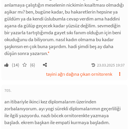
anlamaya çalıştığın meselenin nickimin kısaltması olmadığı
aşikar mı? ben, bugüne kadar, bu hakaretlerin hepsine ya
güldüm ya da kendi üslubumla cevap verdim ama haddini
aşana da gülüp geçecek kadar yüzsüz değilim. sevmediğin
bir yazarla tartıştığımda gayet sıkı fanım olduğun için beni
okuduğunu da biliyorum. nasıl kadın olmama bu kadar
şaşkınsın en çok buna şaşırdım. hadi şimdi beş ay daha
düşün sonra yazarsın.
*
(14)
(6)
23.03.2025 19:37
tayini ağrı dağına çıkan ornitorenk
705.
an itibariyle ikinci kez diplomalarım üzerinden
zorbalanıyorum. ayı yogi sürekli diplomalarımın geçerliliği
ile ilgili yazıyordu. nazlı böcek ornitorenkte yazmaya
başladı. ekrem başkan ile empati kurmaya başladım.