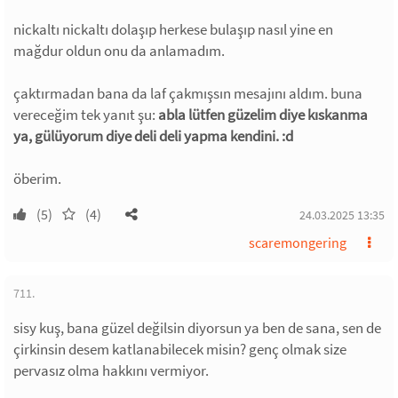
nickaltı nickaltı dolaşıp herkese bulaşıp nasıl yine en
mağdur oldun onu da anlamadım.
çaktırmadan bana da laf çakmışsın mesajını aldım. buna
vereceğim tek yanıt şu:
abla lütfen güzelim diye kıskanma
ya, gülüyorum diye deli deli yapma kendini. :d
öberim.
(5)
(4)
24.03.2025 13:35
scaremongering
711.
sisy kuş, bana güzel değilsin diyorsun ya ben de sana, sen de
çirkinsin desem katlanabilecek misin? genç olmak size
pervasız olma hakkını vermiyor.