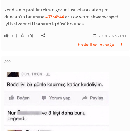
kendisinin profilini ekran görüntüsü olarak atan jim
duncan'ın tanımına
#3354544
artı oy vermişhwahwjsjwd.
iyi bişi zannetti sanırım iq düşük olunca.
(4)
(0)
20.01.2025 21:11
brokoli ve tosbağa
560.