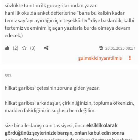
sözlükte tanıtım ilk gozagrilarimdan yazar.
hani ilk okulda anket defterlerine "bana bu kalbin kadar
temiz sayfayı ayırdığın için teşekkürler" diye baslardik, kalbi
tertemiz ve eminim iç açan yazılarla burda olmaya devam
edecek;)
(2)
(3)
20.01.2025 08:17
gulmekicinyaratilmis
553.
hilkat garibesi çetesinin zoruna giden yazar.
hilkat garibesi arkadaşlar, çirkinliğinizin, topluma öfkenizin,
madden fakirliğinizin suçlusu ben değilim.
size bir aile danışmanı tavsiyesi, önce
eksiklik olarak
gördüğünüz şeylerinizle barışın, onları kabul edin sonra