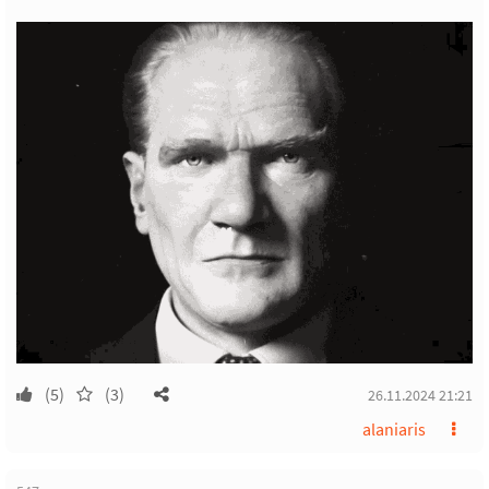
(5)
(3)
26.11.2024 21:21
alaniaris