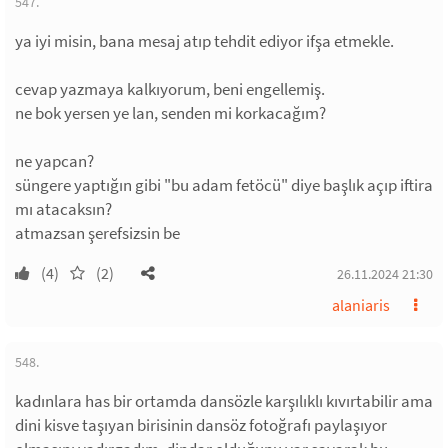
547.
ya iyi misin, bana mesaj atıp tehdit ediyor ifşa etmekle.
cevap yazmaya kalkıyorum, beni engellemiş.
ne bok yersen ye lan, senden mi korkacağım?
ne yapcan?
süngere yaptığın gibi "bu adam fetöcü" diye başlık açıp iftira
mı atacaksın?
atmazsan şerefsizsin be
(4)
(2)
26.11.2024 21:30
alaniaris
548.
kadınlara has bir ortamda dansözle karşılıklı kıvırtabilir ama
dini kisve taşıyan birisinin dansöz fotoğrafı paylaşıyor