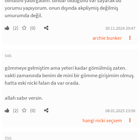
olmasını yadırgadım. dindar olduğunu var sayarak bu
yorumu yapıyorum. onun dışında akpliymiş değilmiş
umurumda değil.
(2)
(0)
30.11.2024 20:47
archie bunker
549.
gömmeye gelmiştim ama yeteri kadar gömülmüş zaten.
vakti zamanında benim de mini bir gömme girişimim olmuş.
hatta eski nicki falan da var orada.
allah sabır versin.
(2)
(0)
08.01.2025 23:56
hangi nicki seçsem
550.