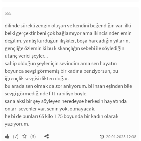
555.
dilinde sürekli zengin oluşun ve kendini beğendiğin var. ilki
belki gerçektir beni çok bağlamıyor ama ikincisinden emin
değilim. yanlış kurduğun ilişkiler, boşa harcadığın yılların,
gençliğe özlemin ki bu kıskançlığın sebebi ile söylediğin
utanç verici şeyler...
sahip olduğun şeyler için sevindim ama sen hayatın
boyunca sevgi görmemiş bir kadına benziyorsun, bu
iğrençlik sevgisizlikten doğar.
bu arada sen olmak da zor anlıyorum. bi insan eşinden bile
sevgi görmediğinde fıttırabiliyo böyle.
sana aksi bir şey söyleyen neredeyse herkesin hayatında
onları sevenler var. senin yok, olmayacak.
he bi de bunları 65 kilo 1.75 boyunda bir kadın olarak
yazıyorum.
(7)
(3)
20.01.2025 12:38