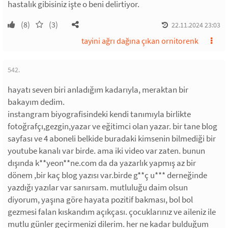
hastalık gibisiniz işte o beni delirtiyor.
(8)
(3)
22.11.2024 23:03
tayini ağrı dağına çıkan ornitorenk
542.
hayatı seven biri anladığım kadarıyla, meraktan bir
bakayım dedim.
instangram biyografisindeki kendi tanımıyla birlikte
fotoğrafçı,gezgin,yazar ve eğitimci olan yazar. bir tane blog
sayfası ve 4 aboneli belkide buradaki kimsenin bilmediği bir
youtube kanalı var birde. ama iki video var zaten. bunun
dışında k**yeon**ne.com da da yazarlık yapmış az bir
dönem ,bir kaç blog yazısı var.birde g**ç u*** derneğinde
yazdığı yazılar var sanırsam. mutluluğu daim olsun
diyorum, yaşına göre hayata pozitif bakması, bol bol
gezmesi falan kıskandım açıkçası. çocuklarınız ve aileniz ile
mutlu günler geçirmenizi dilerim. her ne kadar bulduğum