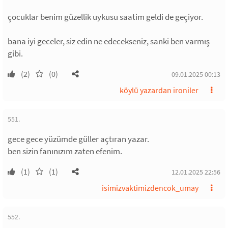
çocuklar benim güzellik uykusu saatim geldi de geçiyor.
bana iyi geceler, siz edin ne edecekseniz, sanki ben varmış
gibi.
(2)
(0)
09.01.2025 00:13
köylü yazardan ironiler
551.
gece gece yüzümde güller açtıran yazar.
ben sizin fanınızım zaten efenim.
(1)
(1)
12.01.2025 22:56
isimizvaktimizdencok_umay
552.