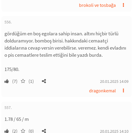
brokoli ve tosbağa
556.
gördüğüm en boş egolara sahip insan. altını hiçbir türlü
dolduramıyor. bomboş birisi. hakkındaki cemaatçi
iddialarına cevap versin verebilirse. veremez. kendi evladını
o pis cemaatlere teslim ettiğini bile yazdı burda.
175/80.
(7)
(1)
20.01.2025 14:09
dragonkemal
557.
1.78 / 65 / m
(2)
(0)
20.01.2025 14:10