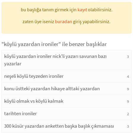
bu başlığa tanım girmek için
kayıt
olabilirsiniz.
zaten üye iseniz
buradan
giriş yapabilirsiniz.
"köylü yazardan ironiler" ile benzer başlıklar
köylü yazardan ironiler nick'li yazarı savunan bazı
3
yazarlar
neşeli köylü teyzeden ironiler
4
konu üstteki yazardan hikaye alttaki yazardan
9
köylü olmak vs köylü kalmak
9
tarihten ironiler
2
300 küsür yazardan anketten başka başlık çıkmaması
3