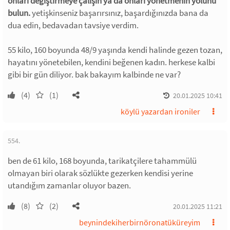
onları değiştirmeye çalışın ya da onları yönetmenin yolunu
bulun.
yetişkinseniz başarırsınız, başardığınızda bana da
dua edin, bedavadan tavsiye verdim.
55 kilo, 160 boyunda 48/9 yaşında kendi halinde gezen tozan,
hayatını yönetebilen, kendini beğenen kadın. herkese kalbi
gibi bir gün diliyor. bak bakayım kalbinde ne var?
(4)
(1)
20.01.2025 10:41
köylü yazardan ironiler
554.
ben de 61 kilo, 168 boyunda, tarikatçilere tahammülü
olmayan biri olarak sözlükte gezerken kendisi yerine
utandığım zamanlar oluyor bazen.
(8)
(2)
20.01.2025 11:21
beynindekiherbirnöronatüküreyim