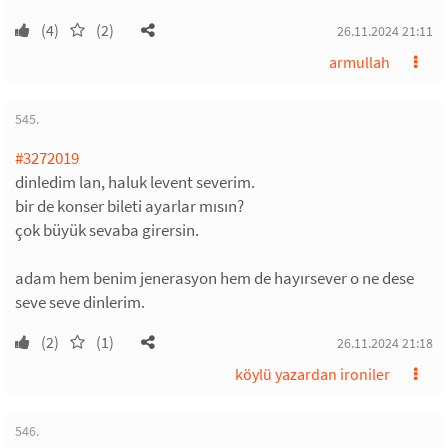
(4)
(2)
26.11.2024 21:11
armullah
545.
#3272019
dinledim lan, haluk levent severim.
bir de konser bileti ayarlar mısın?
çok büyük sevaba girersin.
adam hem benim jenerasyon hem de hayırsever o ne dese
seve seve dinlerim.
(2)
(1)
26.11.2024 21:18
köylü yazardan ironiler
546.