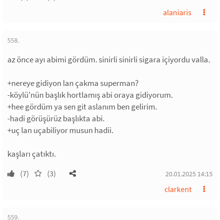
alaniaris
558.
az önce ayı abimi gördüm. sinirli sinirli sigara içiyordu valla.
+nereye gidiyon lan çakma superman?
-köylü'nün başlık hortlamış abi oraya gidiyorum.
+hee gördüm ya sen git aslanım ben gelirim.
-hadi görüşürüz başlıkta abi.
+uç lan uçabiliyor musun hadii.
kaşları çatıktı.
(7)
(3)
20.01.2025 14:15
clarkent
559.