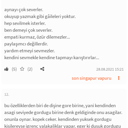
aynayı çok severler.
okuyup yazmak gibi gâileleri yoktur.
hep sevilmek isterler.
ben demeyi çok severler.
empati kurmaz, özür dilemezler...
paylaşımcı değillerdir.
yardım etmeyi sevmezler.
kendini sevmekle kendine tapmayı karıştırırlar...
(5)
(2)
28.08.2021 15:21
son singapur vapuru
12.
bu özelliklerden biri de dişine gore birine, yani kendinden
asagi seviyede gordugu birine denk geldiginde onu asagilar.
onunla oynar. kopek ceker. kendinden yuksek gordugu
kisilereyse igrenc yalakaliklar yapar. eger ki dusuk gordugu