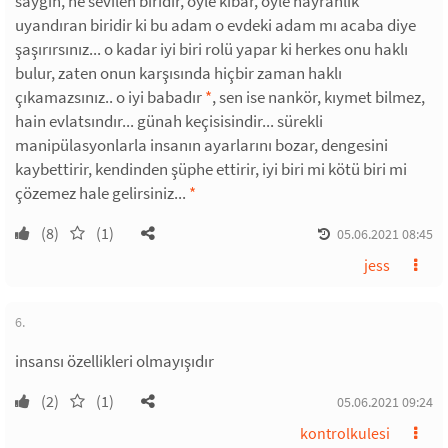
saygın, ne sevilen biridir, öyle kibar, öyle hayranlık
uyandıran biridir ki bu adam o evdeki adam mı acaba diye
şaşırırsınız... o kadar iyi biri rolü yapar ki herkes onu haklı
bulur, zaten onun karşısında hiçbir zaman haklı
çıkamazsınız.. o iyi babadır
*
, sen ise nankör, kıymet bilmez,
hain evlatsındır... günah keçisisindir... sürekli
manipülasyonlarla insanın ayarlarını bozar, dengesini
kaybettirir, kendinden şüphe ettirir, iyi biri mi kötü biri mi
çözemez hale gelirsiniz...
*
(8)
(1)
05.06.2021 08:45
jess
6.
insansı özellikleri olmayışıdır
(2)
(1)
05.06.2021 09:24
kontrolkulesi