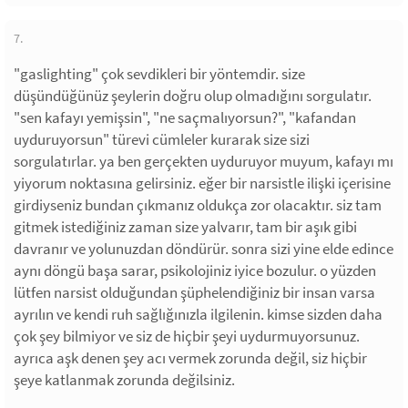
7.
"gaslighting" çok sevdikleri bir yöntemdir. size
düşündüğünüz şeylerin doğru olup olmadığını sorgulatır.
"sen kafayı yemişsin", "ne saçmalıyorsun?", "kafandan
uyduruyorsun" türevi cümleler kurarak size sizi
sorgulatırlar. ya ben gerçekten uyduruyor muyum, kafayı mı
yiyorum noktasına gelirsiniz. eğer bir narsistle ilişki içerisine
girdiyseniz bundan çıkmanız oldukça zor olacaktır. siz tam
gitmek istediğiniz zaman size yalvarır, tam bir aşık gibi
davranır ve yolunuzdan döndürür. sonra sizi yine elde edince
aynı döngü başa sarar, psikolojiniz iyice bozulur. o yüzden
lütfen narsist olduğundan şüphelendiğiniz bir insan varsa
ayrılın ve kendi ruh sağlığınızla ilgilenin. kimse sizden daha
çok şey bilmiyor ve siz de hiçbir şeyi uydurmuyorsunuz.
ayrıca aşk denen şey acı vermek zorunda değil, siz hiçbir
şeye katlanmak zorunda değilsiniz.