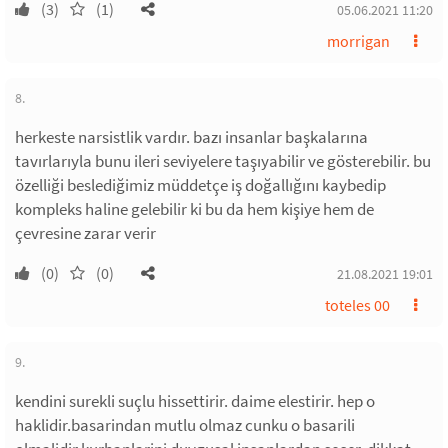
(3)
(1)
05.06.2021 11:20
morrigan
8.
herkeste narsistlik vardır. bazı insanlar başkalarına
tavırlarıyla bunu ileri seviyelere taşıyabilir ve gösterebilir. bu
özelliği beslediğimiz müddetçe iş doğallığını kaybedip
kompleks haline gelebilir ki bu da hem kişiye hem de
çevresine zarar verir
(0)
(0)
21.08.2021 19:01
toteles 00
9.
kendini surekli suçlu hissettirir. daime elestirir. hep o
haklidir.basarindan mutlu olmaz cunku o basarili