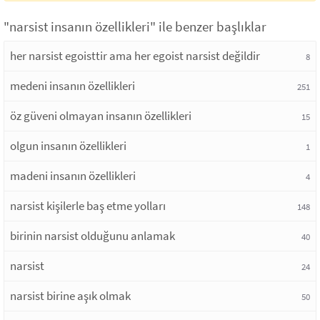
"narsist insanın özellikleri" ile benzer başlıklar
her narsist egoisttir ama her egoist narsist değildir
8
medeni insanın özellikleri
251
öz güveni olmayan insanın özellikleri
15
olgun insanın özellikleri
1
madeni insanın özellikleri
4
narsist kişilerle baş etme yolları
148
birinin narsist olduğunu anlamak
40
narsist
24
narsist birine aşık olmak
50