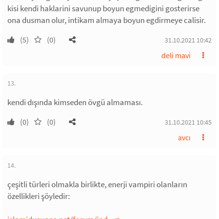
kisi kendi haklarini savunup boyun egmedigini gosterirse
ona dusman olur, intikam almaya boyun egdirmeye calisir.
(5)
(0)
31.10.2021 10:42
deli mavi
13.
kendi dışında kimseden övgü almaması.
(0)
(0)
31.10.2021 10:45
avcı
14.
çeşitli türleri olmakla birlikte, enerji vampiri olanların
özellikleri şöyledir: