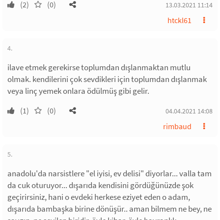
(2)
(0)
13.03.2021 11:14
htckl61
4.
ilave etmek gerekirse toplumdan dışlanmaktan mutlu
olmak. kendilerini çok sevdikleri için toplumdan dışlanmak
veya linç yemek onlara ödülmüş gibi gelir.
(1)
(0)
04.04.2021 14:08
rimbaud
5.
anadolu'da narsistlere "el iyisi, ev delisi" diyorlar... valla tam
da cuk oturuyor... dışarıda kendisini gördüğünüzde şok
geçirirsiniz, hani o evdeki herkese eziyet eden o adam,
dışarıda bambaşka birine dönüşür.. aman bilmem ne bey, ne