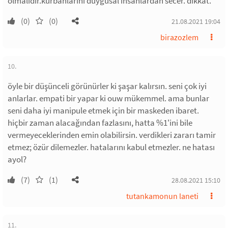
olmalidir.kurbanlarini duygusal insanlardan secer. dikkat.
(0)
(0)
21.08.2021 19:04
birazozlem
10.
öyle bir düşünceli görünürler ki şaşar kalırsın. seni çok iyi
anlarlar. empati bir yapar ki ouw mükemmel. ama bunlar
seni daha iyi manipule etmek için bir maskeden ibaret.
hiçbir zaman alacağından fazlasını, hatta %1'ini bile
vermeyeceklerinden emin olabilirsin. verdikleri zararı tamir
etmez; özür dilemezler. hatalarını kabul etmezler. ne hatası
ayol?
(7)
(1)
28.08.2021 15:10
tutankamonun laneti
11.