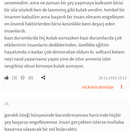
sevemedim. ama ne zaman bir şey yapmaya kalksam birisi
bir söz söyledi ben de lazımmış gibi kulak verdim. tembel bir
insanım kabulüm ama başarılı bir insan olmamı engelleyen
en önemli faktörlerden birisi kesinlikle beni deşarj eden
insanlardı.
bazı durumlarda hiç kulak asmazken bazı durumlarda çok
etkilenirim insanlarin dediklerinden. özellikle eğitim
hayatımda o kadar çok demoralize oldum ki. velhasıl kelam
neyi nasıl yaparsanız yapın yine de ister anneniz ister
sevgiliniz olsun kimseye kulak asmayın.
(3)
(0)
28.12.2020 15:12
nickimicalmislar
18.
gerekli isteği bünyesinde barındırmaması haricinde hiçbir
şey başarıyı engelleyemez. insan gerçekten isterse mutlaka
başarıya ulaşacak bir yol bulacaktır.