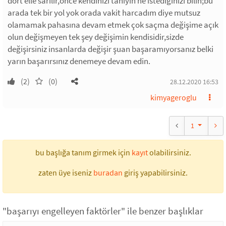
dört elle sarılır,önce kendinizi tanıyın ne istediğinizi bilin;bu
arada tek bir yol yok orada vakit harcadım diye mutsuz
olamamak pahasına devam etmek çok saçma değişime açık
olun değişmeyen tek şey değişimin kendisidir,sizde
değişirsiniz insanlarda değişir şuan başaramıyorsanız belki
yarın başarırsınız denemeye devam edin.
(2)
(0)
28.12.2020 16:53
kimyageroglu
1
bu başlığa tanım girmek için
kayıt
olabilirsiniz.
zaten üye iseniz
buradan
giriş yapabilirsiniz.
"başarıyı engelleyen faktörler" ile benzer başlıklar