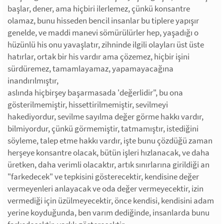
başlar, dener, ama hiçbiri ilerlemez, çünkü konsantre
olamaz, bunu hisseden bencil insanlar bu tiplere yapışır
genelde, ve maddi manevi sömürülürler hep, yaşadığı o
hüzünlü his onu yavaşlatır, zihninde ilgili olayları üst üste
hatırlar, ortak bir his vardır ama çözemez, hiçbir işini
sürdüremez, tamamlayamaz, yapamayacağına
inandırılmıştır,
aslında hiçbirşey başarmasada 'değerlidir", bu ona
gösterilmemiştir, hissettirilmemiştir, sevilmeyi
hakediyordur, sevilme sayılma değer görme hakkı vardır,
bilmiyordur, çünkü görmemiştir, tatmamıştır, istediğini
söyleme, talep etme hakkı vardır, işte bunu çözdüğü zaman
herşeye konsantre olacak, bütün işleri hızlanacak, ve daha
üretken, daha verimli olacaktır, artık sınırlarına girildiği an
"farkedecek" ve tepkisini gösterecektir, kendisine değer
vermeyenleri anlayacak ve oda değer vermeyecektir, izin
vermediği için üzülmeyecektir, önce kendisi, kendisini adam
yerine koyduğunda, ben varım dediğinde, insanlarda bunu