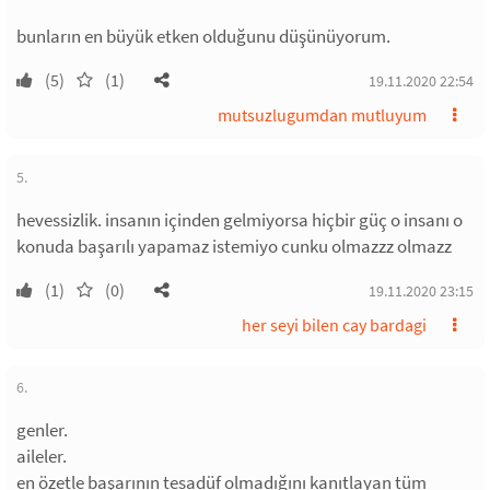
bunların en büyük etken olduğunu düşünüyorum.
(5)
(1)
19.11.2020 22:54
mutsuzlugumdan mutluyum
5.
hevessizlik. insanın içinden gelmiyorsa hiçbir güç o insanı o
konuda başarılı yapamaz istemiyo cunku olmazzz olmazz
(1)
(0)
19.11.2020 23:15
her seyi bilen cay bardagi
6.
genler.
aileler.
en özetle başarının tesadüf olmadığını kanıtlayan tüm