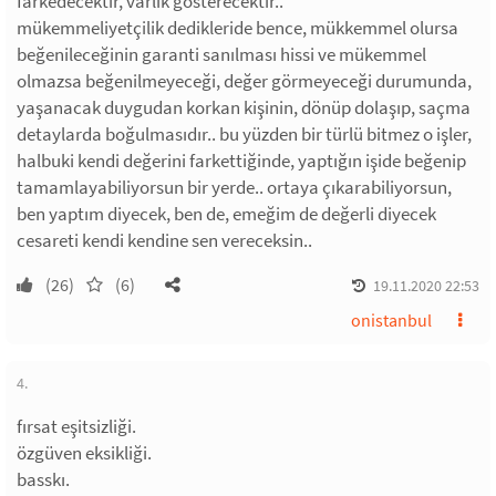
farkedecektir, varlık gösterecektir..
mükemmeliyetçilik dedikleride bence, mükkemmel olursa
beğenileceğinin garanti sanılması hissi ve mükemmel
olmazsa beğenilmeyeceği, değer görmeyeceği durumunda,
yaşanacak duygudan korkan kişinin, dönüp dolaşıp, saçma
detaylarda boğulmasıdır.. bu yüzden bir türlü bitmez o işler,
halbuki kendi değerini farkettiğinde, yaptığın işide beğenip
tamamlayabiliyorsun bir yerde.. ortaya çıkarabiliyorsun,
ben yaptım diyecek, ben de, emeğim de değerli diyecek
cesareti kendi kendine sen vereceksin..
(26)
(6)
19.11.2020 22:53
onistanbul
4.
fırsat eşitsizliği.
özgüven eksikliği.
basskı.