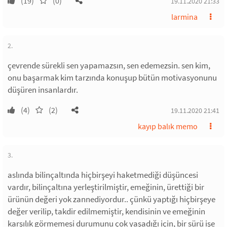
(19)
(0)
19.11.2020 21:33
larmina
2.
çevrende sürekli sen yapamazsın, sen edemezsin. sen kim,
onu başarmak kim tarzında konuşup bütün motivasyonunu
düşüren insanlardır.
(4)
(2)
19.11.2020 21:41
kayıp balık memo
3.
aslında bilinçaltında hiçbirşeyi haketmediği düşüncesi
vardır, bilinçaltına yerleştirilmiştir, emeğinin, ürettiği bir
ürünün değeri yok zannediyordur.. çünkü yaptığı hiçbirşeye
değer verilip, takdir edilmemiştir, kendisinin ve emeğinin
karşılık görmemesi durumunu çok yaşadığı için, bir sürü işe