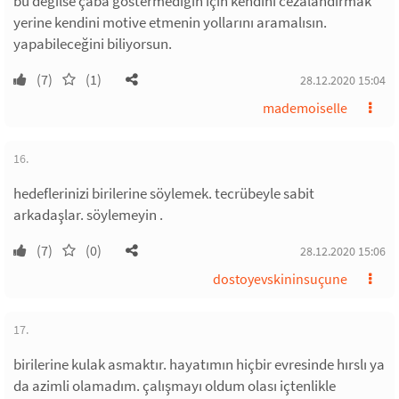
bu değilse çaba göstermedigin için kendini cezalandırmak
yerine kendini motive etmenin yollarını aramalısın.
yapabileceğini biliyorsun.
(7)
(1)
28.12.2020 15:04
mademoiselle
16.
hedeflerinizi birilerine söylemek. tecrübeyle sabit
arkadaşlar. söylemeyin .
(7)
(0)
28.12.2020 15:06
dostoyevskininsuçune
17.
birilerine kulak asmaktır. hayatımın hiçbir evresinde hırslı ya
da azimli olamadım. çalışmayı oldum olası içtenlikle