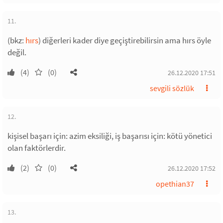
11.
(bkz:
hırs
) diğerleri kader diye geçiştirebilirsin ama hırs öyle
değil.
(4)
(0)
26.12.2020 17:51
sevgili sözlük
12.
kişisel başarı için: azim eksiliği, iş başarısı için: kötü yönetici
olan faktörlerdir.
(2)
(0)
26.12.2020 17:52
opethian37
13.