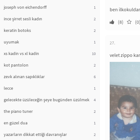
joseph von eichendorff
1
ben ilkokuldan
ince şirret sesli kadın
2
(8)
(0
keratin botoks
2
uyumak
1
27.
xs kadin vs xl kadin
10
velet zippo ka
kot pantolon
2
zevk alınan sapıklıklar
6
lecce
1
gelecekte üzüleceğin şeye bugünden üzülmek
4
the piano tuner
2
en güzel dua
1
yazarların dikkat ettiği davranışlar
2