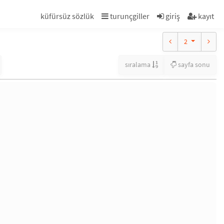
küfürsüz sözlük
turunçgiller
giriş
kayıt
2
sıralama
sayfa sonu