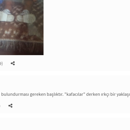
9)
fı bulundurması gereken başlıktır. "kafacılar" derken ırkçı bir yakla
)