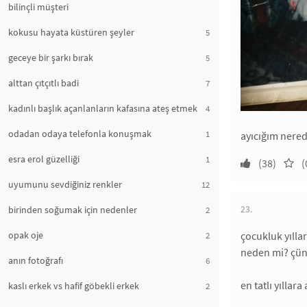
bilinçli müşteri
kokusu hayata küstüren şeyler
5
geceye bir şarkı bırak
5
alttan çıtçıtlı badi
7
kadınlı başlık açanlanların kafasına ateş etmek
4
odadan odaya telefonla konuşmak
1
ayıcığım nere
esra erol güzelliği
1
(38)
(
uyumunu sevdiğiniz renkler
12
23.
birinden soğumak için nedenler
2
opak oje
çocukluk yılla
2
neden mi? çünk
anın fotoğrafı
6
en tatlı yıllara
kaslı erkek vs hafif göbekli erkek
2