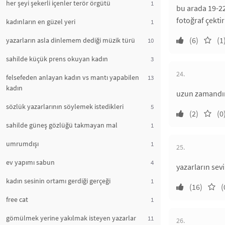
her şeyi şekerli içenler terör örgütü
1
bu arada 19-22
fotoğraf çektir
kadınların en güzel yeri
1
(6)
(1
yazarların asla dinlemem dediği müzik türü
10
sahilde küçük prens okuyan kadın
3
24.
felsefeden anlayan kadın vs mantı yapabilen
13
kadın
uzun zamandır
sözlük yazarlarının söylemek istedikleri
5
(2)
(0
sahilde güneş gözlüğü takmayan mal
1
umrumdışı
1
25.
ev yapımı sabun
4
yazarların sevi
kadın sesinin ortamı gerdiği gerçeği
1
(16)
(
free cat
1
gömülmek yerine yakılmak isteyen yazarlar
11
26.