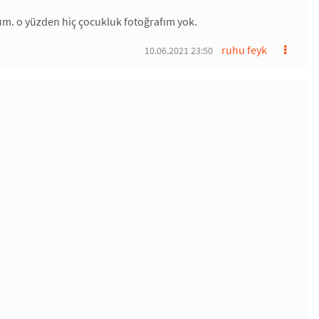
um. o yüzden hiç çocukluk fotoğrafım yok.
ruhu feyk
10.06.2021 23:50