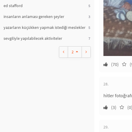
ed stafford
5
insanların anlaması gereken şeyler
3
yazarların küçükken yapmak istediği meslekler
5
sevgiliyle yapılabilecek aktiviteler
7
2
(70)
(
28.
hitler fotoğra
(3)
(0
29.