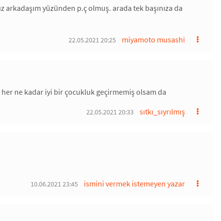
kız arkadaşım yüzünden p.ç olmuş. arada tek başınıza da
miyamoto musashi
22.05.2021 20:25
er ne kadar iyi bir çocukluk geçirmemiş olsam da
sıtkı_sıyrılmış
22.05.2021 20:33
ismini vermek istemeyen yazar
10.06.2021 23:45