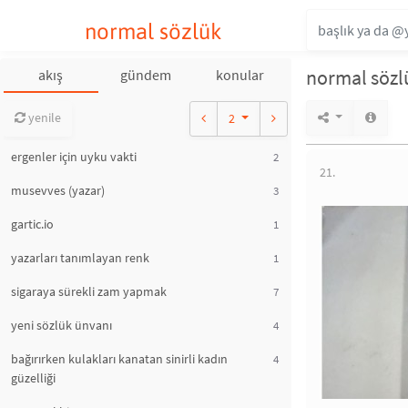
normal sözlük
normal sözlü
akış
gündem
konular
yenile
2
ergenler için uyku vakti
2
21.
musevves (yazar)
3
gartic.io
1
yazarları tanımlayan renk
1
sigaraya sürekli zam yapmak
7
yeni sözlük ünvanı
4
bağırırken kulakları kanatan sinirli kadın
4
güzelliği