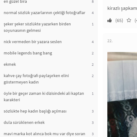
en güzel bira
8
kirazlı şapkam
normal sözlük yazarlarının çektiği fotoğraflar
4
(65)
(
şeker şeker sözlükte yazarken birden
1
soyunasının gelmesi
22.
nick vermeden bir yazara seslen
4
mobile legends bang bang
2
ekmek
2
kahve çay fotoğrafı paylaşırken elini
2
göstermeyen kadın
öyle bir geçer zaman ki dizisindeki ali kaptan
1
karakteri
sözlükte hep kadın başlığı açılması
3
dula sürüklenen erkek
3
mavi marka kot alınca bok mu var diye soran
3