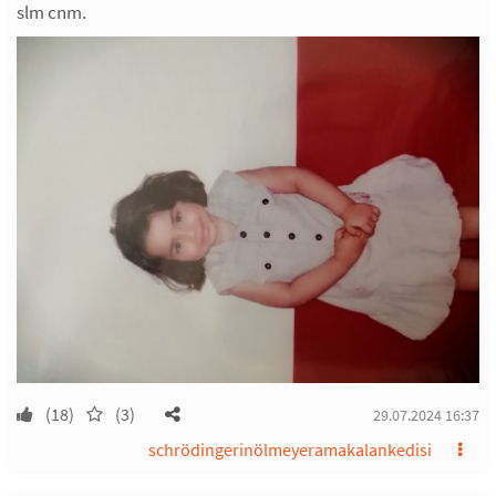
slm cnm.
(18)
(3)
29.07.2024 16:37
schrödingerinölmeyeramakalankedisi