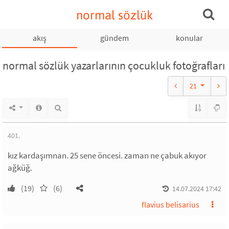
normal sözlük
akış
gündem
konular
normal sözlük yazarlarının çocukluk fotoğrafları
21
401.
kız kardaşımnan. 25 sene öncesi. zaman ne çabuk akıyor
ağküğ.
(19)
(6)
14.07.2024 17:42
flavius belisarius