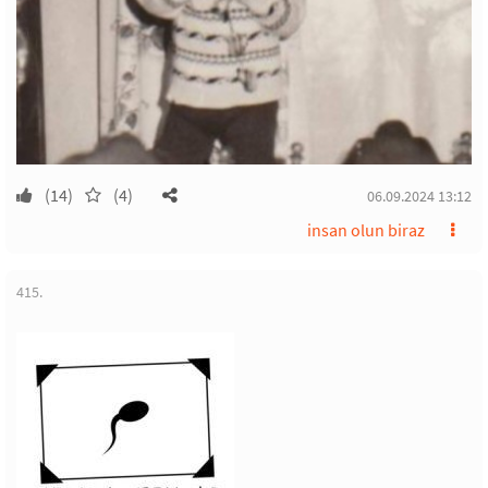
(14)
(4)
06.09.2024 13:12
insan olun biraz
415.