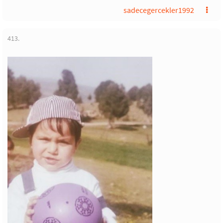
sadecegercekler1992
413.