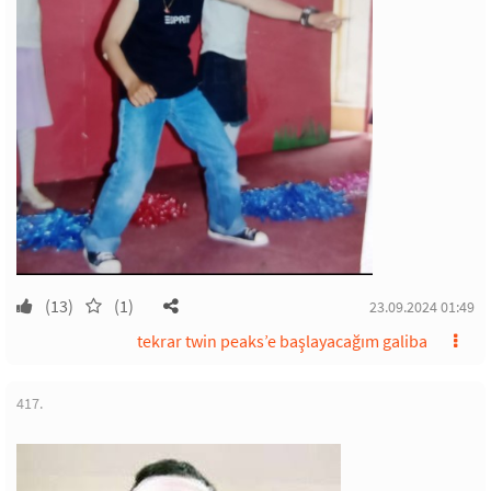
(13)
(1)
23.09.2024 01:49
tekrar twin peaks’e başlayacağım galiba
417.