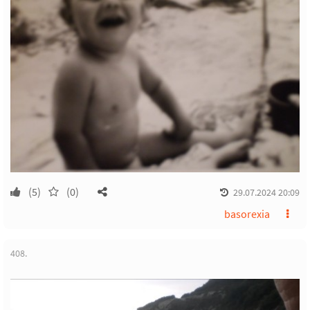
(5)
(0)
29.07.2024 20:09
basorexia
408.