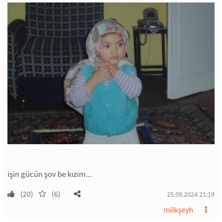
işin gücün şov be kızım...
(20)
(6)
25.09.2024 21:19
milkşeyh