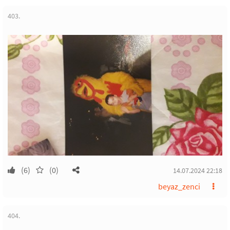
403.
(6)
(0)
14.07.2024 22:18
beyaz_zenci
404.