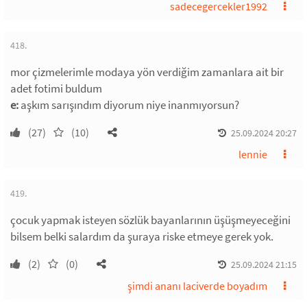
sadecegercekler1992
418.
mor çizmelerimle modaya yön verdiğim zamanlara ait bir
adet fotimi buldum
e:
aşkım sarışındım diyorum niye inanmıyorsun?
(27)
(10)
25.09.2024 20:27
lennie
419.
çocuk yapmak isteyen sözlük bayanlarının üşüşmeyeceğini
bilsem belki salardım da şuraya riske etmeye gerek yok.
(2)
(0)
25.09.2024 21:15
şimdi ananı laciverde boyadım