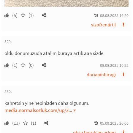
(5)
(1)
08.08.2025 16:20
sizofrentirtil
529.
oldu donumuzuda atalım buraya artık aaa sizde
(1)
(0)
08.08.2025 16:22
dorianinbicagi
530.
kahretsin yine hepinizden daha olgunum..
media.normalsozluk.com/up/2...
(13)
(1)
05.09.2025 20:06
okan buruk’un askeri