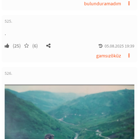
bulunduramadım
525.
.
(25)
(6)
05.08.2025 19:39
gamsızöküz
526.