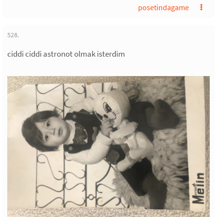
posetindagame
528.
ciddi ciddi astronot olmak isterdim