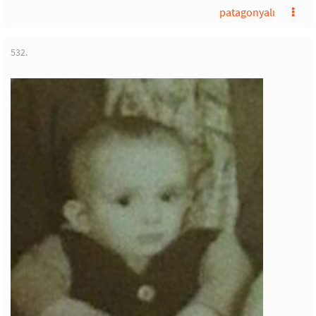
patagonyalı
532.