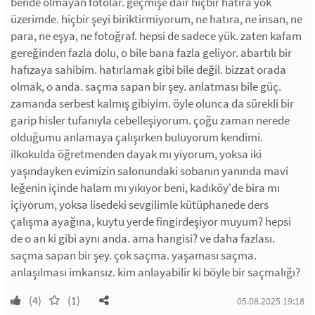
bende olmayan fotolar. geçmişe dair hiçbir hatıra yok
üzerimde. hiçbir şeyi biriktirmiyorum, ne hatıra, ne insan, ne
para, ne eşya, ne fotoğraf. hepsi de sadece yük. zaten kafam
gereğinden fazla dolu, o bile bana fazla geliyor. abartılı bir
hafızaya sahibim. hatırlamak gibi bile değil. bizzat orada
olmak, o anda. saçma sapan bir şey. anlatması bile güç.
zamanda serbest kalmış gibiyim. öyle olunca da sürekli bir
garip hisler tufanıyla cebelleşiyorum. çoğu zaman nerede
olduğumu anlamaya çalışırken buluyorum kendimi.
ilkokulda öğretmenden dayak mı yiyorum, yoksa iki
yaşındayken evimizin salonundaki sobanın yanında mavi
leğenin içinde halam mı yıkıyor beni, kadıköy'de bira mı
içiyorum, yoksa lisedeki sevgilimle kütüphanede ders
çalışma ayağına, kuytu yerde fingirdeşiyor muyum? hepsi
de o an ki gibi aynı anda. ama hangisi? ve daha fazlası.
saçma sapan bir şey. çok saçma. yaşaması saçma.
anlaşılması imkansız. kim anlayabilir ki böyle bir saçmalığı?
(4)
(1)
05.08.2025 19:18