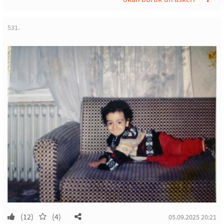
531.
(12)
(4)
05.09.2025 20:21