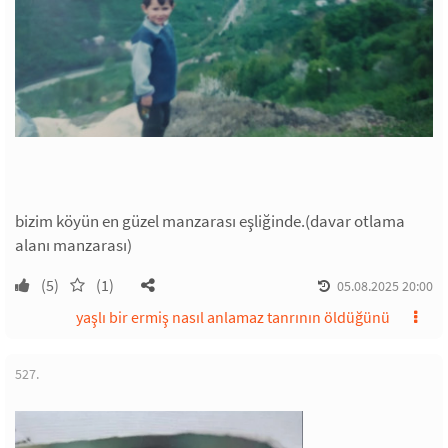
bizim köyün en güzel manzarası eşliğinde.(davar otlama
alanı manzarası)
(5)
(1)
05.08.2025 20:00
yaşlı bir ermiş nasıl anlamaz tanrının öldüğünü
527.