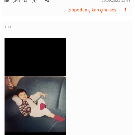
(34)
(4)
29.09.2021 15:48
zippodan çıkan çınn sesi
109.