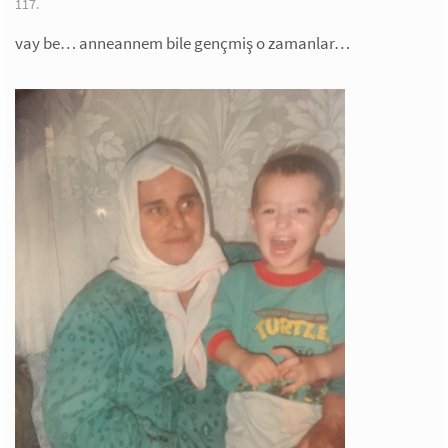
117.
vay be… anneannem bile gençmiş o zamanlar…