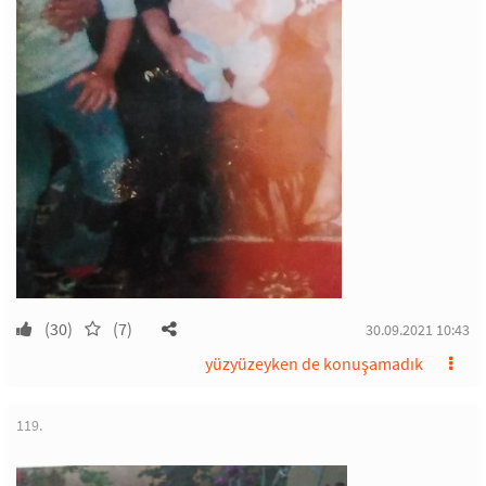
(30)
(7)
30.09.2021 10:43
yüzyüzeyken de konuşamadık
119.