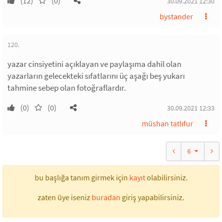
(12)
(0)
30.09.2021 12:30
bystander
120.
yazar cinsiyetini açıklayan ve paylaşıma dahil olan
yazarların gelecekteki sıfatlarını üç aşağı beş yukarı
tahmine sebep olan fotoğraflardır.
(0)
(0)
30.09.2021 12:33
müshan tatlıfur
6
bu başlığa tanım girmek için
kayıt
olabilirsiniz.
zaten üye iseniz
buradan
giriş yapabilirsiniz.