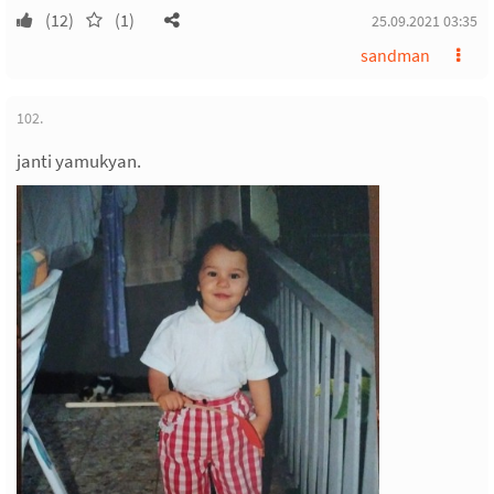
(12)
(1)
25.09.2021 03:35
sandman
102.
janti yamukyan.