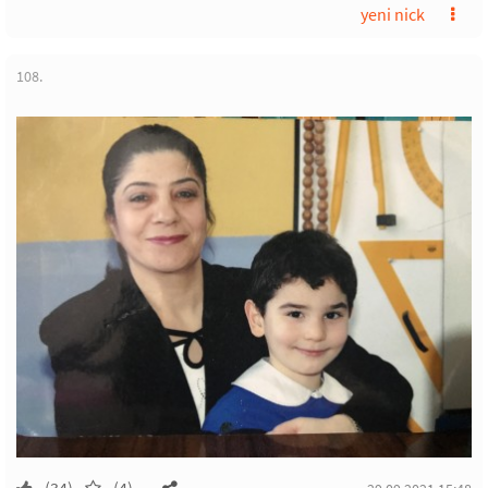
yeni nick
108.