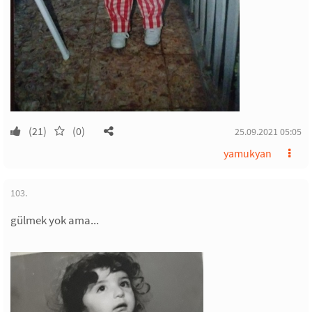
(21)
(0)
25.09.2021 05:05
yamukyan
103.
gülmek yok ama...