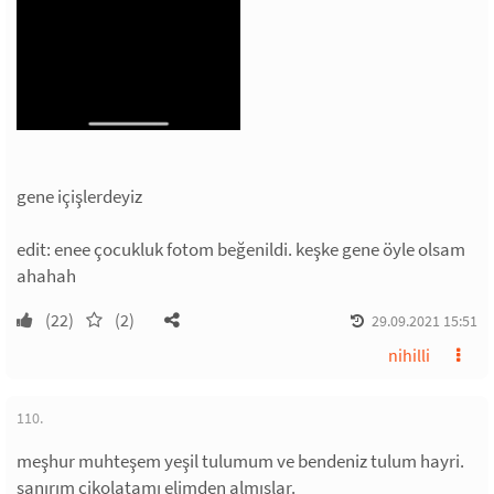
gene içişlerdeyiz
edit: enee çocukluk fotom beğenildi. keşke gene öyle olsam
ahahah
(22)
(2)
29.09.2021 15:51
nihilli
110.
meşhur muhteşem yeşil tulumum ve bendeniz tulum hayri.
sanırım çikolatamı elimden almışlar.