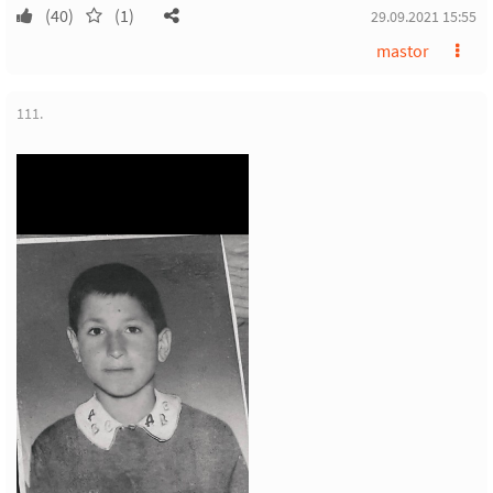
(40)
(1)
29.09.2021 15:55
mastor
111.