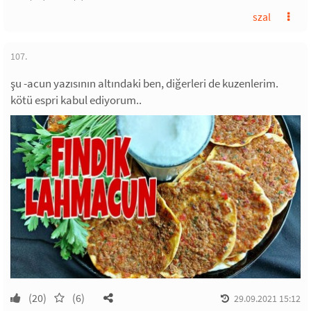
szal
107.
şu -acun yazısının altındaki ben, diğerleri de kuzenlerim.
kötü espri kabul ediyorum..
(20)
(6)
29.09.2021 15:12