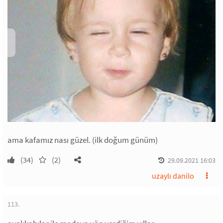
ama kafamız nası güzel. (ilk doğum günüm)
(34)
(2)
29.09.2021 16:03
uzaylı danilo
113.