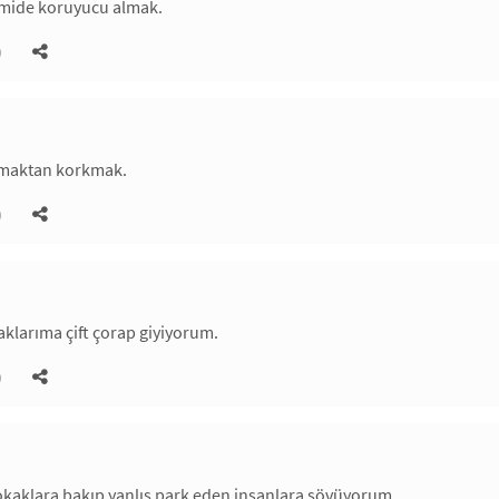
m mide koruyucu almak.
)
lmaktan korkmak.
)
aklarıma çift çorap giyiyorum.
)
okaklara bakıp yanlış park eden insanlara sövüyorum.