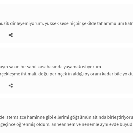
müzik dinleyemiyorum. yüksek sese hiçbir şekilde tahammülüm kal
)
playıp sakin bir sahil kasabasında yaşamak istiyorum.
ekleşme ihtimali, doğu perinçek in aldığı oy oranı kadar bile yoktu
)
mde istemsizce haminne gibi ellerimi göğsümün altında birleştiriy
a geçince öğrenmiş oldum. anneannem ve nenemle aynı evde büyüdüm