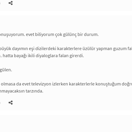
)
konuşuyorum. evet biliyorum çok gülünç bir durum.
büyük dayımın eşi dizilerdeki karakterlere üzülür yapman guzum falan
hatta bayağı ikili diyaloglara falan girerdi.
gülen.
sı olmasa da evet televizyon izlerken karakterlerle konuştuğum do
anmayacaksın tarzında.
)