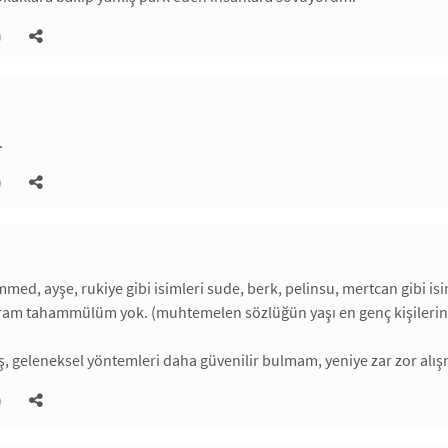
)
.
)
d, ayşe, rukiye gibi isimleri sude, berk, pelinsu, mertcan gibi is
 gram tahammülüm yok. (muhtemelen sözlüğün yaşı en genç kişileri
iş, geleneksel yöntemleri daha güvenilir bulmam, yeniye zar zor alışma
)