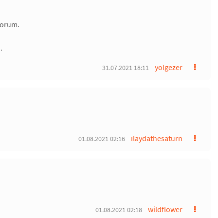
yorum.
.
yolgezer
31.07.2021 18:11
ılaydathesaturn
01.08.2021 02:16
wildflower
01.08.2021 02:18