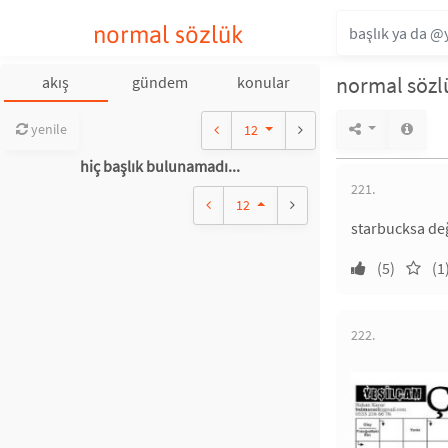
normal sözlük
normal sözlü
akış
gündem
konular
yenile
12
hiç başlık bulunamadı...
221.
12
starbucksa değ
(5)
(1
222.