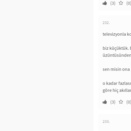
(3)
(0
232.
televizyonla 
biz küçüktük. 
üzüntüsünden. 
sen misin ona 
o kadar fazla
göre hiç akıll
(3)
(0
233.