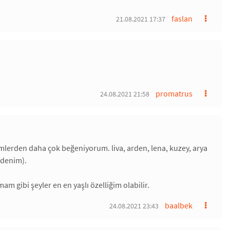
faslan
21.08.2021 17:37
promatrus
24.08.2021 21:58
imlerden daha çok beğeniyorum. liva, arden, lena, kuzey, arya
ndenim).
m gibi şeyler en en yaşlı özelliğim olabilir.
baalbek
24.08.2021 23:43