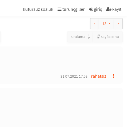
küfürsüz sözlük
turunçgiller
giriş
kayıt
12
sıralama
sayfa sonu
rahatsız
31.07.2021 17:58