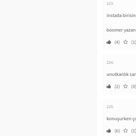
223.
instada biris
boomer yazanın
(4)
(1
224.
unutkanlık sa
(2)
(0
225.
konuşurken çok
(6)
(1