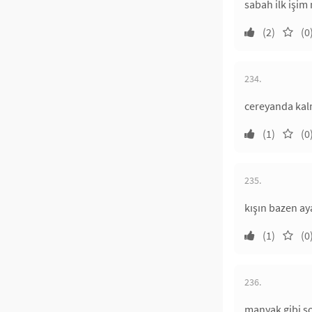
sabah ilk işi
(2)
(0
234.
cereyanda ka
(1)
(0
235.
kışın bazen ay
(1)
(0
236.
manyak gibi s