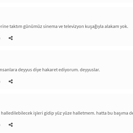
erine taktım günümüz sinema ve televizyon kuşağıyla alakam yok.
)
insanlara deyyus diye hakaret ediyorum. deyyuslar.
)
halledilebilecek işleri gidip yüz yüze halletmem. hatta bu başıma der
)