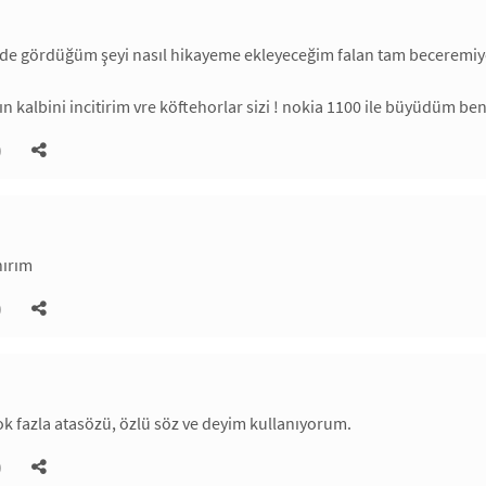
inde gördüğüm şeyi nasıl hikayeme ekleyeceğim falan tam beceremi
 kalbini incitirim vre köftehorlar sizi ! nokia 1100 ile büyüdüm ben
)
nırım
)
 fazla atasözü, özlü söz ve deyim kullanıyorum.
)