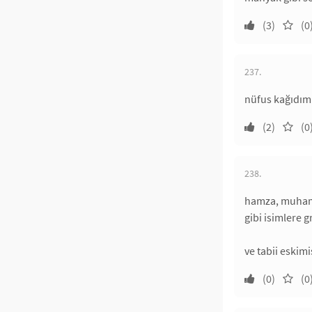
(3)
(0
237.
nüfus kağıdım
(2)
(0
238.
hamza, muhamme
gibi isimlere
ve tabii eskim
(0)
(0