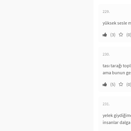
229.
yüksek sesle 
(3)
(0
230.
tası tarağı to
ama bunun gerç
(5)
(0
231.
yelek giydiği
insanlar dalg