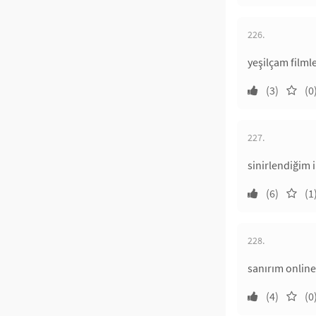
226.
yeşilçam filml
(3)
(0
227.
sinirlendiğim 
(6)
(1
228.
sanırım online 
(4)
(0