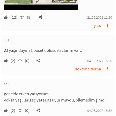
(12)
(3)
21.05.2022 11:20
jess
451.
23 yaşındayım 1 poşet dolusu ilaçlarım var..
(2)
(0)
04.06.2022 15:50
doktor ejderha
452.
genelde erken yatıyorum .
yoksa yaşlılar geç yatar az uyur muydu, bilemedim şimdi!
(2)
(0)
04.06.2022 15:52