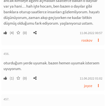
ancak kimseye ağzını açmadan saatlerce bakan o dayılar
var ya hani… hah işte hocam, ben bazen o dayılar gibi
banklara oturup saatlerce insanları gözlemliyorum. hayatı
düşünüyorum, zaman akıp geçiyorken ne kadar bitkin
düşmüş olduğumu fark ediyorum. yaşlanıyoruz ustam.
(4)
(0)
11.06.2022 00:57
roskov
456.
oturduğum yerde uyumak. bazen hemen uyumak istersem
uyuyorum.
(1)
(0)
11.06.2022 01:02
joyce
457.