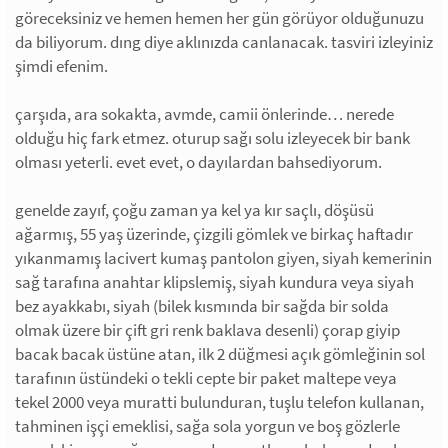
göreceksiniz ve hemen hemen her gün görüyor olduğunuzu
da biliyorum. dıng diye aklınızda canlanacak. tasviri izleyiniz
şimdi efenim.
çarşıda, ara sokakta, avmde, camii önlerinde… nerede
olduğu hiç fark etmez. oturup sağı solu izleyecek bir bank
olması yeterli. evet evet, o dayılardan bahsediyorum.
genelde zayıf, çoğu zaman ya kel ya kır saçlı, döşüsü
ağarmış, 55 yaş üzerinde, çizgili gömlek ve birkaç haftadır
yıkanmamış lacivert kumaş pantolon giyen, siyah kemerinin
sağ tarafına anahtar klipslemiş, siyah kundura veya siyah
bez ayakkabı, siyah (bilek kısmında bir sağda bir solda
olmak üzere bir çift gri renk baklava desenli) çorap giyip
bacak bacak üstüne atan, ilk 2 düğmesi açık gömleğinin sol
tarafının üstündeki o tekli cepte bir paket maltepe veya
tekel 2000 veya muratti bulunduran, tuşlu telefon kullanan,
tahminen işçi emeklisi, sağa sola yorgun ve boş gözlerle