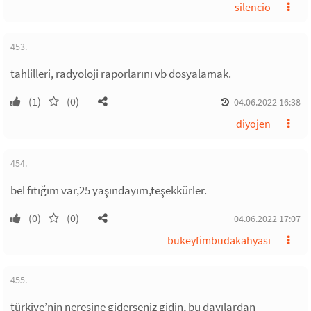
silencio
453.
tahlilleri, radyoloji raporlarını vb dosyalamak.
(1)
(0)
04.06.2022 16:38
diyojen
454.
bel fıtığım var,25 yaşındayım,teşekkürler.
(0)
(0)
04.06.2022 17:07
bukeyfimbudakahyası
455.
türkiye’nin neresine giderseniz gidin, bu dayılardan