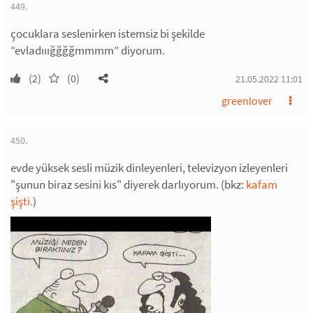
449.
çocuklara seslenirken istemsiz bi şekilde
“evladııığğğğmmmm” diyorum.
(2)
(0)
21.05.2022 11:01
greenlover
450.
evde yüksek sesli müzik dinleyenleri, televizyon izleyenleri
"şunun biraz sesini kıs" diyerek darlıyorum. (bkz:
kafam
şişti.
)