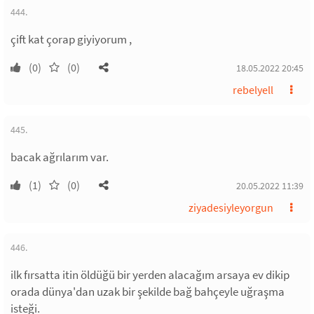
444.
çift kat çorap giyiyorum ,
(0)
(0)
18.05.2022 20:45
rebelyell
445.
bacak ağrılarım var.
(1)
(0)
20.05.2022 11:39
ziyadesiyleyorgun
446.
ilk fırsatta itin öldüğü bir yerden alacağım arsaya ev dikip
orada dünya'dan uzak bir şekilde bağ bahçeyle uğraşma
isteği.