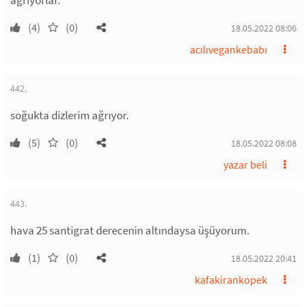
ağrıyorlar.
(4)
(0)
18.05.2022 08:06
acılıvegankebabı
442.
soğukta dizlerim ağrıyor.
(5)
(0)
18.05.2022 08:08
yazar beli
443.
hava 25 santigrat derecenin altındaysa üşüyorum.
(1)
(0)
18.05.2022 20:41
kafakirankopek