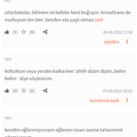
467.
sıtarbakslar, bilmem ne kafeler beni boğuyor. kıraathane de
mutluyum len ben. benden ala yaşlı olmaz.
swh
(1)
(0)
29.08.2022 17:39
epsilon
468.
koltuktan veya yerden kalkarken ‘ahhh dizim dizim, belim
belim ‘ diye söylenirim.
(0)
(0)
07.09.2022 00:26
komünist kedi
469.
kendim eğlenmiyorsam eğlenen insan sesine tahammül