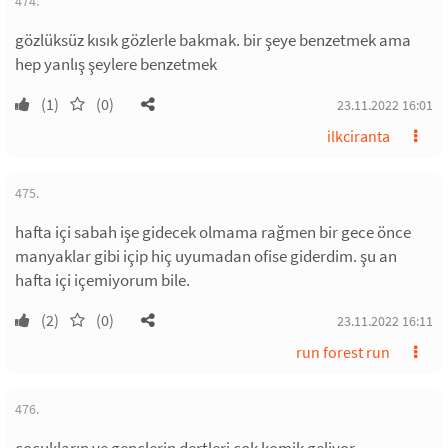
474.
gözlüksüz kısık gözlerle bakmak. bir şeye benzetmek ama
hep yanlış şeylere benzetmek
(1)
(0)
23.11.2022 16:01
ilkciranta
475.
hafta içi sabah işe gidecek olmama rağmen bir gece önce
manyaklar gibi içip hiç uyumadan ofise giderdim. şu an
hafta içi içemiyorum bile.
(2)
(0)
23.11.2022 16:11
run forest run
476.