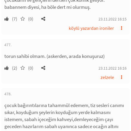
çocukların ve gençlerin dertleri çok komik geliyor.
babannem diyesi, ha böle dert mi olurmuş.
(7)
(0)
23.11.2022 16:15
köylü yazardan ironiler
477.
torun sahibi olmam. (askerden, arada konuşuruz)
(2)
(0)
23.11.2022 16:16
zelzele
478.
çocuk bağırıntılarına tahammül edemem, tiz sesleri canımı
sıkar, koyduğum şeylerin koyduğum yerde kalmasını
istemem, sabah içeceğim kahveyi,demleyeceğim çayı
geceden hazırlarım sabah uyanınca sadece ocağın altını