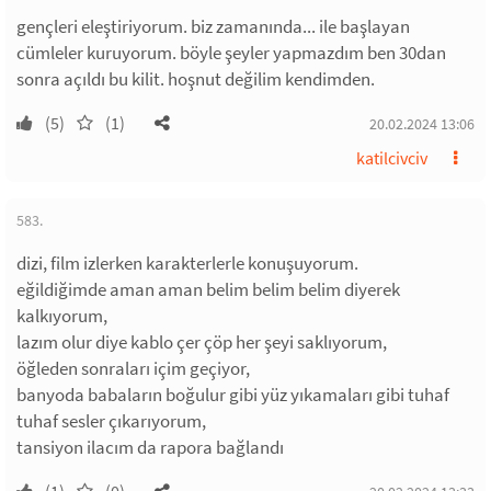
gençleri eleştiriyorum. biz zamanında... ile başlayan
cümleler kuruyorum. böyle şeyler yapmazdım ben 30dan
sonra açıldı bu kilit. hoşnut değilim kendimden.
(5)
(1)
20.02.2024 13:06
katilcivciv
583.
dizi, film izlerken karakterlerle konuşuyorum.
eğildiğimde aman aman belim belim belim diyerek
kalkıyorum,
lazım olur diye kablo çer çöp her şeyi saklıyorum,
öğleden sonraları içim geçiyor,
banyoda babaların boğulur gibi yüz yıkamaları gibi tuhaf
tuhaf sesler çıkarıyorum,
tansiyon ilacım da rapora bağlandı