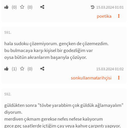
(0)
(0)
15.03.2024 01:01
poetika
591.
hala sudoku çözemiyorum. gençken de çözemezdim.
bu bulmacaya karşı kişisel bir godezliğim var
oysa bütün akranlarım başarıyla çözüyor.
(1)
(0)
15.03.2024 01:02
sonkullanmatarihçisi
592.
güldükten sonra "tövbe yarabbim çok güldük ağlamayalım"
diyorum.
merdiven çıkmam gerekse nefes nefese kalıyorum
gece geç saatlerde içtiğim çay veya kahve çarpıntı yapıyor.