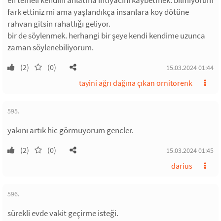
en temeli kendini anlatma ihtiyacını kaybetmek. bilmiyorum
fark ettiniz mi ama yaşlandıkça insanlara koy dötüne
rahvan gitsin rahatlığı geliyor.
bir de söylenmek. herhangi bir şeye kendi kendime uzunca
zaman söylenebiliyorum.
(2)
(0)
15.03.2024 01:44
tayini ağrı dağına çıkan ornitorenk
595.
yakını artık hic görmuyorum gencler.
(2)
(0)
15.03.2024 01:45
darius
596.
sürekli evde vakit geçirme isteği.