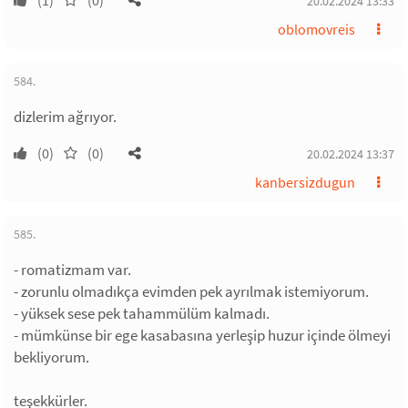
(1)
(0)
20.02.2024 13:33
oblomovreis
584.
dizlerim ağrıyor.
(0)
(0)
20.02.2024 13:37
kanbersizdugun
585.
- romatizmam var.
- zorunlu olmadıkça evimden pek ayrılmak istemiyorum.
- yüksek sese pek tahammülüm kalmadı.
- mümkünse bir ege kasabasına yerleşip huzur içinde ölmeyi
bekliyorum.
teşekkürler.