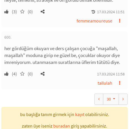
neyse, temkinli, stratejik ve ön görülü olmak önemlidir.
(3)
(0)
17.03.2024 11:51
femmeamoureuse
600.
her gördüğüm okuyan ve ders çalışan çocuğa "maşallah,
maşallah" moduna girip ne güzel be, çocuklar okuyor diye
imreniyorum. utanmasam suratlarına üflerim tütütü diye.
(4)
(0)
17.03.2024 11:58
tallulah
30
bu başlığa tanım girmek için
kayıt
olabilirsiniz.
zaten üye iseniz
buradan
giriş yapabilirsiniz.