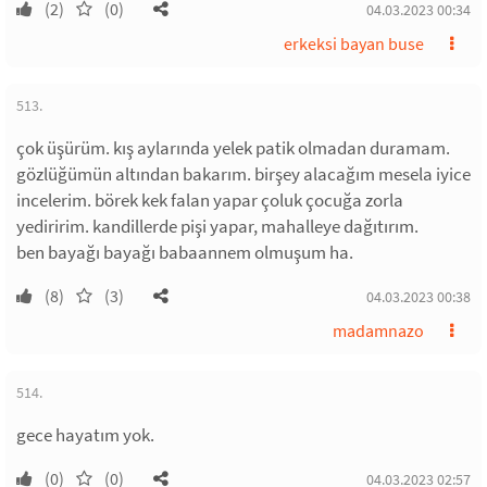
(2)
(0)
04.03.2023 00:34
erkeksi bayan buse
513.
çok üşürüm. kış aylarında yelek patik olmadan duramam.
gözlüğümün altından bakarım. birşey alacağım mesela iyice
incelerim. börek kek falan yapar çoluk çocuğa zorla
yediririm. kandillerde pişi yapar, mahalleye dağıtırım.
ben bayağı bayağı babaannem olmuşum ha.
(8)
(3)
04.03.2023 00:38
madamnazo
514.
gece hayatım yok.
(0)
(0)
04.03.2023 02:57