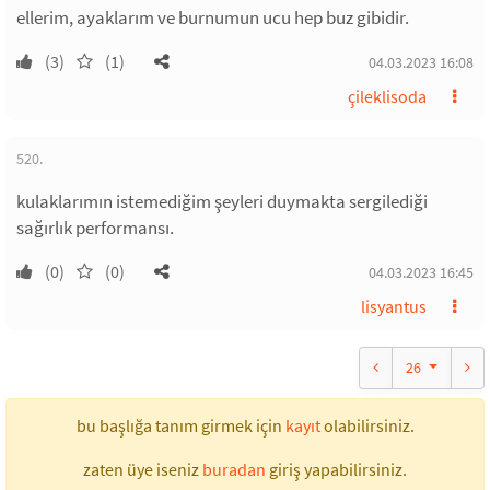
ellerim, ayaklarım ve burnumun ucu hep buz gibidir.
(3)
(1)
04.03.2023 16:08
çileklisoda
520.
kulaklarımın istemediğim şeyleri duymakta sergilediği
sağırlık performansı.
(0)
(0)
04.03.2023 16:45
lisyantus
26
bu başlığa tanım girmek için
kayıt
olabilirsiniz.
zaten üye iseniz
buradan
giriş yapabilirsiniz.