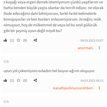
z kuşağı veya ergen demek istemiyorum çünkü yaşıtlarım ve
hatta benden büyük yaşta olanlar da tercih ediyor. ne olarak
ifade edeceğimi dahi bilmiyorum, farklı farklı kelimelerle
konuşuyorlar ve ben bunları anlayamıyorum. örneğin; mük
olmuşsun, hoş de mükemmel de veya lol bu sesli gülücük
gibi bir şeymiş oyun değil miydi bu?
(1)
(0)
04.03.2023 03:07
anormal1
518.
uzun yol çekemiyom evladım bel boyun ağrım oluşuyor
(1)
(0)
04.03.2023 06:15
kanatlıpedinucusrehberi
519.