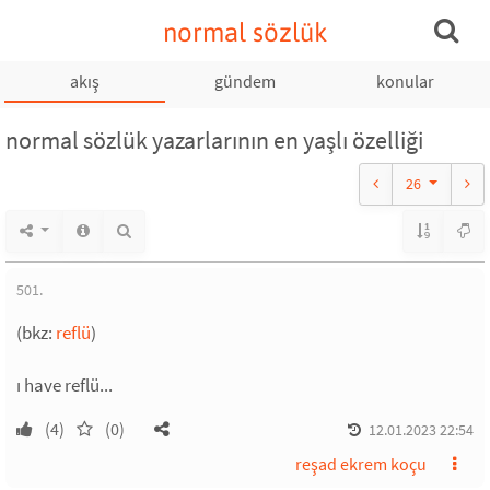
normal sözlük
akış
gündem
konular
normal sözlük yazarlarının en yaşlı özelliği
26
501.
(bkz:
reflü
)
ı have reflü...
(4)
(0)
12.01.2023 22:54
reşad ekrem koçu