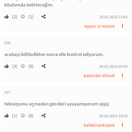
kitabımda belirteceğim.
(2)
(1)
29.01.2023 21:43
eppur si muove
506.
arabayi kilitledikten sonra elle kontrol ediyorum.
(3)
(0)
30.01.2023 03:50
kalender efendi
507.
televizyonu açmadan geceleri uyuyamıyorum sjsjsj
(1)
(0)
05.02.2023 18:20
kafakirankopek