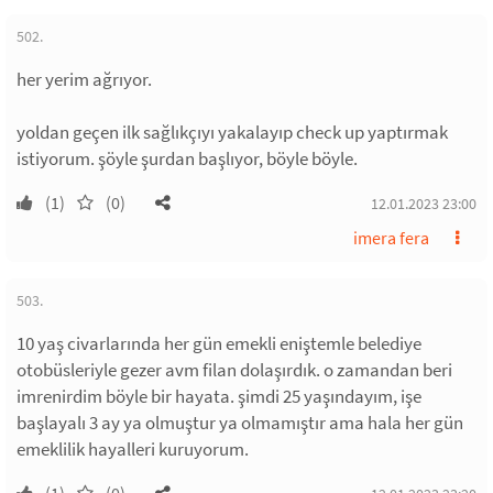
502.
her yerim ağrıyor.
yoldan geçen ilk sağlıkçıyı yakalayıp check up yaptırmak
istiyorum. şöyle şurdan başlıyor, böyle böyle.
(1)
(0)
12.01.2023 23:00
imera fera
503.
10 yaş civarlarında her gün emekli eniştemle belediye
otobüsleriyle gezer avm filan dolaşırdık. o zamandan beri
imrenirdim böyle bir hayata. şimdi 25 yaşındayım, işe
başlayalı 3 ay ya olmuştur ya olmamıştır ama hala her gün
emeklilik hayalleri kuruyorum.