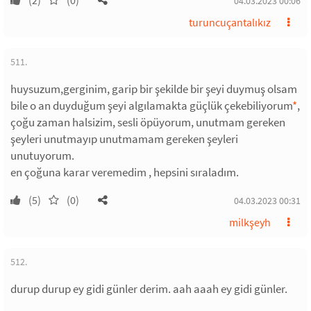
(2)
(0)
04.03.2023 00:06
turuncuçantalıkız
511.
huysuzum,gerginim, garip bir şekilde bir şeyi duymuş olsam
bile o an duyduğum şeyi algılamakta güçlük çekebiliyorum
*
,
çoğu zaman halsizim, sesli öpüyorum, unutmam gereken
şeyleri unutmayıp unutmamam gereken şeyleri
unutuyorum.
en çoğuna karar veremedim , hepsini sıraladım.
(5)
(0)
04.03.2023 00:31
milkşeyh
512.
durup durup ey gidi günler derim. aah aaah ey gidi günler.