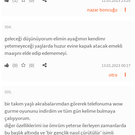
(1)
(0)
12.01.2023 23:20
nazar boncuğu
504.
geleceği düşünüyorum elimin ayağımın kendimr
yetemeyeceği yaşlarda huzur evine kapak atacak emekli
maaşını elde edip edememeyi.
(0)
(0)
13.01.2023 00:17
otro
505.
bir takım yaşlı akrabalarımdan görerek telefonuma wow
gurme oyununu indirdim ve tüm gün kelime bulmaya
çalışıyorum.
diğer özelliklerimi ise ömrüm yeterse ilerleyen zamanlarda
bu başlık altında ve 'bir gençlik nasıl çürütülür' isimli