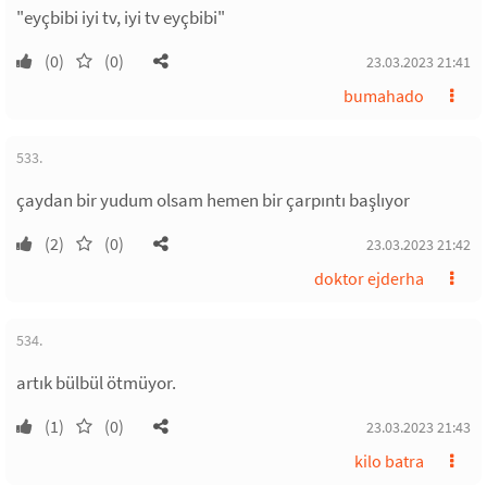
"eyçbibi iyi tv, iyi tv eyçbibi"
(0)
(0)
23.03.2023 21:41
bumahado
533.
çaydan bir yudum olsam hemen bir çarpıntı başlıyor
(2)
(0)
23.03.2023 21:42
doktor ejderha
534.
artık bülbül ötmüyor.
(1)
(0)
23.03.2023 21:43
kilo batra