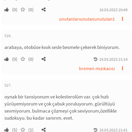
(0)
(0)
16.03.2023 20:49
unutanlarıunutanunutulan1
526.
arabaya, otobüse kısık sesle besmele çekerek biniyorum.
(0)
(0)
16.03.2023 21:14
bremen mızıkacısı
527.
oynak bir tansiyonum ve kolesterolüm var. çok hızlı
yürüyemiyorum ve çok çabuk yoruluyorum. gürültüyü
sevmiyorum. bulmaca çözmeyi çok seviyorum,özellikle
sudokuyu. bu kadar sanırım. evet.
(5)
(1)
16.03.2023 21:41