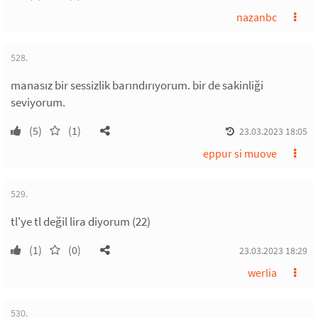
nazanbc
528.
manasız bir sessizlik barındırıyorum. bir de sakinliği
seviyorum.
(5)
(1)
23.03.2023 18:05
eppur si muove
529.
tl'ye tl değil lira diyorum (22)
(1)
(0)
23.03.2023 18:29
werlia
530.