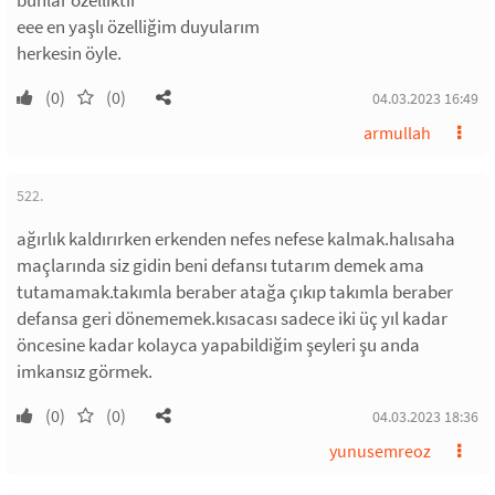
bunlar özelliktir
eee en yaşlı özelliğim duyularım
herkesin öyle.
(0)
(0)
04.03.2023 16:49
armullah
522.
ağırlık kaldırırken erkenden nefes nefese kalmak.halısaha
maçlarında siz gidin beni defansı tutarım demek ama
tutamamak.takımla beraber atağa çıkıp takımla beraber
defansa geri dönememek.kısacası sadece iki üç yıl kadar
öncesine kadar kolayca yapabildiğim şeyleri şu anda
imkansız görmek.
(0)
(0)
04.03.2023 18:36
yunusemreoz