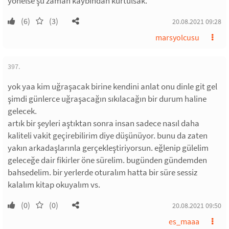
yönelse şu zaman kaybından kurtulsak.
(6)
(3)
20.08.2021 09:28
marsyolcusu
397.
yok yaa kim uğraşacak birine kendini anlat onu dinle git gel
şimdi günlerce uğraşacağın sıkılacağın bir durum haline
gelecek.
artık bir şeyleri aştıktan sonra insan sadece nasıl daha
kaliteli vakit geçirebilirim diye düşünüyor. bunu da zaten
yakın arkadaşlarınla gerçekleştiriyorsun. eğlenip gülelim
geleceğe dair fikirler öne sürelim. bugünden gündemden
bahsedelim. bir yerlerde oturalım hatta bir süre sessiz
kalalım kitap okuyalım vs.
(0)
(0)
20.08.2021 09:50
es_maaa