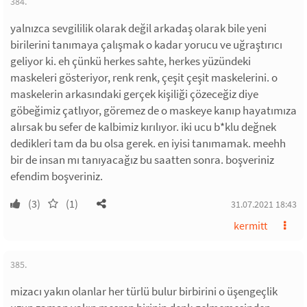
384.
yalnızca sevgililik olarak değil arkadaş olarak bile yeni
birilerini tanımaya çalışmak o kadar yorucu ve uğraştırıcı
geliyor ki. eh çünkü herkes sahte, herkes yüzündeki
maskeleri gösteriyor, renk renk, çeşit çeşit maskelerini. o
maskelerin arkasındaki gerçek kişiliği çözeceğiz diye
göbeğimiz çatlıyor, göremez de o maskeye kanıp hayatımıza
alırsak bu sefer de kalbimiz kırılıyor. iki ucu b*klu değnek
dedikleri tam da bu olsa gerek. en iyisi tanımamak. meehh
bir de insan mı tanıyacağız bu saatten sonra. boşveriniz
efendim boşveriniz.
(3)
(1)
31.07.2021 18:43
kermitt
385.
mizacı yakın olanlar her türlü bulur birbirini o üşengeçlik