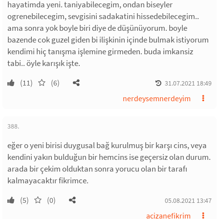
hayatimda yeni. taniyabilecegim, ondan biseyler
ogrenebilecegim, sevgisini sadakatini hissedebilecegim..
ama sonra yok boyle biri diye de düşünüyorum. boyle
bazende cok guzel giden bi ilişkinin içinde bulmak istiyorum
kendimi hiç tanışma işlemine girmeden. buda imkansiz
tabi.. öyle karışık işte.
(11)
(6)
31.07.2021 18:49
nerdeysemnerdeyim
388.
eğer o yeni birisi duygusal bağ kurulmuş bir karşı cins, veya
kendini yakın bulduğun bir hemcins ise geçersiz olan durum.
arada bir çekim olduktan sonra yorucu olan bir tarafı
kalmayacaktır fikrimce.
(5)
(0)
05.08.2021 13:47
acizanefikrim