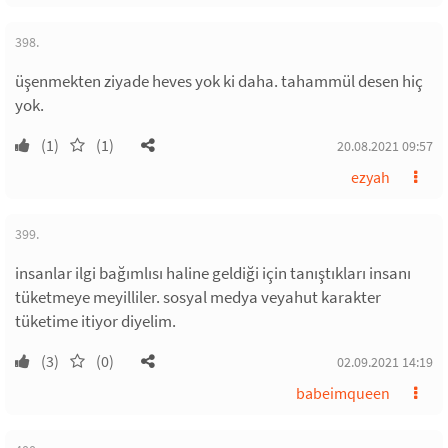
398.
üşenmekten ziyade heves yok ki daha. tahammül desen hiç
yok.
(1)
(1)
20.08.2021 09:57
ezyah
399.
insanlar ilgi bağımlısı haline geldiği için tanıştıkları insanı
tüketmeye meyilliler. sosyal medya veyahut karakter
tüketime itiyor diyelim.
(3)
(0)
02.09.2021 14:19
babeimqueen