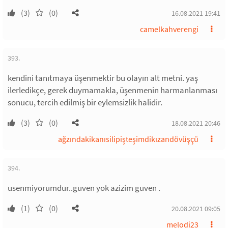
(3)
(0)
16.08.2021 19:41
camelkahverengi
393.
kendini tanıtmaya üşenmektir bu olayın alt metni. yaş
ilerledikçe, gerek duymamakla, üşenmenin harmanlanması
sonucu, tercih edilmiş bir eylemsizlik halidir.
(3)
(0)
18.08.2021 20:46
ağzındakikanısilipişteşimdikızandövüşçü
394.
usenmiyorumdur..guven yok azizim guven .
(1)
(0)
20.08.2021 09:05
melodi23