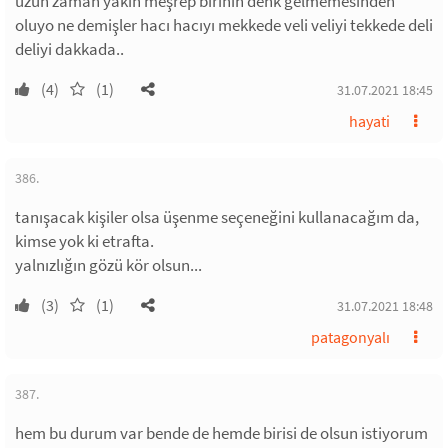
uzun zaman yakın meşrep birinin denk gelmemesinden
oluyo ne demişler hacı hacıyı mekkede veli veliyi tekkede deli
deliyi dakkada..
(4)
(1)
31.07.2021 18:45
hayati
386.
tanışacak kişiler olsa üşenme seçeneğini kullanacağım da,
kimse yok ki etrafta.
yalnızlığın gözü kör olsun...
(3)
(1)
31.07.2021 18:48
patagonyalı
387.
hem bu durum var bende de hemde birisi de olsun istiyorum