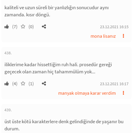
kaliteli ve uzun süreli bir yanlızlığın sonucudur aynı
zamanda. kısır döngü.
(7)
(0)
23.12.2021 16:15
mona lisanız
438.
iliklerime kadar hissettiğim ruh hali. prosedür gereği
geçecek olan zaman hiç tahammülüm yok...
(4)
(1)
23.12.2021 16:17
manyak olmaya karar verdim
439.
üst üste kötü karakterlere denk gelindiğinde de yaşanır bu
durum.