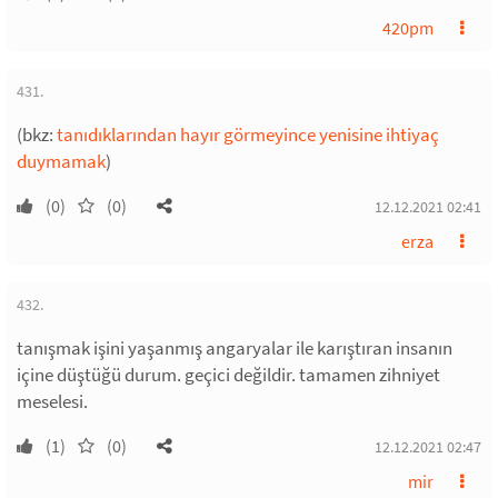
420pm
431.
(bkz:
tanıdıklarından hayır görmeyince yenisine ihtiyaç
duymamak
)
(0)
(0)
12.12.2021 02:41
erza
432.
tanışmak işini yaşanmış angaryalar ile karıştıran insanın
içine düştüğü durum. geçici değildir. tamamen zihniyet
meselesi.
(1)
(0)
12.12.2021 02:47
mir