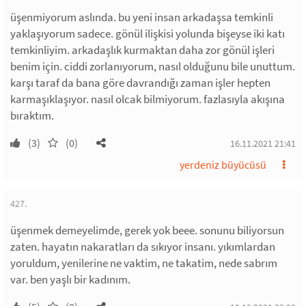
üşenmiyorum aslında. bu yeni insan arkadaşsa temkinli
yaklaşıyorum sadece. gönül ilişkisi yolunda bişeyse iki katı
temkinliyim. arkadaşlık kurmaktan daha zor gönül işleri
benim için. ciddi zorlanıyorum, nasıl olduğunu bile unuttum.
karşı taraf da bana göre davrandığı zaman işler hepten
karmaşıklaşıyor. nasıl olcak bilmiyorum. fazlasıyla akışına
bıraktım.
(3)
(0)
16.11.2021 21:41
yerdeniz büyücüsü
427.
üşenmek demeyelimde, gerek yok beee. sonunu biliyorsun
zaten. hayatın nakaratları da sıkıyor insanı. yıkımlardan
yoruldum, yenilerine ne vaktim, ne takatim, nede sabrım
var. ben yaşlı bir kadınım.