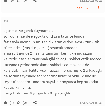
(5)
(0)
12.12.2021 02:29
banu3733
428.
üşenmek ve gerek duymamak.
son dönemlerde en çok takındığım tavır ve bundan
fazlasıyla memnunum. tanıdıklarım yetiyo. aynı vıttırıvızık
süreçlerle uğraş dur , kim uğraşacak amaaan.
ama şu 3 günde 2 insanla tanıştım. kesinlikle muazzam
kalitede insanlar. tanışmak gibi de değil sohbet ettik sadece.
tanışmak yerine bodoslama sohbete dalmak hele de
karşıdaki insan kaliteliyse muazzam bi şeymiş. o 2 arkadaşla
da sözlük sayesinde sohbet etme fırsatım oldu. ikisine de
teşekkür ederim. umarım hayatınız boyunca hep bu kadar
kaliteli kalırsınız.
mis gibi durum. 0 yorgunluk 0 üşengeçlik.
(1)
(0)
12.12.2021 02:33