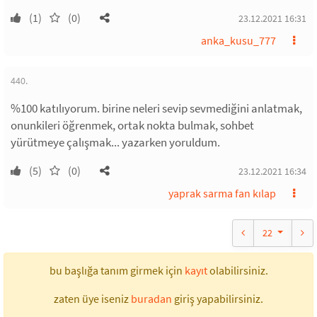
(1)
(0)
23.12.2021 16:31
anka_kusu_777
440.
%100 katılıyorum. birine neleri sevip sevmediğini anlatmak,
onunkileri öğrenmek, ortak nokta bulmak, sohbet
yürütmeye çalışmak... yazarken yoruldum.
(5)
(0)
23.12.2021 16:34
yaprak sarma fan kılap
22
bu başlığa tanım girmek için
kayıt
olabilirsiniz.
zaten üye iseniz
buradan
giriş yapabilirsiniz.