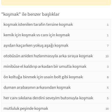
"koşmak" ile benzer başlıklar
koşmak istenilen tarafın tersine koşmak
1
kemik için koşmak vs canı için koşmak
1
ayıdan kaçarken yokuş aşağı koşmak
7
otobüsün aniden hızlanmasıyla arka sıraya koşmak
10
minibüse el kaldırıp arkadan bir umutla koşmak
3
ön koltuğa binmek için usain bolt gibi koşmak
8
duman arabasının arkasından koşmak
5
her canı sıkılana derdini seveyim butonuyla koşmak
5
mutluluk peşinde koşmak
16