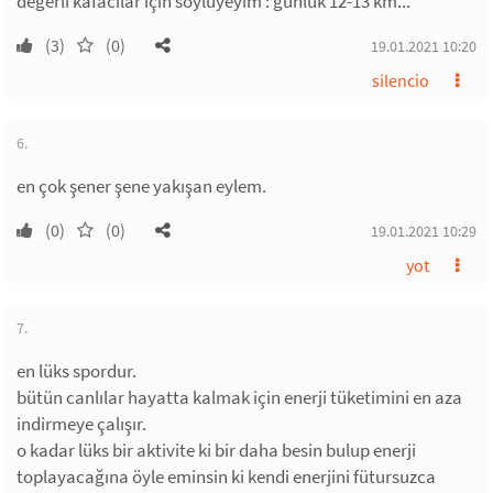
değerli kafacılar için söylüyeyim : günlük 12-13 km...
(3)
(0)
19.01.2021 10:20
silencio
6.
en çok şener şene yakışan eylem.
(0)
(0)
19.01.2021 10:29
yot
7.
en lüks spordur.
bütün canlılar hayatta kalmak için enerji tüketimini en aza
indirmeye çalışır.
o kadar lüks bir aktivite ki bir daha besin bulup enerji
toplayacağına öyle eminsin ki kendi enerjini fütursuzca