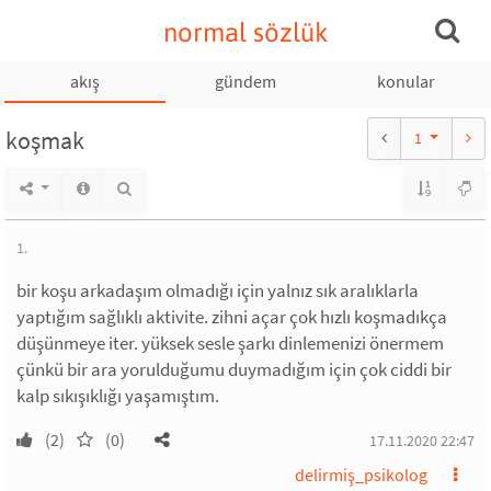
normal sözlük
akış
gündem
konular
koşmak
1
1.
bir koşu arkadaşım olmadığı için yalnız sık aralıklarla
yaptığım sağlıklı aktivite. zihni açar çok hızlı koşmadıkça
düşünmeye iter. yüksek sesle şarkı dinlemenizi önermem
çünkü bir ara yorulduğumu duymadığım için çok ciddi bir
kalp sıkışıklığı yaşamıştım.
(2)
(0)
17.11.2020 22:47
delirmiş_psikolog