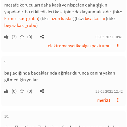
mesafe korucuları daha kaslı ve nispeten daha şişkin
yapıdadır. bu etkiledikleri kas tipine de dayanmaktadır. (bkz:
kırmızı kas grubu
) (bkz:
uzun kaslar
)(bkz:
kısa kaslar
)(bkz:
beyaz kas grubu
)
(2)
(0)
03.05.2021 10:41
elektromanyetikdalgaspektrumu
9.
başladığında bacaklarında ağrılar durunca canını yakan
gitmediğin yollar
(0)
(0)
29.05.2021 12:42
meri21
10.