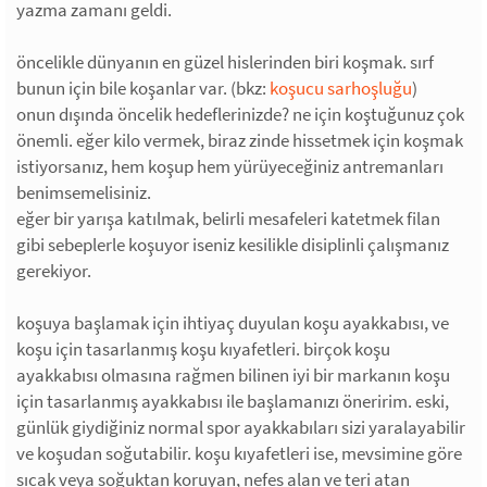
yazma zamanı geldi.
öncelikle dünyanın en güzel hislerinden biri koşmak. sırf
bunun için bile koşanlar var. (bkz:
koşucu sarhoşluğu
)
onun dışında öncelik hedeflerinizde? ne için koştuğunuz çok
önemli. eğer kilo vermek, biraz zinde hissetmek için koşmak
istiyorsanız, hem koşup hem yürüyeceğiniz antremanları
benimsemelisiniz.
eğer bir yarışa katılmak, belirli mesafeleri katetmek filan
gibi sebeplerle koşuyor iseniz kesilikle disiplinli çalışmanız
gerekiyor.
koşuya başlamak için ihtiyaç duyulan koşu ayakkabısı, ve
koşu için tasarlanmış koşu kıyafetleri. birçok koşu
ayakkabısı olmasına rağmen bilinen iyi bir markanın koşu
için tasarlanmış ayakkabısı ile başlamanızı öneririm. eski,
günlük giydiğiniz normal spor ayakkabıları sizi yaralayabilir
ve koşudan soğutabilir. koşu kıyafetleri ise, mevsimine göre
sıcak veya soğuktan koruyan, nefes alan ve teri atan