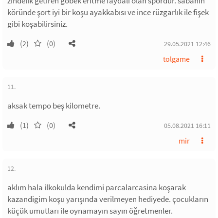
zindelik getiren göbek eritme faydalı olan spordur. sabahın
köründe şort iyi bir koşu ayakkabısı ve ince rüzgarlık ile fişek
gibi koşabilirsiniz.
(2)
(0)
29.05.2021 12:46
tolgame
11.
aksak tempo beş kilometre.
(1)
(0)
05.08.2021 16:11
mir
12.
aklım hala ilkokulda kendimi parcalarcasina koşarak
kazandigim koşu yarışında verilmeyen hediyede. çocukların
küçük umutları ile oynamayın sayın öğretmenler.