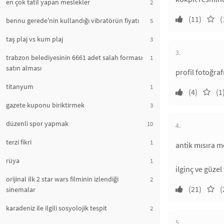
en çok tatil yapan meslekler
2
(11)
(
bennu gerede'nin kullandığı vibratörün fiyatı
5
taş plaj vs kum plaj
3
3.
trabzon belediyesinin 6661 adet salah forması
1
satın alması
profil fotoğraf
titanyum
1
(4)
(1
gazete kuponu biriktirmek
3
düzenli spor yapmak
10
4.
terzi fikri
1
antik mısıra me
rüya
1
ilginç ve güzel
orijinal ilk 2 star wars filminin izlendiği
2
(21)
(
sinemalar
karadeniz ile ilgili sosyolojik tespit
2
5.