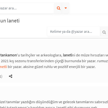
n laneti
utankamon
'u tarihçiler ve arkeologlara,
laneti
ni de müze hırsızları 
 2021 kış sezonu transferlerinden çiçeği burnunda bir yazar. rumu
netli
bir yazar. aksine güzel ruhlu ve pozitif enerjili bir yazar.
1)
güzel tanımlar yazdığını düşündüğüm ve gelecek tanımlarını sabırsızl
eki tutankamon'a bayıldım ayrıca. lanetli gibi durmuyor pek.