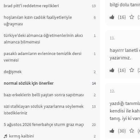
bilgi dolu tan
brad pitt'i reddetme replikleri
13
(16)
(
hoşlanılan kızın cadılık faaliyetleriyle
6
uğraşması
türkiye'deki almanca öğretmenlerinin akıcı
1
11.
almanca bilmemesi
hayırrr lanetl
pasaklı adamların evlenince temizlik dersi
1
yazarımız.
vermesi
(16)
(
değişmek
2
normal sözlük için öneriler
14
12.
bazı erkeklerin belli yaştan sonra sapıtması
2
yazdığı tanımla
sizi stalklayan sözlük yazarlarına söylemek
13
kendisi ile ka
istedikleriniz
tanış. iyi ki var
5 ağustos 2026 fenerbahçe sturm graz maçı
20
(30)
(
kırmış kalbini
2