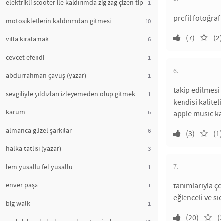
elektrikli scooter ile kaldırımda zig zag çizen tip
1
profil fotoğra
motosikletlerin kaldırımdan gitmesi
10
(7)
(2
villa kiralamak
6
cevcet efendi
1
6.
abdurrahman çavuş (yazar)
1
takip edilmesi
sevgiliyle yıldızları izleyemeden ölüp gitmek
1
kendisi kaliteli
karum
6
apple music ka
almanca güzel şarkılar
6
(3)
(1
halka tatlısı (yazar)
3
7.
lem yusallu fel yusallu
1
enver paşa
tanımlarıyla çe
1
eğlenceli ve sı
big walk
1
(20)
(