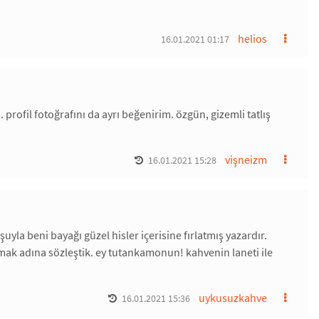
helios
16.01.2021 01:17
rofil fotoğrafını da ayrı beğenirim. özgün, gizemli tatlış
vişneizm
16.01.2021 15:28
uyla beni bayağı güzel hisler içerisine fırlatmış yazardır.
rmak adına sözleştik. ey tutankamonun! kahvenin laneti ile
uykusuzkahve
16.01.2021 15:36