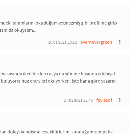
emdeki tanımlarını okuduğum yetmezmiş gibi profiline girip
zsın da okuyalım...
evernevergreen
16.01.2021 20:32
at masasında iken birden rusya da şömine başında edebiyat
zi buluyorsunuz entryleri okuyorken. işte bana göre yazarın
feylesof
17.01.2021 22:48
tkıdan dolayı kendisine teşekkürlerimi sunduğum sempatik