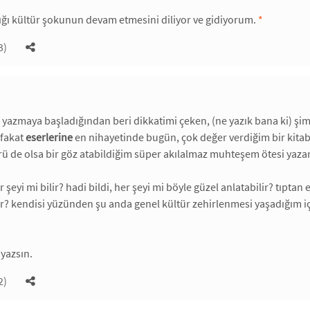
ığı kültür şokunun devam etmesini diliyor ve gidiyorum.
*
3)
zmaya başladığından beri dikkatimi çeken, (ne yazık bana ki) şimdi
fakat
eserlerine
en nihayetinde bugün, çok değer verdiğim bir kita
ü de olsa bir göz atabildiğim süper akılalmaz muhteşem ötesi yazar
r şeyi mi bilir? hadi bildi, her şeyi mi böyle güzel anlatabilir? tıptan
dir? kendisi yüzünden şu anda genel kültür zehirlenmesi yaşadığım 
 yazsın.
2)