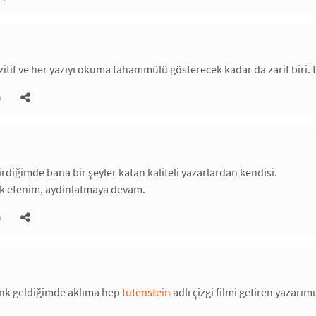
itif ve her yazıyı okuma tahammülü gösterecek kadar da zarif biri. t
)
irdiğimde bana bir şeyler katan kaliteli yazarlardan kendisi.
lık efenim, aydinlatmaya devam.
)
enk geldiğimde aklıma hep
tutenstein
adlı çizgi filmi getiren yazarım