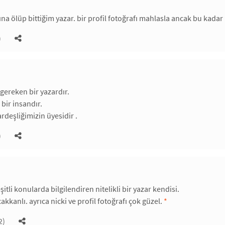
fına ölüp bittiğim yazar. bir profil fotoğrafı mahlasla ancak bu kada
)
 gereken bir yazardır.
 bir insandır.
rdeşliğimizin üyesidir .
)
şitli konularda bilgilendiren nitelikli bir yazar kendisi.
cakkanlı. ayrıca nicki ve profil fotoğrafı çok güzel.
*
2)