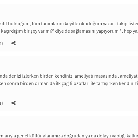
itif bulduğum, tüm tanımlarını keyifle okuduğum yazar . takip list
kaçırdığım bir şey var mı?' diye de sağlamasını yapıyorum *, hep ya
4)
nda denizi izlerken birden kendinizi ameliyatı masasında , ameliy
en sonra birden orman da ilk çağ filozofları ile tartışırken kendini
1)
ımlarıyla genel kültür alanımıza doğrudan ya da dolaylı yaptığı ka