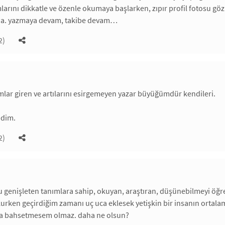
mlarını dikkatle ve özenle okumaya başlarken, zıpır profil fotosu 
da. yazmaya devam, takibe devam…
2)
ımlar giren ve artılarını esirgemeyen yazar büyüğümdür kendileri.
ndim.
2)
 genişleten tanımlara sahip, okuyan, araştıran, düşünebilmeyi öğren
kurken geçirdiğim zamanı uç uca eklesek yetişkin bir insanın ortal
a bahsetmesem olmaz. daha ne olsun?