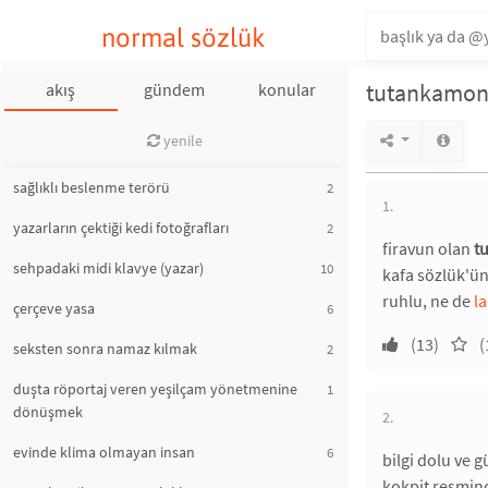
normal sözlük
tutankamonu
akış
gündem
konular
yenile
sağlıklı beslenme terörü
2
1.
yazarların çektiği kedi fotoğrafları
2
firavun olan
t
sehpadaki midi klavye (yazar)
10
kafa sözlük'ün
ruhlu, ne de
la
çerçeve yasa
6
(13)
(
seksten sonra namaz kılmak
2
duşta röportaj veren yeşilçam yönetmenine
1
dönüşmek
2.
evinde klima olmayan insan
6
bilgi dolu ve 
kokpit resmind