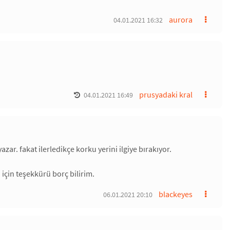
aurora
04.01.2021 16:32
prusyadaki kral
04.01.2021 16:49
ar. fakat ilerledikçe korku yerini ilgiye bırakıyor.
i için teşekkürü borç bilirim.
blackeyes
06.01.2021 20:10