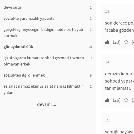
deve sütü
1
13.
sözlükte yaramazlık yapanlar
1
son derece poz
gerçekleşmeyeceğini bildiğin halde bir hayali
1
'acaba gözden 
kurmak
(20)
(
günaydın sözlük
10
içkisi sigarası kumarı sohbeti gezmesi tozması
9
14.
olmayan erkek
denizin kenarı
sözlükten ilgi dilenmek
9
sohbeti yapark
es salat namaz ekimus salat namaz kılmaktır
2
tanımlaması.
yalanı
(26)
(
devamı ...
15.
yaptığı paylaş