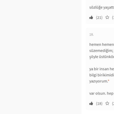
sözlüğe yaşatt
(21)
(
18.
hemen hemen ya
süzemediğim; 
şöyle üstünkör
ya bir insan he
bilgi birikimi
yazıyorum.
*
var olsun. hep
(18)
(