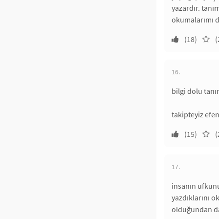
yazardır. tanı
okumalarımı 
(18)
(
16.
bilgi dolu tan
takipteyiz efe
(15)
(
17.
insanın ufkunu
yazdıklarını o
olduğundan d