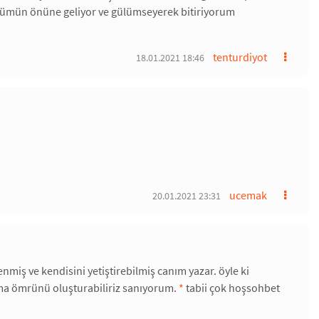
gözümün önüne geliyor ve gülümseyerek bitiriyorum
tenturdiyot
18.01.2021 18:46
ucemak
20.01.2021 23:31
miş ve kendisini yetiştirebilmiş canım yazar. öyle ki
ama ömrünü oluşturabiliriz sanıyorum.
*
tabii çok hoşsohbet