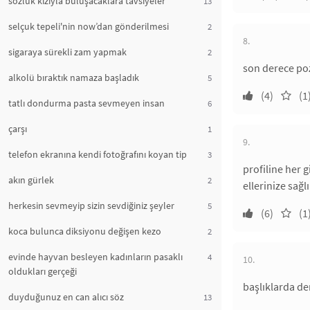
sözlük kızıyla buluşacaklara tavsiyeler
13
selçuk tepeli'nin now’dan gönderilmesi
2
8.
sigaraya sürekli zam yapmak
2
son derece poz
alkolü bıraktık namaza başladık
5
(4)
(1
tatlı dondurma pasta sevmeyen insan
6
çarşı
1
9.
telefon ekranına kendi fotoğrafını koyan tip
3
profiline her g
akın gürlek
2
ellerinize sağ
herkesin sevmeyip sizin sevdiğiniz şeyler
5
(6)
(1
koca bulunca diksiyonu değişen kezo
2
evinde hayvan besleyen kadınların pasaklı
4
10.
oldukları gerçeği
başlıklarda d
duyduğunuz en can alıcı söz
13