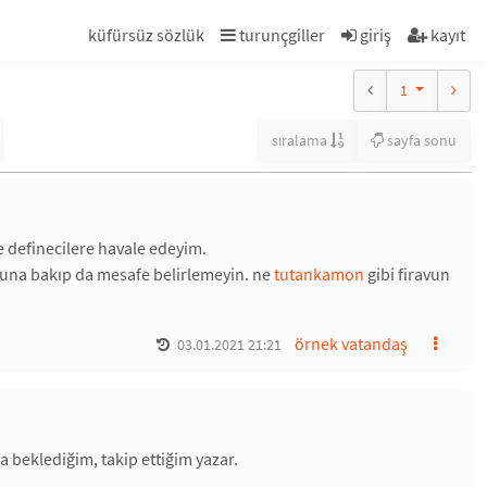
küfürsüz sözlük
turunçgiller
giriş
kayıt
1
sıralama
sayfa sonu
ve definecilere havale edeyim.
zuna bakıp da mesafe belirlemeyin. ne
tutankamon
gibi firavun
örnek vatandaş
03.01.2021 21:21
a beklediğim, takip ettiğim yazar.