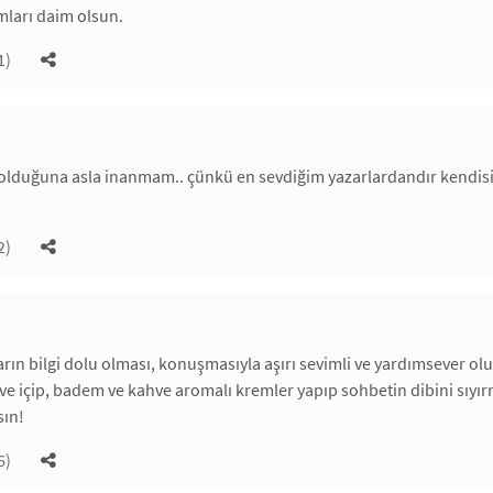
ımları daim olsun.
1)
i olduğuna asla inanmam.. çünkü en sevdiğim yazarlardandır kendisi. p
2)
rın bilgi dolu olması, konuşmasıyla aşırı sevimli ve yardımsever oluş
hve içip, badem ve kahve aromalı kremler yapıp sohbetin dibini sıyı
sın!
6)