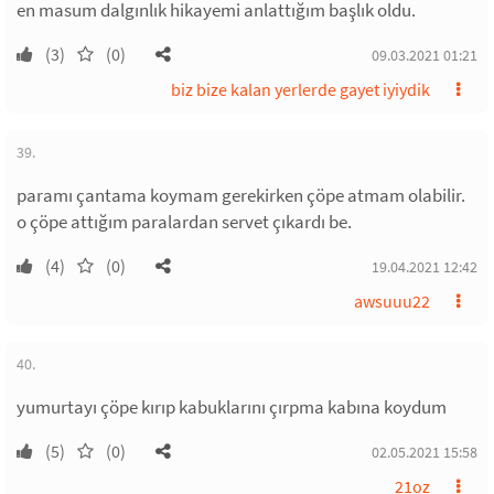
en masum dalgınlık hikayemi anlattığım başlık oldu.
(3)
(0)
09.03.2021 01:21
biz bize kalan yerlerde gayet iyiydik
39.
paramı çantama koymam gerekirken çöpe atmam olabilir.
o çöpe attığım paralardan servet çıkardı be.
(4)
(0)
19.04.2021 12:42
awsuuu22
40.
yumurtayı çöpe kırıp kabuklarını çırpma kabına koydum
(5)
(0)
02.05.2021 15:58
21oz