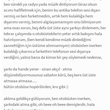
ben sürekli ya radyo yada müzik dinliyorum biraz olsun
acımı hafifletmek için, benim bu antika telefon sesi dışarı
vermiş ve ben farketmedim, artık hem kulaklığa hem
dışarımı vermiş, benmi algılayamamışım onu bilmiyorum
ama esas sorun, beş defa üst üste aynı şarkıyı dinlemem, her
tekrar çalışımda o otobüstekilerin yeter artık bakışını hala
hatırlıyorum, (ben kendi kendime müzik dinlediğimi
zannettiğim için üstüme alınmamışım) otobüsten inerken
kulaklığı çıkarınca farkettim telefonun sesi dışarıya
verdiğini, yalnız bana da kimse bir şey söylemedi nedense,
şarkı da hande yener - sinan akçıl - atma
düşünebiliyormusunuz sabahın körü, beş kere üst üste
atmaaa atmaaa.....
bütün otobüse hopörlörden, kro gibi :)
aklıma geldikçe gülüyorum, ben otobüsten inerken,
şarkıdaki atma gibi, oh beee oh beee demişlerdir, hala