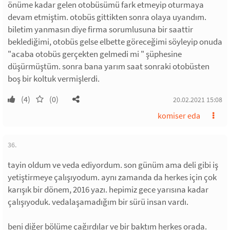
önüme kadar gelen otobüsümü fark etmeyip oturmaya
devam etmiştim. otobüs gittikten sonra olaya uyandım.
biletim yanmasın diye firma sorumlusuna bir saattir
beklediğimi, otobüs gelse elbette göreceğimi söyleyip onuda
"acaba otobüs gerçekten gelmedi mi " şüphesine
düşürmüştüm. sonra bana yarım saat sonraki otobüsten
boş bir koltuk vermişlerdi.
(4)
(0)
20.02.2021 15:08
komiser eda
36.
tayin oldum ve veda ediyordum. son günüm ama deli gibi iş
yetiştirmeye çalışıyodum. aynı zamanda da herkes için çok
karışık bir dönem, 2016 yazı. hepimiz gece yarısına kadar
çalışıyoduk. vedalaşamadığım bir sürü insan vardı.
beni diğer bölüme çağırdılar ve bir baktım herkes orada.