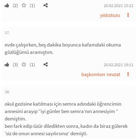
(2)
(1)
20.02.2021 15:12
yıldıztozu
37.
evde çalışırken, beş dakika boyunca kafamdaki okuma
gözlüğümü aramıştım.
(3)
(1)
20.02.2021 19:11
başkomiser nevzat
38.
okul gezisine katılması için semra adındaki öğrencimin
annesini arayıp “iyi günler ben semra’nın annesiyim ”
demiştim.
ben fark edip özür diledikten sonra, kadın da biraz gülerek
‘siz de onun annesi sayılırsınız’ demişti.