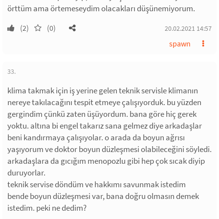
örttüm ama örtemeseydim olacakları düşünemiyorum.
(2)
(0)
20.02.2021 14:57
spawn
33.
klima takmak için iş yerine gelen teknik servisle klimanın
nereye takılacağını tespit etmeye çalışıyorduk. bu yüzden
gergindim çünkü zaten üşüyordum. bana göre hiç gerek
yoktu. altına bi engel takarız sana gelmez diye arkadaşlar
beni kandırmaya çalışıyolar. o arada da boyun ağrısı
yaşıyorum ve doktor boyun düzleşmesi olabileceğini söyledi.
arkadaşlara da gıcığım menopozlu gibi hep çok sıcak diyip
duruyorlar.
teknik servise döndüm ve hakkımı savunmak istedim
bende boyun düzleşmesi var, bana doğru olmasın demek
istedim. peki ne dedim?