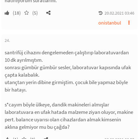
hatırlıyorum suratlarını.
(18)
(5)
20.02.2021 03:46
onistanbul
24.
santrifüj cihazını dengelemeden çalıştırıp laboratuvardan
10 dk ayrılmıştım.
sonrası gümbür gümbür sesler, laboratuvar kapısında ufak
çapta kalabalık.
utançtan yerin dibine girmiştim. çocuk bile yapmaz böyle
bir hatayı.
s*cayım böyle ülkeye, dandik makineleri almışlar
laboratuvara en ufak hatada malzeme ziyan oluyor, makine
pert. balance uyarısı olan cihazlardan almak kimsenin
aklına gelmiyor mu bu çağda?