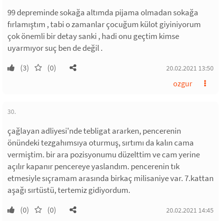
99 depreminde sokağa altımda pijama olmadan sokağa
fırlamıştım , tabi o zamanlar çocuğum külot giyiniyorum
çok önemli bir detay sanki , hadi onu geçtim kimse
uyarmıyor suç ben de değil .
(3)
(0)
20.02.2021 13:50
ozgur
30.
çağlayan adliyesi'nde tebligat ararken, pencerenin
önündeki tezgahımsıya oturmuş, sırtımı da kalın cama
vermiştim. bir ara pozisyonumu düzelttim ve cam yerine
açılır kapanır pencereye yaslandım. pencerenin tık
etmesiyle sıçramam arasında birkaç milisaniye var. 7.kattan
aşağı sırtüstü, tertemiz gidiyordum.
(0)
(0)
20.02.2021 14:45