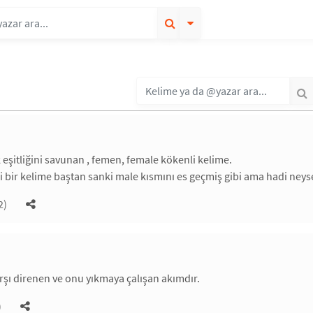
k eşitliğini savunan , femen, female kökenli kelime.
 bir kelime baştan sanki male kısmını es geçmiş gibi ama hadi neyse 
2)
rşı direnen ve onu yıkmaya çalışan akımdır.
)