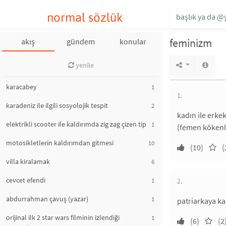
normal sözlük
feminizm
akış
gündem
konular
yenile
karacabey
1
1.
karadeniz ile ilgili sosyolojik tespit
2
kadın ile erke
elektrikli scooter ile kaldırımda zig zag çizen tip
1
(femen kökenli
motosikletlerin kaldırımdan gitmesi
10
(10)
(
villa kiralamak
6
cevcet efendi
1
2.
abdurrahman çavuş (yazar)
1
patriarkaya ka
orijinal ilk 2 star wars filminin izlendiği
1
(6)
(2