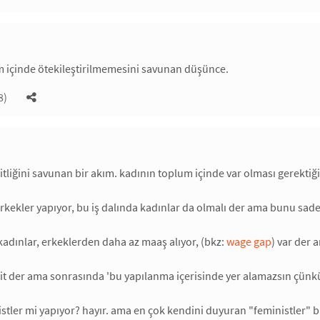
m içinde ötekileştirilmemesini savunan düşünce.
8)
itliğini savunan bir akım. kadının toplum içinde var olması gerektiği
rkekler yapıyor, bu iş dalında kadınlar da olmalı der ama bunu sadece
 kadınlar, erkeklerden daha az maaş alıyor, (bkz:
wage gap
) var der 
it der ama sonrasında 'bu yapılanma içerisinde yer alamazsın çünkü
tler mi yapıyor? hayır. ama en çok kendini duyuran "feministler" bu