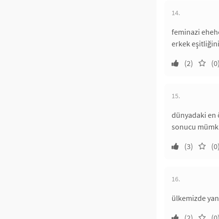
14.
feminazi eheheh
erkek eşitliği
(2)
(0
15.
dünyadaki en ö
sonucu mümkün
(3)
(0
16.
ülkemizde yanl
(2)
(0