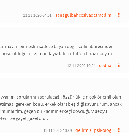
sanagulbahcesivadetmedim
12.11.2020 04:01
ştırmayan bir neslin sadece bayan değil kadın ibaresinden
konusu olduğu bir zamandayız tabi ki. lütfen biraz okuyun
sedna
12.11.2020 10:24
yvan mı sorularının sorulacağı, özgürlük için çok önemli olan
latılması gereken konu. erkek olarak eşitliği savunurum. ancak
 muhalifim. geçen bir kadının erkeği dövdüğü videoyu
lenirse gayet güzel olur.
delirmiş_psikolog
12.11.2020 10:39