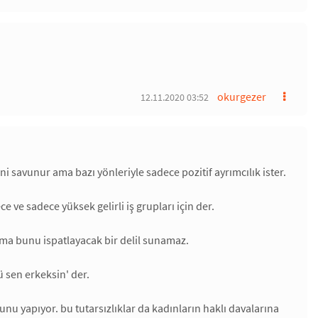
okurgezer
12.11.2020 03:52
ni savunur ama bazı yönleriyle sadece pozitif ayrımcılık ister.
 ve sadece yüksek gelirli iş grupları için der.
ama bunu ispatlayacak bir delil sunamaz.
 sen erkeksin' der.
nu yapıyor. bu tutarsızlıklar da kadınların haklı davalarına