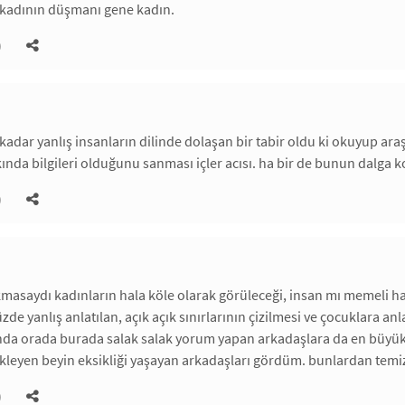
 kadının düşmanı gene kadın.
)
dar yanlış insanların dilinde dolaşan bir tabir oldu ki okuyup ara
nda bilgileri olduğunu sanması içler acısı. ha bir de bunun dalga 
)
kmasaydı kadınların hala köle olarak görüleceği, insan mı memeli ha
e yanlış anlatılan, açık açık sınırlarının çizilmesi ve çocuklara an
ında orada burada salak salak yorum yapan arkadaşlara da en büyük
kleyen beyin eksikliği yaşayan arkadaşları gördüm. bunlardan temiz
)