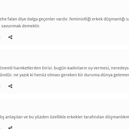
e falan diye dalga geçenler vardır. feministliği erkek düşmanlığı sana
ni savunmak demektir.
)
nemli hareketlerden birisi. bugün kadınların oy vermesi, neredeyse
dür. ne yazık ki henüz olması gereken bir duruma dünya gelememiş
)
ış anlaşılan ve bu yüzden özellikle erkekler tarafından düşmanlıkmı
)