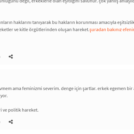
ünlüğünü değil, erkeklerle olan eşitliğini savunur. çok yanlış anlaş
nların haklarını tanıyarak bu hakların korunması amacıyla eşitsizlik
ketler ve kitle örgütlerinden oluşan hareket.
şuradan bakınız efen
)
evmem ama feminizmi severim. denge için şartlar. erkek egemen bir a
ıyor.
ri ve politik hareket.
)