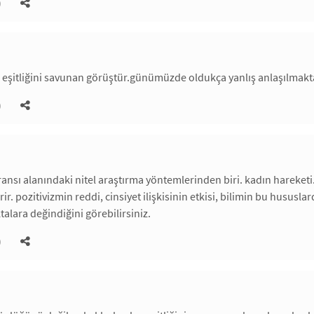
)
 eşitliğini savunan görüştür.günümüzde oldukça yanlış anlaşılmakt
)
nsı alanındaki nitel araştırma yöntemlerinden biri. kadın hareket
rir. pozitivizmin reddi, cinsiyet ilişkisinin etkisi, bilimin bu hususl
ktalara değindiğini görebilirsiniz.
)