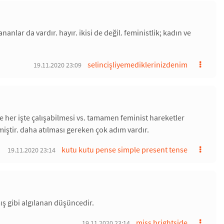
nlar da vardır. hayır. ikisi de değil. feministlik; kadın ve
selincişliyemediklerinizdenim
19.11.2020 23:09
 her işte çalışabilmesi vs. tamamen feminist hareketler
tir. daha atılması gereken çok adım vardır.
kutu kutu pense simple present tense
19.11.2020 23:14
ş gibi algılanan düşüncedir.
miss brightside
19.11.2020 23:14