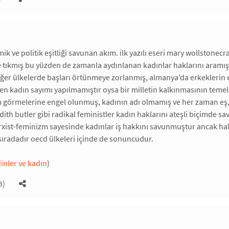
k ve politik eşitliği savunan akım. ilk yazılı eseri mary wollstonecraft
e tıkmış bu yüzden de zamanla aydınlanan kadınlar haklarını aramışl
iğer ülkelerde başları örtünmeye zorlanmış, almanya’da erkeklerin 
ken kadın sayımı yapılmamıştır oysa bir milletin kalkınmasının teme
im görmelerine engel olunmuş, kadının adı olmamış ve her zaman eş, 
dith butler gibi radikal feministler kadın haklarını ateşli biçimde 
rxist-feminizm sayesinde kadınlar iş hakkını savunmuştur ancak hal
ıradadır oecd ülkeleri içinde de sonuncudur.
dinler ve kadın
)
3)