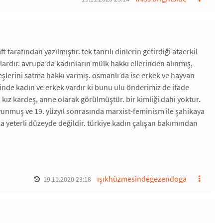
 tarafından yazılmıştır. tek tanrılı dinlerin getirdiği ataerkil
ardır. avrupa’da kadınların mülk hakkı ellerinden alınmış,
eşlerini satma hakkı varmış. osmanlı’da ise erkek ve hayvan
linde kadın ve erkek vardır ki bunu ulu önderimiz de ifade
kız kardeş, anne olarak görülmüştür. bir kimliği dahi yoktur.
savunmuş ve 19. yüzyıl sonrasında marxist-feminism ile şahikaya
a yeterli düzeyde değildir. türkiye kadın çalışan bakımından
ışıkhüzmesindegezendoga
19.11.2020 23:18