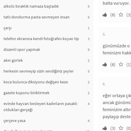
balta vuruyor.
alkolü bıraktık namaza başladık
5
(8)
(3
tatlı dondurma pasta sevmeyen insan
6
çarşı
1
5.
telefon ekranına kendi fotoğrafını koyan tip
3
günümüzde o ka
düzenli spor yapmak
9
feminizm hakkı
akın gürlek
2
(8)
(1
herkesin sevmeyip sizin sevdiğiniz şeyler
5
koca bulunca diksiyonu değişen kezo
2
6.
gazete kuponu biriktirmek
2
eğer ortaya çı
ancak günümüzd
evinde hayvan besleyen kadınların pasaklı
4
feminizim alt
oldukları gerçeği
paylaşıp deste
çerçeve yasa
4
(3)
(0