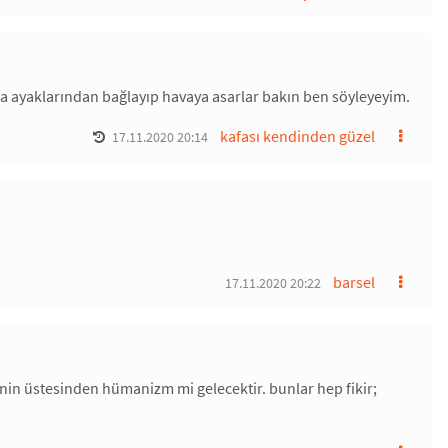
sa ayaklarından bağlayıp havaya asarlar bakın ben söyleyeyim.
kafası kendinden güzel
17.11.2020 20:14
barsel
17.11.2020 20:22
nin üstesinden hümanizm mi gelecektir. bunlar hep fikir;