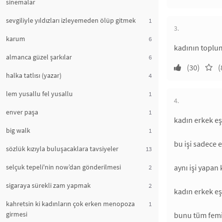
sinemalar
sevgiliyle yıldızları izleyemeden ölüp gitmek
1
3.
karum
6
kadının toplu
almanca güzel şarkılar
6
(30)
(
halka tatlısı (yazar)
4
lem yusallu fel yusallu
1
4.
enver paşa
1
kadın erkek eş
big walk
1
bu işi sadece e
sözlük kızıyla buluşacaklara tavsiyeler
13
selçuk tepeli'nin now’dan gönderilmesi
aynı işi yapan
2
sigaraya sürekli zam yapmak
2
kadın erkek eş
kahretsin ki kadınların çok erken menopoza
1
girmesi
bunu tüm femis