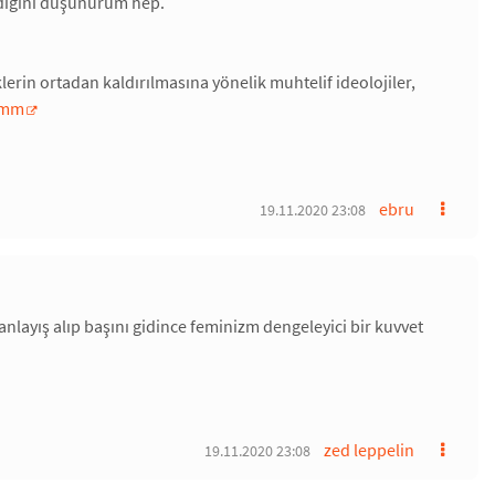
ıldığını düşünürüm hep.
lerin ortadan kaldırılmasına yönelik muhtelif ideolojiler,
imm
ebru
19.11.2020 23:08
nlayış alıp başını gidince feminizm dengeleyici bir kuvvet
zed leppelin
19.11.2020 23:08