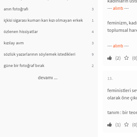
kadınların üst
---
alıntı
---
anın fotoğrafı
3
içkisi sigarası kumarı karı kızı olmayan erkek
1
feminizm, kadı
toplumsal hare
özlenen hissiyatlar
4
kızılay avm
3
---
alıntı
---
sözlük yazarlarının söylemek istedikleri
9
(2)
(0
güne bir fotoğraf bırak
2
devamı ...
13.
feministleri s
olarak öne çık
tanım : bir teo
(1)
(0