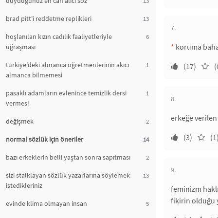
duyduğunuz en can alıcı söz
13
brad pitt'i reddetme replikleri
13
7.
hoşlanılan kızın cadılık faaliyetleriyle
6
*
koruma bahane
uğraşması
türkiye'deki almanca öğretmenlerinin akıcı
1
(17)
(
almanca bilmemesi
pasaklı adamların evlenince temizlik dersi
1
8.
vermesi
erkeğe verilen
değişmek
2
(3)
(1
normal sözlük için öneriler
14
bazı erkeklerin belli yaştan sonra sapıtması
2
9.
sizi stalklayan sözlük yazarlarına söylemek
13
istedikleriniz
feminizm haklı
fikirin olduğu
evinde klima olmayan insan
5