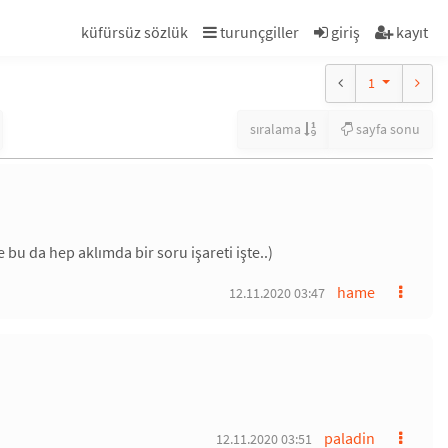
küfürsüz sözlük
turunçgiller
giriş
kayıt
1
sıralama
sayfa sonu
bu da hep aklımda bir soru işareti işte..)
hame
12.11.2020 03:47
paladin
12.11.2020 03:51