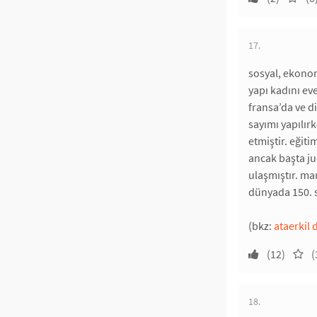
17.
sosyal, ekonomi
yapı kadını ev
fransa’da ve d
sayımı yapılır
etmiştir. eğit
ancak başta ju
ulaşmıştır. ma
dünyada 150. s
(bkz:
ataerkil 
(12)
(
18.