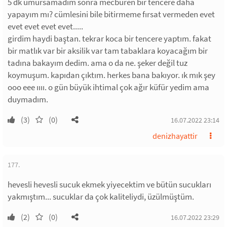
5 dk umursamadım sonra mecburen bir tencere daha
yapayım mı? cümlesini bile bitirmeme fırsat vermeden evet
evet evet evet evet.....
girdim haydi baştan. tekrar koca bir tencere yaptım. fakat
bir matlık var bir aksilik var tam tabaklara koyacağım bir
tadına bakayım dedim. ama o da ne. şeker değil tuz
koymuşum. kapıdan çıktım. herkes bana bakıyor. ık mık şey
ooo eee ıııı. o gün büyük ihtimal çok ağır küfür yedim ama
duymadım.
(3)
(0)
16.07.2022 23:14
denizhayattir
177.
hevesli hevesli sucuk ekmek yiyecektim ve bütün sucukları
yakmıştım... sucuklar da çok kaliteliydi, üzülmüştüm.
(2)
(0)
16.07.2022 23:29