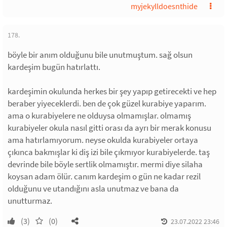
myjekylldoesnthide
178.
böyle bir anım olduğunu bile unutmuştum. sağ olsun
kardeşim bugün hatırlattı.
kardeşimin okulunda herkes bir şey yapıp getirecekti ve hep
beraber yiyeceklerdi. ben de çok güzel kurabiye yaparım.
ama o kurabiyelere ne olduysa olmamışlar. olmamış
kurabiyeler okula nasıl gitti orası da ayrı bir merak konusu
ama hatırlamıyorum. neyse okulda kurabiyeler ortaya
çıkınca bakmışlar ki diş izi bile çıkmıyor kurabiyelerde. taş
devrinde bile böyle sertlik olmamıştır. mermi diye silaha
koysan adam ölür. canım kardeşim o gün ne kadar rezil
olduğunu ve utandığını asla unutmaz ve bana da
unutturmaz.
(3)
(0)
23.07.2022 23:46