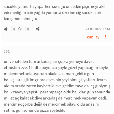
sucuklu yumurta yaparken sucuğu önceden pişirmeyi akıl
edemediğim için yağda yumurta üzerine çiğ sucuklu bir
karışımım olmuştu.
(3)
(0)
24.03.2022 17:14
kubilay
166.
üniversiteden tüm arkadaşları çupra yemeye davet
etmiştim eve. 1 hafta boyunca şöyle güzel yapacağım söyle
mükemmel anlatıyorum okulda. zaman geldi o gün
balıkçılara gittim çupra ebesinin şeyi olmuş fiyatları. levrek
aldım orada zaten kaybettik. eve geldim tava da leş gibiymiş
balık tavaya yapıştı. paramparça oldu balıklar. gün sonunda
millet aç kalacak diye arkadaş da mercimek yapayım dedi.
mercimek çorba değil de mercimek pilavı oldu anasını
satim. gün sonunda pizza söyledik.