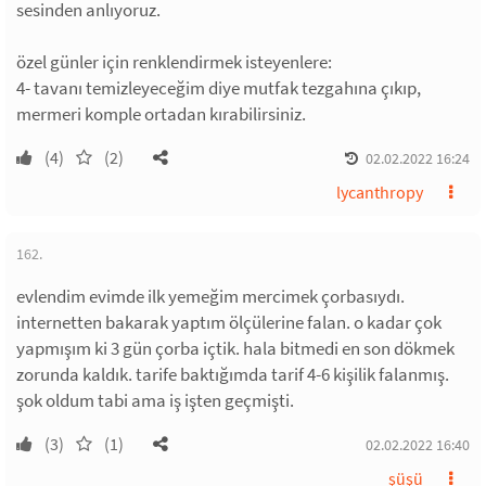
sesinden anlıyoruz.
özel günler için renklendirmek isteyenlere:
4- tavanı temizleyeceğim diye mutfak tezgahına çıkıp,
mermeri komple ortadan kırabilirsiniz.
(4)
(2)
02.02.2022 16:24
lycanthropy
162.
evlendim evimde ilk yemeğim mercimek çorbasıydı.
internetten bakarak yaptım ölçülerine falan. o kadar çok
yapmışım ki 3 gün çorba içtik. hala bitmedi en son dökmek
zorunda kaldık. tarife baktığımda tarif 4-6 kişilik falanmış.
şok oldum tabi ama iş işten geçmişti.
(3)
(1)
02.02.2022 16:40
şüşü