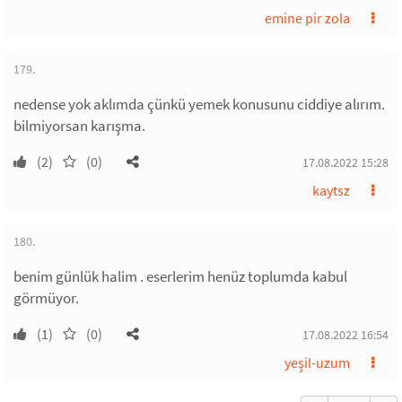
emine pir zola
179.
nedense yok aklımda çünkü yemek konusunu ciddiye alırım.
bilmiyorsan karışma.
(2)
(0)
17.08.2022 15:28
kaytsz
180.
benim günlük halim . eserlerim henüz toplumda kabul
görmüyor.
(1)
(0)
17.08.2022 16:54
yeşil-uzum