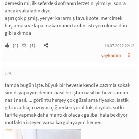
demesin mi, ilk seferdeki sofranın lezzetini yirmi yıl sonra
ancak yakaladın diye.
aşırı çok pişmiş, yer yer kararmış tavuk sote, mercimek
haşlaması ve lapa makarnanın tarifini isteyen olursa dün
gibi aklımda.
(4)
(1)
16.07.2022 22:12
yaykadını
174.
tamda bugün işte. büyük bir hevesle kendi elcazımla sokak
simidi yapayım dedim. nasıl bir iştah nasıl bir heves aman
nasıl nasıl..... görüntü herşey çok güzel ama fiyasko. lastik
gibi uzadıkça uzuyor. çiğnerken yorulduk, doyduk. sütlü
tarifle yapmak daha mantıklı olacak galiba. hala bekliyor
mutfakta isteyen varsa kargolayayım hemen.