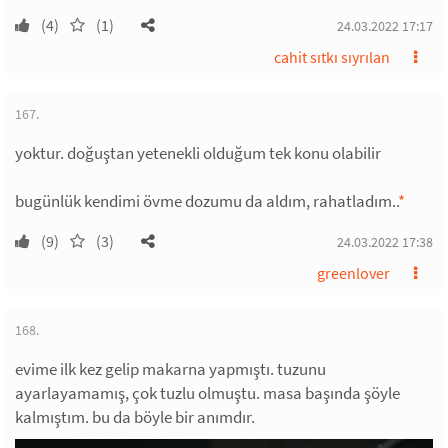
(4)
(1)
24.03.2022 17:17
cahit sıtkı sıyrılan
167.
yoktur. doğuştan yetenekli olduğum tek konu olabilir
bugünlük kendimi övme dozumu da aldım, rahatladım..
*
(9)
(3)
24.03.2022 17:38
greenlover
168.
evime ilk kez gelip makarna yapmıştı. tuzunu
ayarlayamamış, çok tuzlu olmuştu. masa başında şöyle
kalmıştım. bu da böyle bir anımdır.