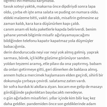
öğrenci evi menüsü karşınızda.
tavuk soteyi yaktık, makarna önce dipdiriydi sonra lapa
oldu, çorba eh işte ama salata ve puding on numara oldu.
eldeki malzeme bitti, vakit daraldı, misafirin gelmesine az
zaman kaldı, kara kara düşünürken kapı çaldı.
canım anam eli kolu paketlerle kapıda beliriverdi. benim
şahane yemek bilgimle misafir ağırlayamayacağımı
bildiğinden telefonu kapatır kapatmaz yola düşmüşler
babacığımla.
derin dondurucuda neyi var neyi yok almış gelmiş. yaprak
sarması, börek, içli köfte gözüme görünüyor sandım.
yoldan teyzemi aramış, etle pilavı da ona yaptırmış. babam
da onları getirmeye gitti, geri dönerken de baklava almış.
annem hızlıca mercimek haşlamasını elden geçirdi, sihirli bir
dokunuşla çorbaya çevirdi. salatamız zaten vardı.
bir sofra kurduk ki akıllara ziyan. kocam eve gelip de masayı
gördüğünde şaşkınlıktan bayılacaktı neredeyse.
o gün ağırladım misafirleri. yıllar içinde kim bilir kaç kez
daha geldiler. pandemiden önce son geldiklerinde adam