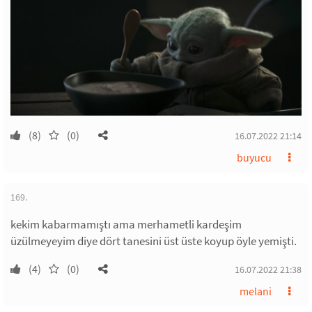
(8)
(0)
16.07.2022 21:14
buyucu
169.
kekim kabarmamıştı ama merhametli kardeşim
üzülmeyeyim diye dört tanesini üst üste koyup öyle yemişti.
(4)
(0)
16.07.2022 21:38
melani