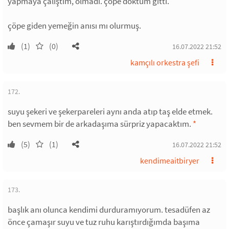
yapmaya çalıştım, olmadı. çöpe döktüm gitti.
çöpe giden yemeğin anısı mı olurmuş.
(1)
(0)
16.07.2022 21:52
kamçılı orkestra şefi
172.
suyu şekeri ve şekerpareleri aynı anda atıp taş elde etmek.
ben sevmem bir de arkadaşıma sürpriz yapacaktım.
*
(5)
(1)
16.07.2022 21:52
kendimeaitbiryer
173.
başlık anı olunca kendimi durduramıyorum. tesadüfen az
önce çamaşır suyu ve tuz ruhu karıştırdığımda başıma