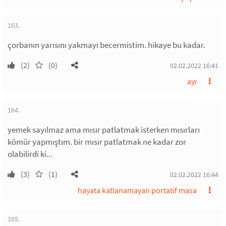
163.
çorbanın yarısını yakmayı becermistim. hikaye bu kadar.
(2)
(0)
02.02.2022 16:41
ayı
164.
yemek sayılmaz ama mısır patlatmak isterken mısırları
kömür yapmıştım. bir mısır patlatmak ne kadar zor
olabilirdi ki...
(3)
(1)
02.02.2022 16:44
hayata katlanamayan portatif masa
165.