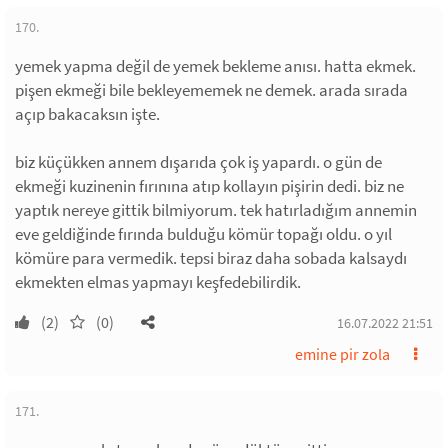
170.
yemek yapma değil de yemek bekleme anısı. hatta ekmek.
pişen ekmeği bile bekleyememek ne demek. arada sırada
açıp bakacaksın işte.
biz küçükken annem dışarıda çok iş yapardı. o gün de
ekmeği kuzinenin fırınına atıp kollayın pişirin dedi. biz ne
yaptık nereye gittik bilmiyorum. tek hatırladığım annemin
eve geldiğinde fırında bulduğu kömür topağı oldu. o yıl
kömüre para vermedik. tepsi biraz daha sobada kalsaydı
ekmekten elmas yapmayı keşfedebilirdik.
(2)
(0)
16.07.2022 21:51
emine pir zola
171.