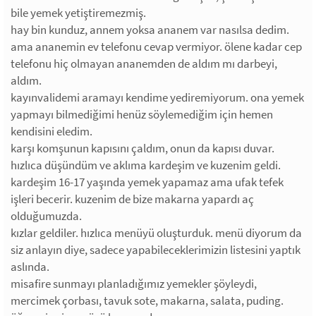
bile yemek yetiştiremezmiş.
hay bin kunduz, annem yoksa ananem var nasılsa dedim.
ama ananemin ev telefonu cevap vermiyor. ölene kadar cep
telefonu hiç olmayan ananemden de aldım mı darbeyi,
aldım.
kayınvalidemi aramayı kendime yediremiyorum. ona yemek
yapmayı bilmediğimi henüz söylemediğim için hemen
kendisini eledim.
karşı komşunun kapısını çaldım, onun da kapısı duvar.
hızlıca düşündüm ve aklıma kardeşim ve kuzenim geldi.
kardeşim 16-17 yaşında yemek yapamaz ama ufak tefek
işleri becerir. kuzenim de bize makarna yapardı aç
olduğumuzda.
kızlar geldiler. hızlıca menüyü oluşturduk. menü diyorum da
siz anlayın diye, sadece yapabileceklerimizin listesini yaptık
aslında.
misafire sunmayı planladığımız yemekler şöyleydi,
mercimek çorbası, tavuk sote, makarna, salata, puding.