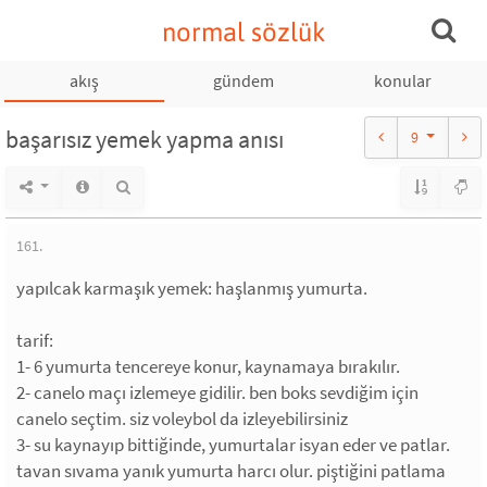
normal sözlük
akış
gündem
konular
başarısız yemek yapma anısı
9
161.
yapılcak karmaşık yemek: haşlanmış yumurta.
tarif:
1- 6 yumurta tencereye konur, kaynamaya bırakılır.
2- canelo maçı izlemeye gidilir. ben boks sevdiğim için
canelo seçtim. siz voleybol da izleyebilirsiniz
3- su kaynayıp bittiğinde, yumurtalar isyan eder ve patlar.
tavan sıvama yanık yumurta harcı olur. piştiğini patlama