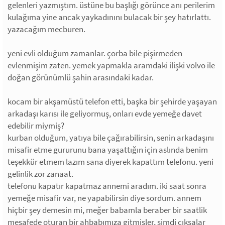
gelenleri yazmıştım. üstüne bu başlığı görünce anı perilerim
kulağıma yine ancak yaykadınını bulacak bir şey hatırlattı.
yazacağım mecburen.
yeni evli olduğum zamanlar. çorba bile pişirmeden
evlenmişim zaten. yemek yapmakla aramdaki ilişki volvo ile
doğan görünümlü şahin arasındaki kadar.
kocam bir akşamüstü telefon etti, başka bir şehirde yaşayan
arkadaşı karısı ile geliyormuş, onları evde yemeğe davet
edebilir miymiş?
kurban olduğum, yatıya bile çağırabilirsin, senin arkadaşını
misafir etme gururunu bana yaşattığın için aslında benim
teşekkür etmem lazım sana diyerek kapattım telefonu. yeni
gelinlik zor zanaat.
telefonu kapatır kapatmaz annemi aradım. iki saat sonra
yemeğe misafir var, ne yapabilirsin diye sordum. annem
hiçbir şey demesin mi, meğer babamla beraber bir saatlik
mesafede oturan bir ahbabımıza gitmişler, şimdi çıksalar