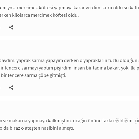
em yok. mercimek köftesi yapmaya karar verdim. kuru oldu su kattım,
erken kilolarca mercimek köftesi oldu.
)
ndaydım. yaprak sarma yapayım derken o yaprakların tuzlu olduğunu
 tencere sarmayı yaptım pişirdim. insan bir tadına bakar. yok illa 
bir tencere sarma çöpe gitmişti.
)
 ve makarna yapmaya kalkmıştım. ocağın önüne fazla eğildiğim içi
 da biraz o ateşten nasibini almıştı.