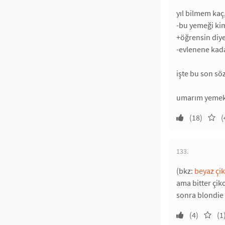
yıl bilmem kaç
-bu yemeği kim
+öğrensin diye
-evlenene kada
işte bu son s
umarım yemek 
(18)
(
133.
(bkz:
beyaz çik
ama bitter çiko
sonra blondie 
(4)
(1