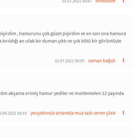
ofnebilim
01.07.2021 00:47
 pişirdim , hamurunu çok güzel pişirdim ve en son sıra hamura
 kırıldığı an ufak bir duman çıktı ve çok kötü bir görüntüyle
saman kağıdı
01.07.2021 00:55
iştim akşama erimiş hamur yediler ve muhtemelen 12 yaşında
yerçekimsiz ortamda muz tadı veren çilek
2.09.2021 09:19