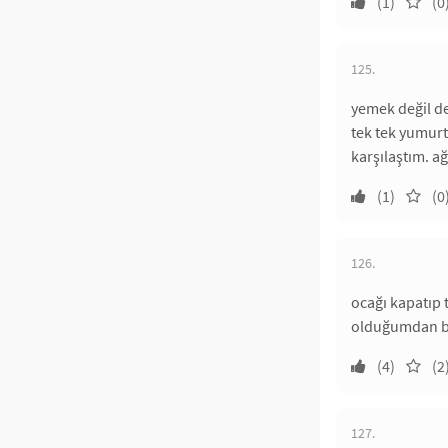
(1)
(0
125.
yemek değil de
tek tek yumurt
karşılaştım. a
(1)
(0
126.
ocağı kapatıp
olduğumdan bi
(4)
(2
127.