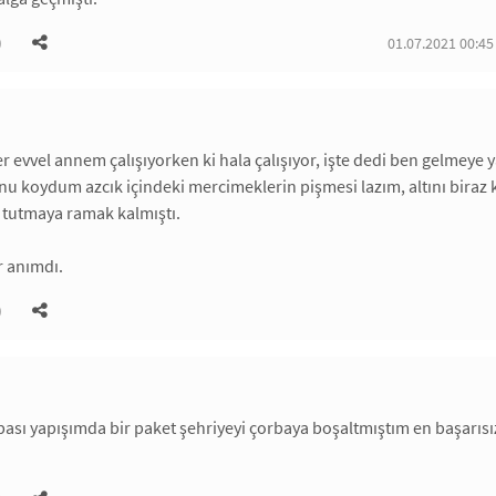
)
01.07.2021 00:45
 evvel annem çalışıyorken ki hala çalışıyor, işte dedi ben gelmeye y
nu koydum azcık içindeki mercimeklerin pişmesi lazım, altını biraz k
 tutmaya ramak kalmıştı.
r anımdı.
)
rbası yapışımda bir paket şehriyeyi çorbaya boşaltmıştım en başarıs