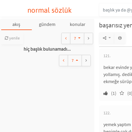
normal sözlük
başarısız y
akış
gündem
konular
yenile
7
hiç başlık bulunamadı...
121.
7
bekar evinde y
yollamış. dedi
ekmeğe sürüp y
(1)
(0
122.
yemek yaptım 
benimle çok da