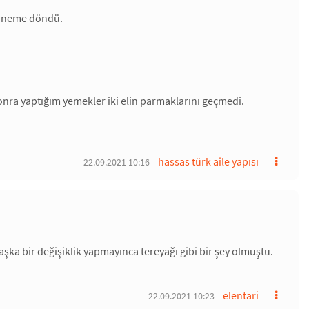
.anneme döndü.
ra yaptığım yemekler iki elin parmaklarını geçmedi.
hassas türk aile yapısı
22.09.2021 10:16
p başka bir değişiklik yapmayınca tereyağı gibi bir şey olmuştu.
elentari
22.09.2021 10:23