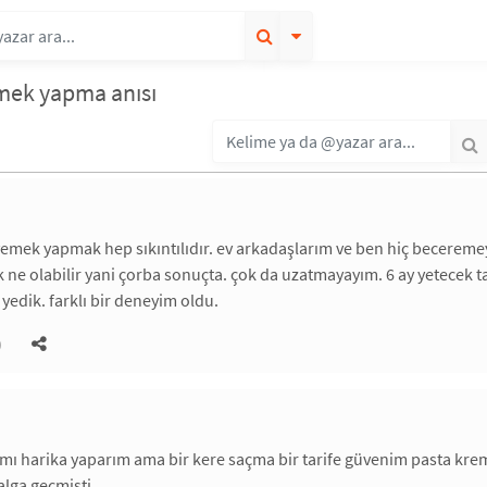
emek yapma anısı
emek yapmak hep sıkıntılıdır. ev arkadaşlarım ve ben hiç becereme
k ne olabilir yani çorba sonuçta. çok da uzatmayayım. 6 ay yetecek
edik. farklı bir deneyim oldu.
)
mı harika yaparım ama bir kere saçma bir tarife güvenim pasta kre
lga geçmişti.