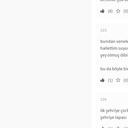
(8)
(0
123.
bundan seneler
hallettim suyu
şey olmuş dibi
bu da böyle bi
(1)
(0
124.
ilk şehriye ço
şehriye lapası