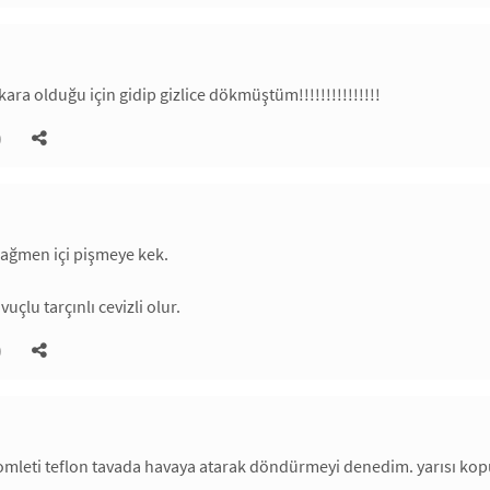
ara olduğu için gidip gizlice dökmüştüm!!!!!!!!!!!!!!!
)
ağmen içi pişmeye kek.
uçlu tarçınlı cevizli olur.
)
omleti teflon tavada havaya atarak döndürmeyi denedim. yarısı kop