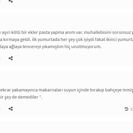
)
 aşırı kötü bir ekler pasta yapma anım var. muhallebisini sorunsuz
a kırmaya geldi. ilk yumurtada her şey çok iyiydi fakat ikinci yumurta
ğlaya ağlaya tencereyi yıkamıştım hiç unutmuyorum.
)
 tekrar yakamayınca makarnaları suyun içinde bırakıp bahçeye inm
r şey de demediler
*
.
)
2