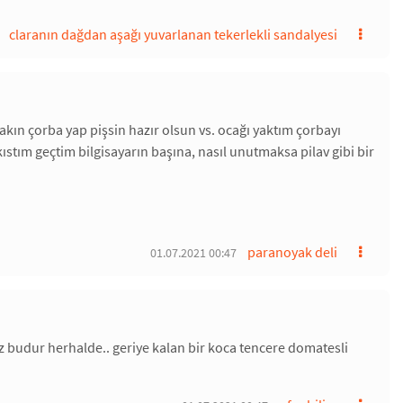
claranın dağdan aşağı yuvarlanan tekerlekli sandalyesi
akın çorba yap pişsin hazır olsun vs. ocağı yaktım çorbayı
ıstım geçtim bilgisayarın başına, nasıl unutmaksa pilav gibi bir
paranoyak deli
01.07.2021 00:47
ız budur herhalde.. geriye kalan bir koca tencere domatesli