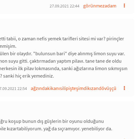
görünmezadam
27.09.2021 22:44
 tabii, o zaman nefis yemek tarifleri sitesi mi var? pirinçler
emmişim.
ülen bir olaydır. "bulunsun bari" diye alınmış limon suyu var.
imon suyu gitti. çaktırmadan yaptım pilavı. tane tane de oldu
erkesin ilk pilav lokmasında, sanki ağızlarına limon sıkmışsın
a? sanki hiç erik yemediniz.
ağzındakikanısilipişteşimdikızandövüşçü
7.09.2021 22:54
 doğru koşup bunun dış güşlerin bir oyunu olduğunu
e kızartabiliyorum. yağ da sıçramıyor. yenebiliyor da.