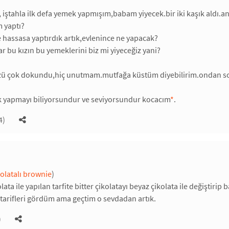
, iştahla ilk defa yemek yapmışım,babam yiyecek.bir iki kaşık aldı
 yaptı?
 hassasa yaptırdık artık,evlenince ne yapacak?
r bu kızın bu yemeklerini biz mi yiyeceğiz yani?
özü çok dokundu,hiç unutmam.mutfağa küstüm diyebilirim.ondan son
yapmayı biliyorsundur ve seviyorsundur kocacım
*
.
4)
olatalı brownie
)
lata ile yapılan tarfite bitter çikolatayı beyaz çikolata ile değiştiri
tarifleri gördüm ama geçtim o sevdadan artık.
)