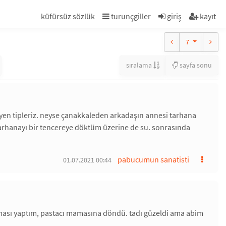
küfürsüz sözlük
turunçgiller
giriş
kayıt
7
sıralama
sayfa sonu
yen tipleriz. neyse çanakkaleden arkadaşın annesi tarhana
 tarhanayı bir tencereye döktüm üzerine de su. sonrasında
pabucumun sanatisti
01.07.2021 00:44
ması yaptım, pastacı mamasına döndü. tadı güzeldi ama abim