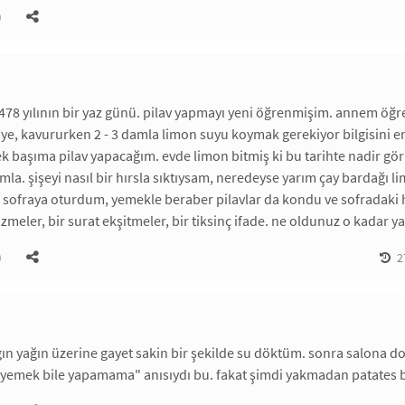
)
478 yılının bir yaz günü. pilav yapmayı yeni öğrenmişim. annem öğretti
iye, kavururken 2 - 3 damla limon suyu koymak gerekiyor bilgisini 
tek başıma pilav yapacağım. evde limon bitmiş ki bu tarihte nadir gör
mla. şişeyi nasıl bir hırsla sıktıysam, neredeyse yarım çay bardağı l
 sofraya oturdum, yemekle beraber pilavlar da kondu ve sofradaki h
üzmeler, bir surat ekşitmeler, bir tiksinç ifade. ne oldunuz o kadar y
)
2
zgın yağın üzerine gayet sakin bir şekilde su döktüm. sonra salona
yemek bile yapamama" anısıydı bu. fakat şimdi yakmadan patates bil