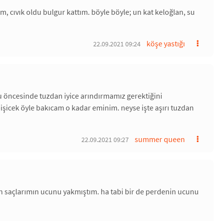
 cıvık oldu bulgur kattım. böyle böyle; un kat keloğlan, su
köşe yastığı
22.09.2021 09:24
 öncesinde tuzdan iyice arındırmamız gerektiğini
pişicek öyle bakıcam o kadar eminim. neyse işte aşırı tuzdan
summer queen
22.09.2021 09:27
n saçlarımın ucunu yakmıştım. ha tabi bir de perdenin ucunu