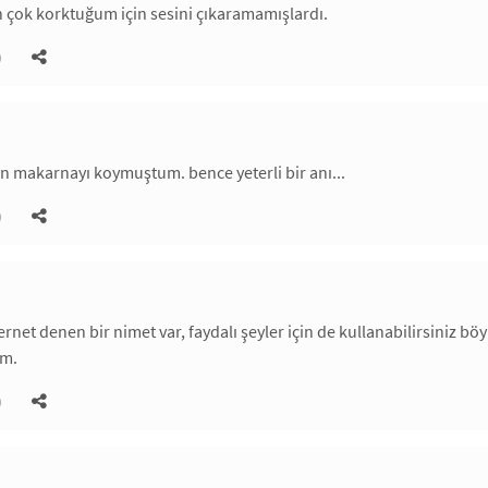
n çok korktuğum için sesini çıkaramamışlardı.
)
 makarnayı koymuştum. bence yeterli bir anı...
)
ernet denen bir nimet var, faydalı şeyler için de kullanabilirsiniz b
im.
)