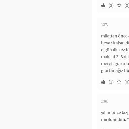
(3)
(0
137.
milattan önce 
beyaz kalsın d
o gün ilk kez 
maksat 2- 3 da
meret. gururla
gibi bir ağız b
(1)
(0
138.
yıllar önce kı
mırıldandım. "