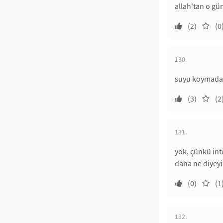
allah'tan o gü
(2)
(0
130.
suyu koymadan
(3)
(2
131.
yok, çünkü int
daha ne diyey
(0)
(1
132.