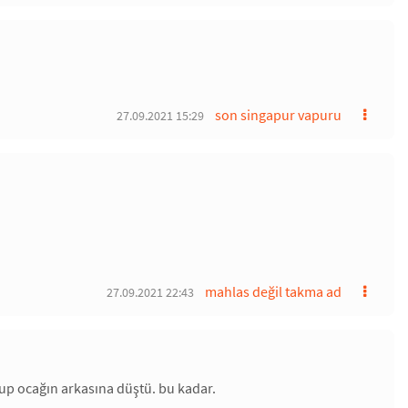
son singapur vapuru
27.09.2021 15:29
mahlas değil takma ad
27.09.2021 22:43
up ocağın arkasına düştü. bu kadar.