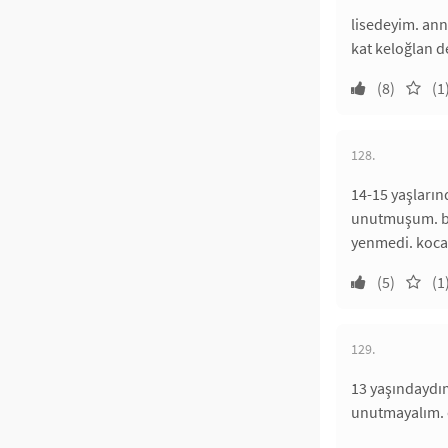
lisedeyim. ann
kat keloğlan d
(8)
(1
128.
14-15 yaşları
unutmuşum. bir
yenmedi. koca 
(5)
(1
129.
13 yaşındaydım
unutmayalım. o