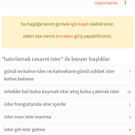
importante
bu başlığa tanım girmek için
kayıt
olabilirsiniz.
zaten üye iseniz
buradan
giriş yapabilirsiniz.
"hatırlamak cesaret ister" ile benzer başlıklar
gönül ne kahve ister ne kahvehane gönül sohbet ister
7
kahve bahane
erkekler bal bulsa kaymak ister ateş bulsa çakmak ister
16
ister frengistanda ister içerde
1
ister inan ister inanma
3
ister gel ister gelme
4