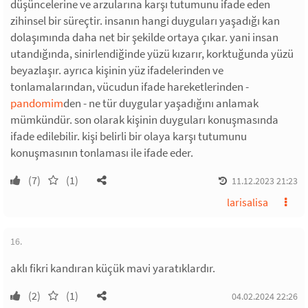
düşüncelerine ve arzularına karşı tutumunu ifade eden
zihinsel bir süreçtir. insanın hangi duyguları yaşadığı kan
dolaşımında daha net bir şekilde ortaya çıkar. yani insan
utandığında, sinirlendiğinde yüzü kızarır, korktuğunda yüzü
beyazlaşır. ayrıca kişinin yüz ifadelerinden ve
tonlamalarından, vücudun ifade hareketlerinden -
pandomim
den - ne tür duygular yaşadığını anlamak
mümkündür. son olarak kişinin duyguları konuşmasında
ifade edilebilir. kişi belirli bir olaya karşı tutumunu
konuşmasının tonlaması ile ifade eder.
(7)
(1)
11.12.2023 21:23
larisalisa
16.
aklı fikri kandıran küçük mavi yaratıklardır.
(2)
(1)
04.02.2024 22:26