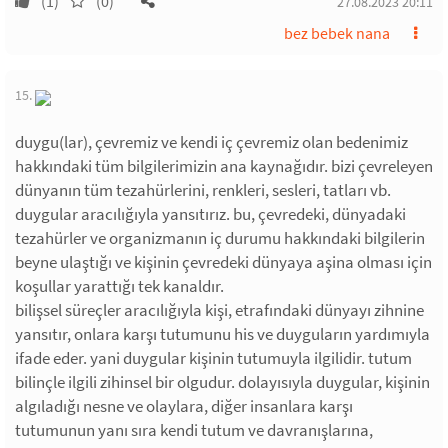
(1)
(0)
27.08.2023 20:11
bez bebek nana
15.
duygu(lar), çevremiz ve kendi iç çevremiz olan bedenimiz
hakkındaki tüm bilgilerimizin ana kaynağıdır. bizi çevreleyen
dünyanın tüm tezahürlerini, renkleri, sesleri, tatları vb.
duygular aracılığıyla yansıtırız. bu, çevredeki, dünyadaki
tezahürler ve organizmanın iç durumu hakkındaki bilgilerin
beyne ulaştığı ve kişinin çevredeki dünyaya aşina olması için
koşullar yarattığı tek kanaldır.
bilişsel süreçler aracılığıyla kişi, etrafındaki dünyayı zihnine
yansıtır, onlara karşı tutumunu his ve duyguların yardımıyla
ifade eder. yani duygular kişinin tutumuyla ilgilidir. tutum
bilinçle ilgili zihinsel bir olgudur. dolayısıyla duygular, kişinin
algıladığı nesne ve olaylara, diğer insanlara karşı
tutumunun yanı sıra kendi tutum ve davranışlarına,