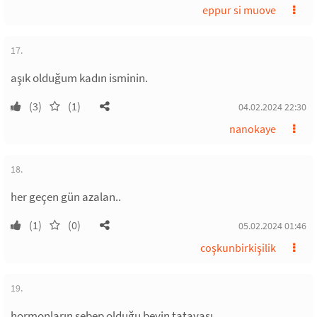
eppur si muove
17.
aşık olduğum kadın isminin.
(3)
(1)
04.02.2024 22:30
nanokaye
18.
her geçen gün azalan..
(1)
(0)
05.02.2024 01:46
coşkunbirkişilik
19.
hormonların sebep olduğu beyin tatavası.