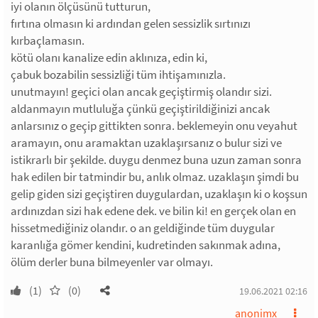
iyi olanın ölçüsünü tutturun,
fırtına olmasın ki ardından gelen sessizlik sırtınızı
kırbaçlamasın.
kötü olanı kanalize edin aklınıza, edin ki,
çabuk bozabilin sessizliği tüm ihtişamınızla.
unutmayın! geçici olan ancak geçiştirmiş olandır sizi.
aldanmayın mutluluğa çünkü geçiştirildiğinizi ancak
anlarsınız o geçip gittikten sonra. beklemeyin onu veyahut
aramayın, onu aramaktan uzaklaşırsanız o bulur sizi ve
istikrarlı bir şekilde. duygu denmez buna uzun zaman sonra
hak edilen bir tatmindir bu, anlık olmaz. uzaklaşın şimdi bu
gelip giden sizi geçiştiren duygulardan, uzaklaşın ki o koşsun
ardınızdan sizi hak edene dek. ve bilin ki! en gerçek olan en
hissetmediğiniz olandır. o an geldiğinde tüm duygular
karanlığa gömer kendini, kudretinden sakınmak adına,
ölüm derler buna bilmeyenler var olmayı.
(1)
(0)
19.06.2021 02:16
anonimx