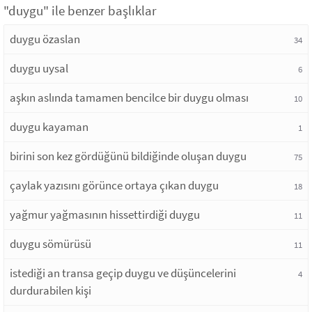
"duygu" ile benzer başlıklar
duygu özaslan
34
duygu uysal
6
aşkın aslında tamamen bencilce bir duygu olması
10
duygu kayaman
1
birini son kez gördüğünü bildiğinde oluşan duygu
75
çaylak yazısını görünce ortaya çıkan duygu
18
yağmur yağmasının hissettirdiği duygu
11
duygu sömürüsü
11
istediği an transa geçip duygu ve düşüncelerini
4
durdurabilen kişi