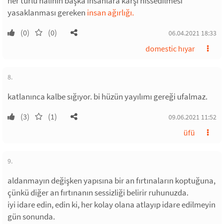
her türlü halinin başka insanlara karşı hissedilmesi
yasaklanması gereken
insan ağırlığı.
(0)
(0)
06.04.2021 18:33
domestic hıyar
8.
katlanınca kalbe sığıyor. bi hüzün yayılımı gereği ufalmaz.
(3)
(1)
09.06.2021 11:52
üfü
9.
aldanmayın değişken yapısına bir an fırtınaların koptuğuna,
çünkü diğer an fırtınanın sessizliği belirir ruhunuzda.
iyi idare edin, edin ki, her kolay olana atlayıp idare edilmeyin
gün sonunda.