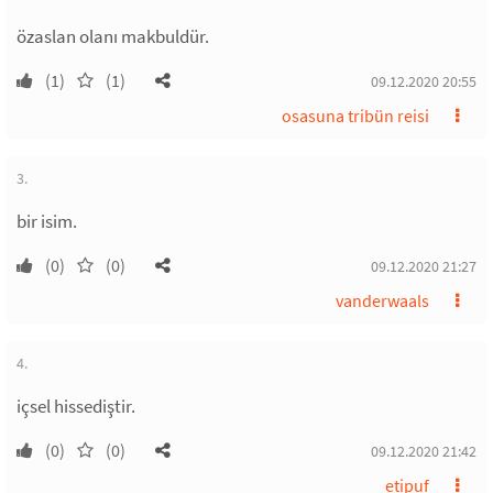
özaslan olanı makbuldür.
(1)
(1)
09.12.2020 20:55
osasuna tribün reisi
3.
bir isim.
(0)
(0)
09.12.2020 21:27
vanderwaals
4.
içsel hissediştir.
(0)
(0)
09.12.2020 21:42
etipuf