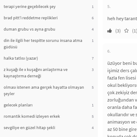
terapi yerine geçebilecek şey
5.
1
brad pitt'i reddetme replikleri
6
heh hey taran
duman grubu vs ayna grubu
4
(3)
(1
din ile ilgili her tespitte sorunu insana atma
1
güdüsü
6.
halka tatlısı (yazar)
7
üzüyor beni bu
z kuşağı ile x kuşağını anlaştırma ve
3
işimiz ders ça
kaynaştırma derneği
fazla fen lises
okul bekliyors
olması istenen ama gerçek hayatta olmayan
5
çok zekiyiz de
şeyler
zorluğundan vu
gelecek planları
1
oranla daha fa
okullarıdır ve
romantik komedi izleyen erkek
5
animasyon ve ç
sevgiliye en güzel hitap şekli
4
az 50 bine gir
konuda çok do