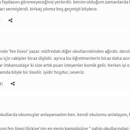
k faydasını göremeyeceğiniz yerlerdir. benim olduğum zamanlarda bi
arı vermişlerdi. birkaç yılımız boş geçmişti böylece.
)
ünde 'fen lisesi' yazar. müfredatı diğer okullarınkinden ağırdır. ders
u için rakipler biraz dişlidir. ayrıca bu öğretmenlerin biraz daha 
r imkansızlaşır ki size artık puan isteyenler komik gelir. herkes iyi
amda böyle bir lisedir. iyidir hoşdur, severiz.
4)
 okullarda okumuşlar anlayamadım ben. kendi okulumu anlatayım, bur
m fen lisesi türkiye'nin en geniş kampüsüne
*
sahip okullarından b