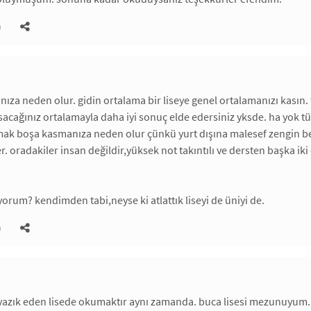
)
za neden olur. gidin ortalama bir liseye genel ortalamanızı kasın. 
asacağınız ortalamayla daha iyi sonuç elde edersiniz yksde. ha yok tü
ak boşa kasmanıza neden olur çünkü yurt dışına malesef zengin bebele
 oradakiler insan değildir,yüksek not takıntılı ve dersten başka iki 
yorum? kendimden tabi,neyse ki atlattık liseyi de üniyi de.
)
yazık eden lisede okumaktır aynı zamanda. buca lisesi mezunuyum. z