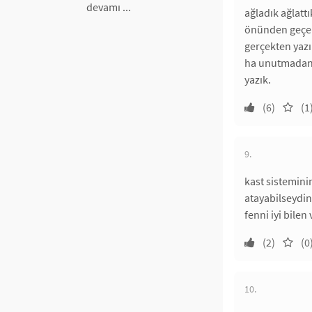
devamı ...
ağladık ağlattı
önünden geçeri
gerçekten yazı
ha unutmadan. 
yazık.
(6)
(1
9.
kast sistemini
atayabilseydin
fenni iyi bile
(2)
(0
10.