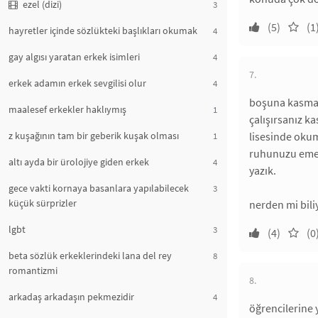
ezel (dizi)
3
(5)
(1
hayretler içinde sözlükteki başlıkları okumak
4
gay algısı yaratan erkek isimleri
4
7.
erkek adamın erkek sevgilisi olur
4
boşuna kasmanı
maalesef erkekler haklıymış
1
çalışırsanız k
z kuşağının tam bir geberik kuşak olması
lisesinde okum
1
ruhunuzu emer.
altı ayda bir ürolojiye giden erkek
4
yazık.
gece vakti kornaya basanlara yapılabilecek
3
küçük sürprizler
nerden mi bili
lgbt
3
(4)
(0
beta sözlük erkeklerindeki lana del rey
8
romantizmi
8.
arkadaş arkadaşın pekmezidir
4
öğrencilerine 