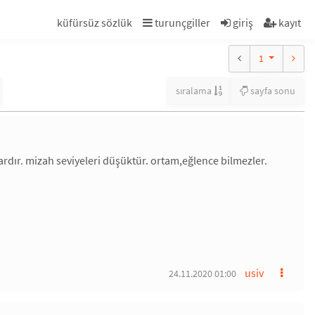
küfürsüz sözlük
turunçgiller
giriş
kayıt
1
sıralama
sayfa sonu
ardır. mizah seviyeleri düşüktür. ortam,eğlence bilmezler.
usiv
24.11.2020 01:00