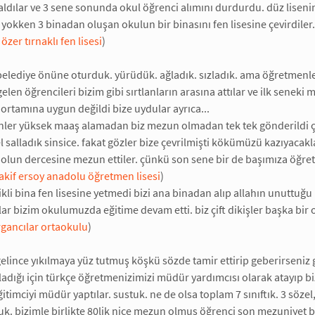
i aldılar ve 3 sene sonunda okul öğrenci alımını durdurdu. düz liseni
 yokken 3 binadan oluşan okulun bir binasını fen lisesine çevirdiler.
özer tırnaklı fen lisesi
)
belediye önüne oturduk. yürüdük. ağladık. sızladık. ama öğretmen
elen öğrencileri bizim gibi sırtlanların arasına attılar ve ilk seneki
 ortamına uygun değildi bize uydular ayrıca...
nler yüksek maaş alamadan biz mezun olmadan tek tek gönderildi çü
l salladık sinsice. fakat gözler bize çevrilmişti kökümüzü kazıyacak
f olun dercesine mezun ettiler. çünkü son sene bir de başımıza öğretm
kif ersoy anadolu öğretmen lisesi
)
ikli bina fen lisesine yetmedi bizi ana binadan alıp allahın unuttuğu
lar bizim okulumuzda eğitime devam etti. biz çift dikişler başka bir ok
rgancılar ortaokulu
)
gelince yıkılmaya yüz tutmuş köşkü sözde tamir ettirip geberirseniz g
adığı için türkçe öğretmenizimizi müdür yardımcısı olarak atayıp biz
ğitimciyi müdür yaptılar. sustuk. ne de olsa toplam 7 sınıftık. 3 sözel, 2
k. bizimle birlikte 80lik nice mezun olmuş öğrenci son mezuniyet b