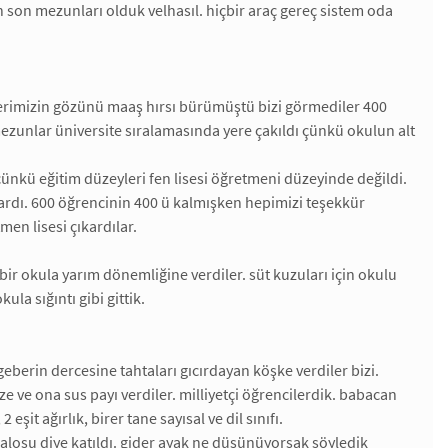
n son mezunları olduk velhasıl. hiçbir araç gereç sistem oda
lerimizin gözünü maaş hırsı bürümüştü bizi görmediler 400
 mezunlar üniversite sıralamasında yere çakıldı çünkü okulun alt
nkü eğitim düzeyleri fen lisesi öğretmeni düzeyinde değildi.
lardı. 600 öğrencinin 400 ü kalmışken hepimizi teşekkür
en lisesi çıkardılar.
 bir okula yarım dönemliğine verdiler. süt kuzuları için okulu
ula sığıntı gibi gittik.
eberin dercesine tahtaları gıcırdayan köşke verdiler bizi.
e ve ona sus payı verdiler. milliyetçi öğrencilerdik. babacan
 eşit ağırlık, birer tane sayısal ve dil sınıfı.
alosu diye katıldı. gider ayak ne düşünüyorsak söyledik