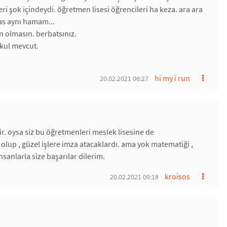
leri şok içindeydi. öğretmen lisesi öğrencileri ha keza. ara ara
tas aynı hamam...
n olmasın. berbatsınız.
okul mevcut.
hi my i run
20.02.2021 06:27
ir. oysa siz bu öğretmenleri meslek lisesine de
 olup , güzel işlere imza atacaklardı. ama yok matematiği ,
sanlarla size başarılar dilerim.
kroisos
20.02.2021 09:18