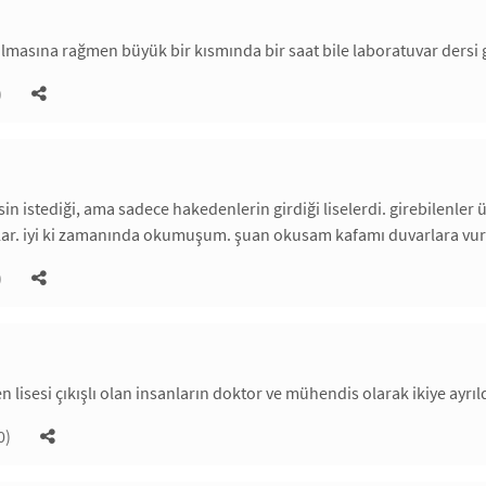
lmasına rağmen büyük bir kısmında bir saat bile laboratuvar dersi
)
in istediği, ama sadece hakedenlerin girdiği liselerdi. girebilenler 
rlar. iyi ki zamanında okumuşum. şuan okusam kafamı duvarlara vu
)
en lisesi çıkışlı olan insanların doktor ve mühendis olarak ikiye ayr
0)