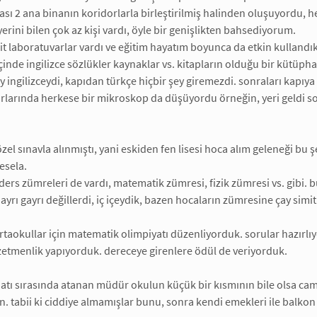
ası 2 ana binanın koridorlarla birleştirilmiş halinden oluşuyordu, her 
yerini bilen çok az kişi vardı, öyle bir genişlikten bahsediyorum.
t laboratuvarlar vardı ve eğitim hayatım boyunca da etkin kullandık h
çinde ingilizce sözlükler kaynaklar vs. kitapların olduğu bir kütüpha
ey ingilizceydi, kapıdan türkçe hiçbir şey giremezdi. sonraları kapıya
rlarında herkese bir mikroskop da düşüyordu örneğin, yeri geldi s
zel sınavla alınmıştı, yani eskiden fen lisesi hoca alım geleneği bu 
sela.
ders zümreleri de vardı, matematik zümresi, fizik zümresi vs. gibi. 
ayrı gayrı değillerdi, iç içeydik, bazen hocaların zümresine çay simit
ortaokullar için matematik olimpiyatı düzenliyorduk. sorular hazırlı
etmenlik yapıyorduk. dereceye girenlere ödül de veriyorduk.
aatı sırasında atanan müdür okulun küçük bir kısmının bile olsa cam 
n. tabii ki ciddiye almamışlar bunu, sonra kendi emekleri ile balkon