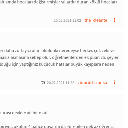
r amda hocaları değiştirmişler yıllardır duran köklü hocaları
the_cleante
20.02.2021 11:02
ler daha zorlayıcı olur. okuldaki neredeyse herkes çok zeki ve
acımasızlaşmasına sebep olur. öğretmenlerden ek puan vb. şeyler
 olduğu için yaptığınız küçücük hatalar büyük kayıplara neden
zümrüd-ü anka
20.02.2021 11:22
ası devlete ait bir okul:
iriydi. okulun 4 bahçe duvarını da görebilen pek az öğrenci