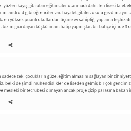
k. yüzleri kayış gibi olan eğitimciler utanmadı dahi. fen lisesi talebe
m. android gibi öğrenciler var. hayalet gibiler. okulu gezdim aynı 
k. en yüksek puanlı okullardan üçüne ev sahipliği yap ama teçhizatı
bizim gıcırdayan köşkü imam hatip yapmışlar. bir bahçe içinde 3 
)
n sadece zeki çocukların güzel eğitim almasını sağlayan bir zihniyett
iz. belki de şimdi mühendislikler de liseden gelmiş bir çok gencimiz
n ve mesleki bir tecrübesi olmayan ancak proje çizip parasına bakan in
)