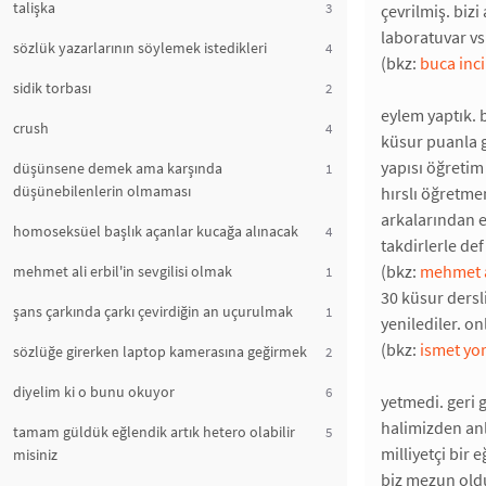
talişka
3
çevrilmiş. biz
laboratuvar vs
sözlük yazarlarının söylemek istedikleri
4
(bkz:
buca inci 
sidik torbası
2
eylem yaptık. 
crush
4
küsur puanla g
yapısı öğretim
düşünsene demek ama karşında
1
düşünebilenlerin olmaması
hırslı öğretme
arkalarından e
homoseksüel başlık açanlar kucağa alınacak
4
takdirlerle de
(bkz:
mehmet a
mehmet ali erbil'in sevgilisi olmak
1
30 küsur dersl
şans çarkında çarkı çevirdiğin an uçurulmak
1
yenilediler. on
(bkz:
ismet yo
sözlüğe girerken laptop kamerasına geğirmek
2
diyelim ki o bunu okuyor
6
yetmedi. geri 
halimizden anl
tamam güldük eğlendik artık hetero olabilir
5
milliyetçi bir e
misiniz
biz mezun oldu