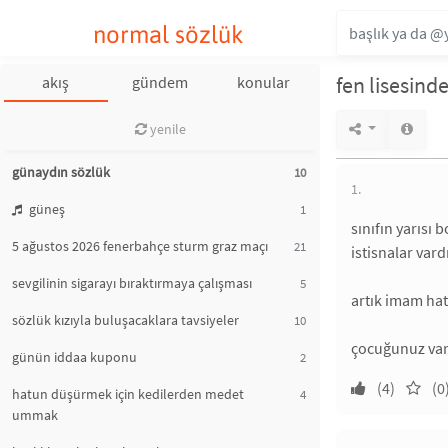
normal sözlük
fen lisesin
akış
gündem
konular
yenile
günaydın sözlük
10
1.
güneş
1
sınıfın yarısı
5 ağustos 2026 fenerbahçe sturm graz maçı
21
istisnalar vard
sevgilinin sigarayı bıraktırmaya çalışması
5
artık imam hat
sözlük kızıyla buluşacaklara tavsiyeler
10
çocuğunuz vars
günün iddaa kuponu
2
(4)
(0
hatun düşürmek için kedilerden medet
4
ummak