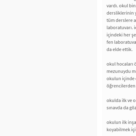
vardı. okul bin
dersliklerinin 
tüm derslere ai
laboratuvarı. i
içindeki her ş
fen laboratuva
da elde ettik.
okul hocaları ö
mezunuydu me
okulun içinde 
öğrencilerden 
okulda ilk ve 
sınavda da göz
okulun ilk inş
koyabilmek içi