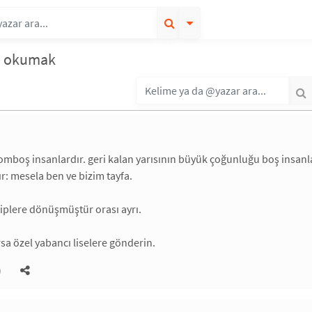
de okumak
 bomboş insanlardır. geri kalan yarısının büyük çoğunluğu boş insanl
ır: mesela ben ve bizim tayfa.
iplere dönüşmüştür orası ayrı.
a özel yabancı liselere gönderin.
)