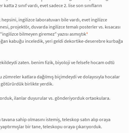
katta 2 sınıf vardı, evet sadece 2. lise son sınıfların
epsini, ingilizce laboratuvarı bile vardı, evet ingilizce
nesi, projektör, duvarda ingilizce temalı posterler vs. kısacası
 "ingilizce bilmeyen giremez" yazısı asmıştık
*
oğan kabuğu inceledik, yeri geldi dekortike-deserebre kurbağa
şekildeydi zaten. benim fizik, biyoloji ve felsefe hocam odtü
bu zümreler katlara dağılmış biçimdeydi ve dolayısıyla hocalar
 götürürdük birlikte yerdik.
yorduk, ilanlar duyurular vs. gönderiyorduk ortaokulara.
tavana sahip olmasını istemiş, teleskop satın alıp oraya
 yaptırmışlar bir tane, teleskopu oraya çıkarıyorduk.