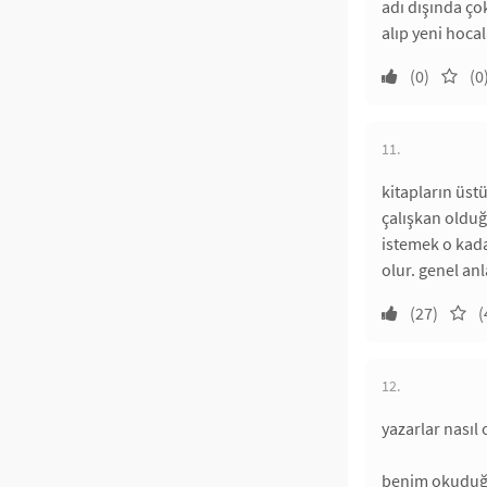
adı dışında ço
alıp yeni hocal
(0)
(0
11.
kitapların üst
çalışkan olduğ
istemek o kada
olur. genel anl
(27)
(
12.
yazarlar nasıl
benim okuduğu