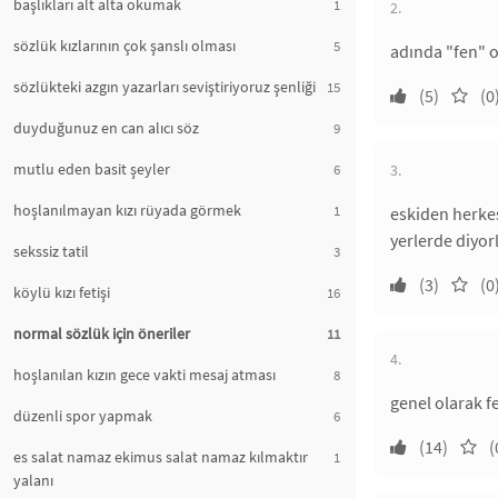
başlıkları alt alta okumak
1
2.
sözlük kızlarının çok şanslı olması
5
adında "fen" o
sözlükteki azgın yazarları seviştiriyoruz şenliği
15
(5)
(0
duyduğunuz en can alıcı söz
9
mutlu eden basit şeyler
6
3.
hoşlanılmayan kızı rüyada görmek
1
eskiden herkes
yerlerde diyo
sekssiz tatil
3
(3)
(0
köylü kızı fetişi
16
normal sözlük için öneriler
11
4.
hoşlanılan kızın gece vakti mesaj atması
8
genel olarak f
düzenli spor yapmak
6
(14)
(
es salat namaz ekimus salat namaz kılmaktır
1
yalanı