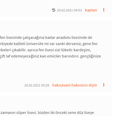
kaptan
20.02.2021 04:53
fen lisesinde çalışacağınız kadar anadolu lisesinde de
rkiyede kaliteli üniversite mi var sanki derseniz, gene fen
ri çıkabilir. ayrıca fen lisesi sizi tüketir kardeşim,
çift laf edemeyeceğiniz kan emiciler barındırır. gençliğinize
haksızsam haksızsın diyin
20.02.2021 05:29
amanın süper lisesi. bizden iki önceki sene düz liseye