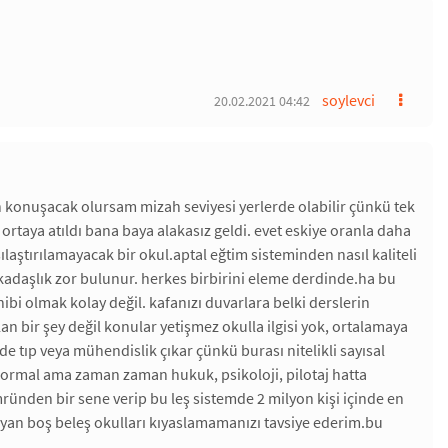
soylevci
20.02.2021 04:42
 konuşacak olursam mizah seviyesi yerlerde olabilir çünkü tek
 ortaya atıldı bana baya alakasız geldi. evet eskiye oranla daha
şılaştırılamayacak bir okul.aptal eğtim sisteminden nasıl kaliteli
rkadaşlık zor bulunur. herkes birbirini eleme derdinde.ha bu
bi olmak kolay değil. kafanızı duvarlara belki derslerin
bir şey değil konular yetişmez okulla ilgisi yok, ortalamaya
e tıp veya mühendislik çıkar çünkü burası nitelikli sayısal
 normal ama zaman zaman hukuk, psikoloji, pilotaj hatta
ömründen bir sene verip bu leş sistemde 2 milyon kişi içinde en
yan boş beleş okulları kıyaslamamanızı tavsiye ederim.bu