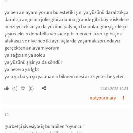
9.
ya ben anlayamıyorum bu estetik işini ya yüzünü daralttıkça
daraltıp angelina jolie gibi arianna grande gibi böyle iskelete
benzeyeceksin ya da yüzünü palyaço balonlar gibi şişirdikçe
şişireceksin donatella versace gibi meryem üzerli gibi çok
alakasız ve niye hep iki ayrı uçlarda yaşamak zorundayız
gerçekten anlayamıyorum
ya sağcısın ya solcu
ya yüzünü şişir ya da söndür
ya hetero ya lgbt
ya o ya bu ya şu ya ananın bilmem nesi artık yeter be yeter.
(1)
(0)
11.01.2025 10:51
notyourmary
10.
gurbetçi şivesiyle iş bulabilen “oyuncu”