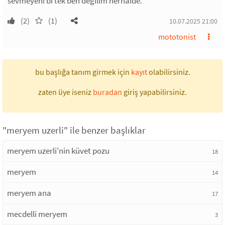
sevmeyeni bi tek ben değilim herhalde.
(2)
(1)
10.07.2025 21:00
mototonist
bu başlığa tanım girmek için
kayıt
olabilirsiniz.
zaten üye iseniz
buradan
giriş yapabilirsiniz.
"meryem uzerli" ile benzer başlıklar
meryem uzerli'nin küvet pozu
18
meryem
14
meryem ana
17
mecdelli meryem
3