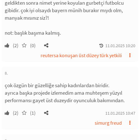
geldikten sonra nimet yerine koyulan gurbetçi futbolcu
gibidir. çok iyi olsaydı bayern münih burakır mıydı olm,
manyak mısınız siz?!
not: başlık başıma kalmış.
(2)
(0)
11.01.2025 10:20
reutersa konuşan üst düzey türk yetkili
8.
çok özgün bir güzelliğe sahip kadınlardan biridir.
ayrıca başka projede izlemedim ama muhteşem yüzyıl
performansı gayet üst duzeydir oyunculuk bakımından.
(2)
(1)
11.01.2025 10:47
simurg freud