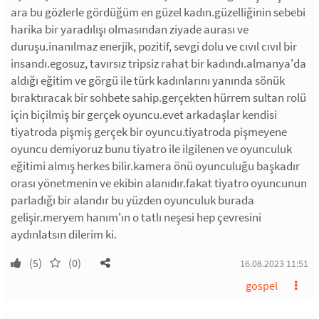
ara bu gözlerle gördüğüm en güzel kadın.güzelliğinin sebebi
harika bir yaradılışı olmasından ziyade aurası ve
duruşu.inanılmaz enerjik, pozitif, sevgi dolu ve cıvıl cıvıl bir
insandı.egosuz, tavırsız tripsiz rahat bir kadındı.almanya'da
aldığı eğitim ve görgü ile türk kadınlarını yanında sönük
bıraktıracak bir sohbete sahip.gerçekten hürrem sultan rolü
için biçilmiş bir gerçek oyuncu.evet arkadaşlar kendisi
tiyatroda pişmiş gerçek bir oyuncu.tiyatroda pişmeyene
oyuncu demiyoruz bunu tiyatro ile ilgilenen ve oyunculuk
eğitimi almış herkes bilir.kamera önü oyunculuğu başkadır
orası yönetmenin ve ekibin alanıdır.fakat tiyatro oyuncunun
parladığı bir alandır bu yüzden oyunculuk burada
gelişir.meryem hanım'ın o tatlı neşesi hep çevresini
aydınlatsın dilerim ki.
(5)
(0)
16.08.2023 11:51
gospel