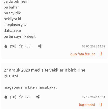
ya da bitmesin
bu bahar
bu seyirlik
bekliyor ki
karşılasın yazı
dahası var
bu bir sayrılık değil.
(96)
(33)
08.05.2021 14:37
quo fata ferunt
27 aralık 2020 meclis'te vekillerin birbirine
girmesi
maç sonu sıfır biten müsabaka .
(10)
(2)
27.12.2020 10:31
karambol