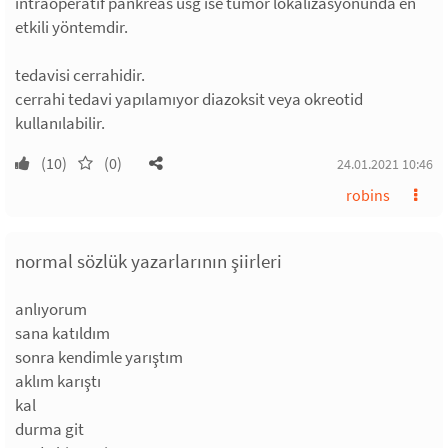
intraoperatif pankreas usg ise tümör lokalizasyonunda en
etkili yöntemdir.
tedavisi cerrahidir.
cerrahi tedavi yapılamıyor diazoksit veya okreotid
kullanılabilir.
(10)
(0)
24.01.2021 10:46
robins
normal sözlük yazarlarının şiirleri
anlıyorum
sana katıldım
sonra kendimle yarıştım
aklım karıştı
kal
durma git