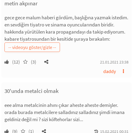
metin akpınar
gece gece malum haberi gördüm, başlığına yazmak istedim.
en sevdiğim tiyatro ve sinama oyuncularından biridir.
hakkında yürütülen kara propagandayı da takip ediyorum.
kabare tiyatrosundan bir kesitide şuraya bırakalım:
(12)
(3)
21.01.2021 23:38
daddy
30'unda metalci olmak
eee alma metalcinin ahını çıkar aheste aheste demişler.
orada burada metalcilere salladınız salladınız şimdi imana
geldiniz değil mi ? sizi köftehorlar sizi...
(9)
(1)
15.02.2021 00:31