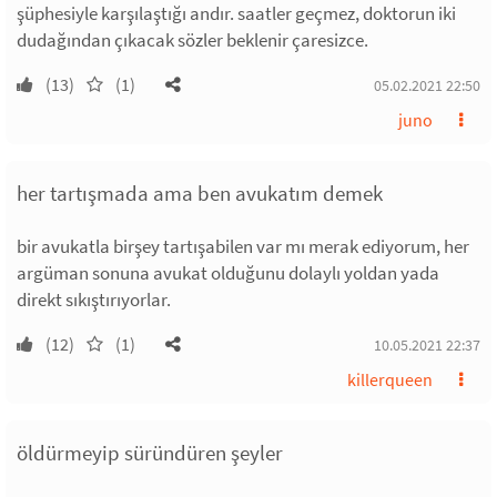
şüphesiyle karşılaştığı andır. saatler geçmez, doktorun iki
dudağından çıkacak sözler beklenir çaresizce.
(13)
(1)
05.02.2021 22:50
juno
her tartışmada ama ben avukatım demek
bir avukatla birşey tartışabilen var mı merak ediyorum, her
argüman sonuna avukat olduğunu dolaylı yoldan yada
direkt sıkıştırıyorlar.
(12)
(1)
10.05.2021 22:37
killerqueen
öldürmeyip süründüren şeyler