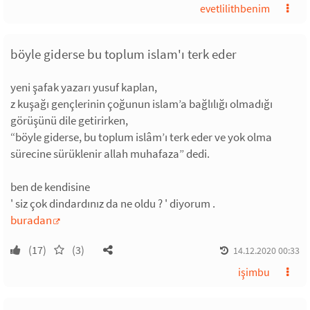
evetlilithbenim
böyle giderse bu toplum islam'ı terk eder
yeni şafak yazarı yusuf kaplan,
z kuşağı gençlerinin çoğunun islam’a bağlılığı olmadığı
görüşünü dile getirirken,
“böyle giderse, bu toplum islâm’ı terk eder ve yok olma
sürecine sürüklenir allah muhafaza” dedi.
ben de kendisine
' siz çok dindardınız da ne oldu ? ' diyorum .
buradan
(17)
(3)
14.12.2020 00:33
işimbu