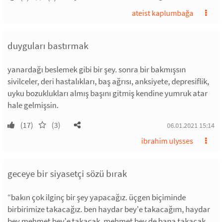
ateist kaplumbağa
duyguları bastırmak
yanardağı beslemek gibi bir şey. sonra bir bakmışsın
sivilceler, deri hastalıkları, baş ağrısı, anksiyete, depresiflik,
uyku bozuklukları almış başını gitmiş kendine yumruk atar
hale gelmişsin.
(17)
(3)
06.01.2021 15:14
ibrahim ulysses
geceye bir siyasetçi sözü bırak
“bakın çok ilginç bir şey yapacağız. üçgen biçiminde
birbirimize takacağız. ben haydar bey'e takacağım, haydar
bey mehmet bey'e takacak, mehmet bey de bana takacak