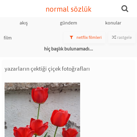
normal sözlük
akış
gündem
konular
film
netflix filmleri
rastgele
hiç başlık bulunamadı...
yazarların çektiği çiçek fotoğrafları