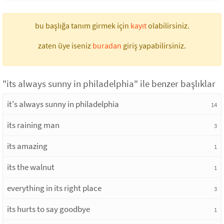
bu başlığa tanım girmek için
kayıt
olabilirsiniz.
zaten üye iseniz
buradan
giriş yapabilirsiniz.
"its always sunny in philadelphia" ile benzer başlıklar
it's always sunny in philadelphia
14
its raining man
3
its amazing
1
its the walnut
1
everything in its right place
3
its hurts to say goodbye
1