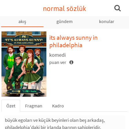
normal sözlük
akış
gündem
konular
its always sunny in
philadelphia
komedi
puan ver
Özet
Fragman
Kadro
büyük egoları ve küçük beyinleri olan beş arkadaş,
philadelphia'daki bir irlanda barının sahipleridir.