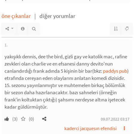
öne çıkanlar
|
diğer yorumlar
1.
yakışıklı dennis, dee the bird, gizli gay ve katolik mac, rafine
zevkleri olan charlie ve en efsanesi danny devito'nun
canlandırdığı frank adında 5 kişinin bir bar(bkz:
paddys pub
)
etrafında cereyan eden olaylarını anlatan komedi dizisidir.
15. sezonu yayınlanmıştır ve muhtemelen birkaç bölümlük
bir sezon daha hazırlanacaktır. bazı sahneleri (örneğin
frank'in koltuktan çıktığı) şahsımı nerdeyse altına işetecek
kadar güldürmüştür.
(3)
(0)
09.07.2022 03:17
kaderci jacquesın efendisi