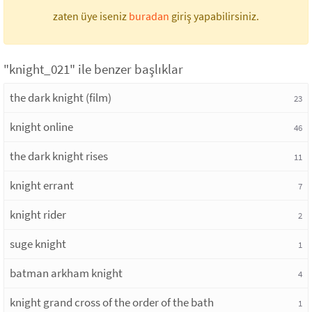
zaten üye iseniz
buradan
giriş yapabilirsiniz.
"knight_021" ile benzer başlıklar
the dark knight (film)
23
knight online
46
the dark knight rises
11
knight errant
7
knight rider
2
suge knight
1
batman arkham knight
4
knight grand cross of the order of the bath
1