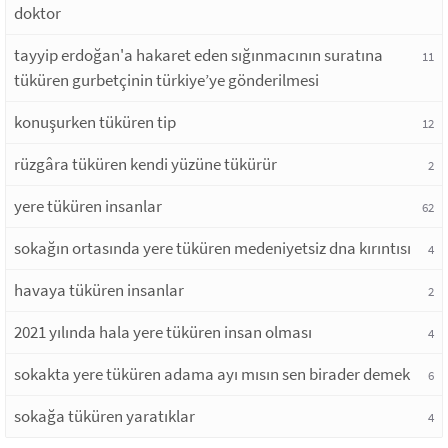
doktor
tayyip erdoğan'a hakaret eden sığınmacının suratına
11
tüküren gurbetçinin türkiye’ye gönderilmesi
konuşurken tüküren tip
12
rüzgâra tüküren kendi yüzüne tükürür
2
yere tüküren insanlar
62
sokağın ortasında yere tüküren medeniyetsiz dna kırıntısı
4
havaya tüküren insanlar
2
2021 yılında hala yere tüküren insan olması
4
sokakta yere tüküren adama ayı mısın sen birader demek
6
sokağa tüküren yaratıklar
4