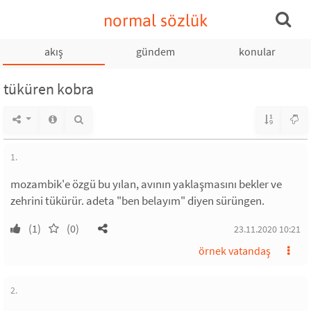
normal sözlük
akış
gündem
konular
tüküren kobra
1.
mozambik'e özgü bu yılan, avının yaklaşmasını bekler ve
zehrini tükürür. adeta "ben belayım" diyen sürüngen.
(1)
(0)
23.11.2020 10:21
örnek vatandaş
2.