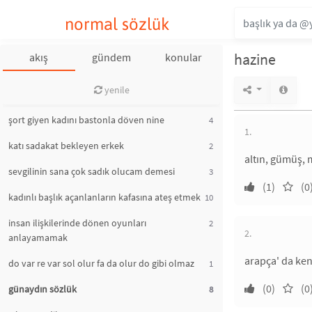
normal sözlük
hazine
akış
gündem
konular
yenile
şort giyen kadını bastonla döven nine
4
1.
katı sadakat bekleyen erkek
2
altın, gümüş, 
sevgilinin sana çok sadık olucam demesi
3
(1)
(0
kadınlı başlık açanlanların kafasına ateş etmek
10
insan ilişkilerinde dönen oyunları
2
2.
anlayamamak
arapça' da ken
do var re var sol olur fa da olur do gibi olmaz
1
(0)
(0
günaydın sözlük
8