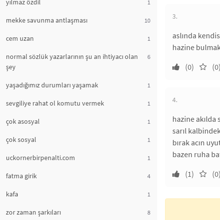
yılmaz özdil
1
3.
mekke savunma antlaşması
10
aslında kendis
cem uzan
1
hazine bulmak 
normal sözlük yazarlarının şu an ihtiyacı olan
6
(0)
(0
şey
yaşadığımız durumları yaşamak
1
4.
sevgiliye rahat ol komutu vermek
1
hazine akılda 
çok asosyal
1
sarıl kalbindek
çok sosyal
1
bırak acın uyu
bazen ruha bat
uckornerbirpenalti.com
1
(1)
(0
fatma girik
4
kafa
1
zor zaman şarkıları
8