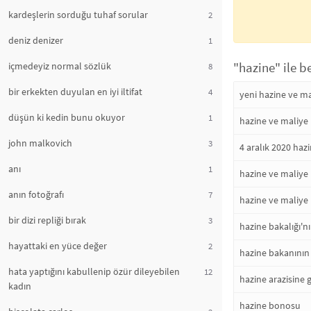
kardeşlerin sorduğu tuhaf sorular
2
deniz denizer
1
"hazine" ile b
içmedeyiz normal sözlük
8
bir erkekten duyulan en iyi iltifat
4
yeni hazine ve m
düşün ki kedin bunu okuyor
1
hazine ve maliye 
john malkovich
3
4 aralık 2020 hazi
anı
1
hazine ve maliye b
anın fotoğrafı
7
hazine ve maliye 
bir dizi repliği bırak
3
hazine bakalığı'n
hayattaki en yüce değer
2
hazine bakanının 
hata yaptığını kabullenip özür dileyebilen
12
hazine arazisin
kadın
hazine bonosu