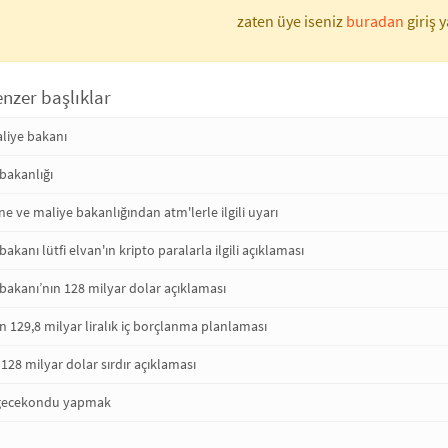
zaten üye iseniz
buradan
giriş y
enzer başlıklar
aliye bakanı
bakanlığı
ne ve maliye bakanlığından atm'lerle ilgili uyarı
akanı lütfi elvan'ın kripto paralarla ilgili açıklaması
bakanı’nın 128 milyar dolar açıklaması
ın 129,8 milyar liralık iç borçlanma planlaması
128 milyar dolar sırdır açıklaması
e gecekondu yapmak