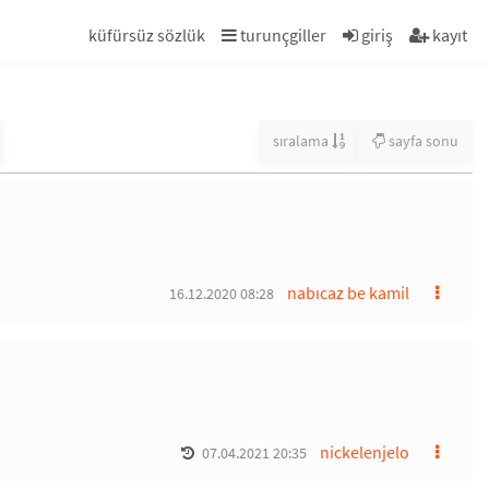
küfürsüz sözlük
turunçgiller
giriş
kayıt
sıralama
sayfa sonu
nabıcaz be kamil
16.12.2020 08:28
nickelenjelo
07.04.2021 20:35