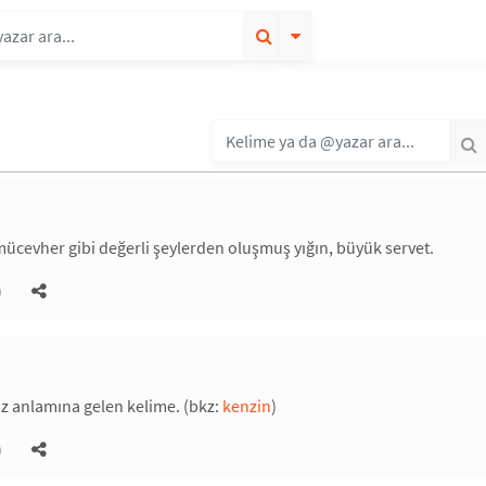
mücevher gibi değerli şeylerden oluşmuş yığın, büyük servet.
)
z anlamına gelen kelime. (bkz:
kenzin
)
)