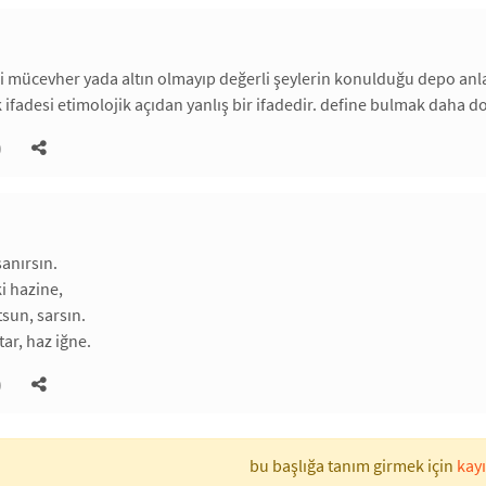
i mücevher yada altın olmayıp değerli şeylerin konulduğu depo anla
ifadesi etimolojik açıdan yanlış bir ifadedir. define bulmak daha do
)
sanırsın.
i hazine,
tsun, sarsın.
ar, haz iğne.
)
bu başlığa tanım girmek için
kayı