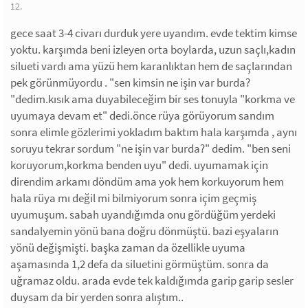
12.
gece saat 3-4 civarı durduk yere uyandım. evde tektim kimse
yoktu. karşımda beni izleyen orta boylarda, uzun saçlı,kadın
silueti vardı ama yüzü hem karanlıktan hem de saçlarından
pek görünmüyordu . "sen kimsin ne işin var burda?
"dedim.kısık ama duyabileceğim bir ses tonuyla "korkma ve
uyumaya devam et" dedi.önce rüya görüyorum sandım
sonra elimle gözlerimi yokladım baktım hala karşımda , aynı
soruyu tekrar sordum "ne işin var burda?" dedim. "ben seni
koruyorum,korkma benden uyu" dedi. uyumamak için
direndim arkamı döndüm ama yok hem korkuyorum hem
hala rüya mı değil mi bilmiyorum sonra içim geçmiş
uyumuşum. sabah uyandığımda onu gördüğüm yerdeki
sandalyemin yönü bana doğru dönmüştü. bazi eşyaların
yönü değişmişti. başka zaman da özellikle uyuma
aşamasında 1,2 defa da siluetini görmüştüm. sonra da
uğramaz oldu. arada evde tek kaldığımda garip garip sesler
duysam da bir yerden sonra alıştım..