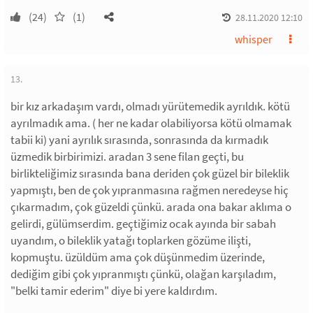
(24)
(1)
28.11.2020 12:10
whisper
13.
bir kız arkadaşım vardı, olmadı yürütemedik ayrıldık. kötü
ayrılmadık ama. ( her ne kadar olabiliyorsa kötü olmamak
tabii ki) yani ayrılık sırasında, sonrasında da kırmadık
üzmedik birbirimizi. aradan 3 sene filan geçti, bu
birlikteliğimiz sırasında bana deriden çok güzel bir bileklik
yapmıştı, ben de çok yıpranmasına rağmen neredeyse hiç
çıkarmadım, çok güzeldi çünkü. arada ona bakar aklıma o
gelirdi, gülümserdim. geçtiğimiz ocak ayında bir sabah
uyandım, o bileklik yatağı toplarken gözüme ilişti,
kopmuştu. üzüldüm ama çok düşünmedim üzerinde,
dediğim gibi çok yıpranmıştı çünkü, olağan karşıladım,
"belki tamir ederim" diye bi yere kaldırdım.