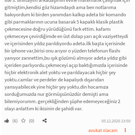
lise 3. sınıftayım arkadaşımın evine matematik çalışmak için
gitmiştim,kendisi göz hizamdaydı ama ben notlarıma
bakıyordum ki birden yanımdan kalkıp adeta bir komando
gibi parmaklarının ucuna basarak 5 kapaklı klasik plastik
çekmecesine doğru yürüdüğünü fark ettim. kafamı
çekmeceye çevirdiğimde en üst dolap yarı açık vaziyetteydi
ve içerisinden yıldız parıldıyordu adeta.ilk başta içerisinde
bir iphone var,birisi onu arıyor o yüzden telefonun flashı
yanıyor zannettim,bu ışık gözümü almıyor adeta yıldız gibi
içeriden parlıyordu.çekmeceyi açıp baktığımızda içerisinde
hiçbir elektronik alet yoktu ve parıldayacak hiçbir şey
yoktu.camlar ve perdeler de kapalıydı dışarıdan
yansıyabilecek yine hiçbir şey yoktu.din hocamıza
sorduğumuzda nur görmüşsünüzdür demişti ama
bilemiyorumm. gerçekliğinden şüphe edemeyeceğiniz 2
olayı anlattım ki ikisinin de şahidi var.
(6)
(0)
05.12.2020 23:50
avukat olacam