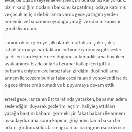
evde, bir odada teyzemle eniştem, bir oda da biz kalıyorduk.
bizim kaldığımız odanın balkonu kapatılmış, odaya katılmış
ve çocuklar için de bir ranza vardı. gece yattığım yerden
annemin ve babamım uyuduğu yatağı ve odanın kapısını
görebiliyordum.
sanırım ikinci geceydi, ilk olarak mutfaktan şakır şakır,
tabakların veya bardakların birbirine çarpması gibi sesler
geldi. biz kardeşimle ne olduğunu anlamadık ama büyükler
ayaklanınca biz de onlarla beraber kalkıp içeri gittik.
babamla eniştem eve hırsız falan girdiğini düşündü ama
annem ile teyzem bunlar tabak sesi falan diye söylendi ise de
o gece kimse oralı olmadı ve biz uyumaya devam ettik.
ertesi gece, ranzanın üst tarafında yatarken, babamın adımı
seslendiğini duyarak gözlerimi açtım. haliyle yattıkları
yatağa baktım babamı görmek için fakat babam ile annem
uykudaydı. daha sonra kapının girişinden bana bakan bir
adam gördüm. soluk bir rengi olmasına rağmen son derece