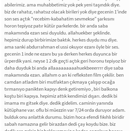
abilerimiz. ama muhabbetimiz yok pek yeni taşındık diye.
biz de rahatız, rahatsız olacak birileri yok diye gecenin 1'inde
son ses açtık "recebim-kabahatim sevmekse" şarkısını
horon tepiyoz patır kütür parkelerde. bir anda saba
makamında ezan sesi duyuldu. allahuekber şeklinde.
hepimiz durup birbirimize baktık. herkes duydu mu diye.
ama sanki abdurrahman el ussi okuyor ezanı öyle bir ses.
gecenin 1 inde ne ezanı bu ya derken herkes duyunca bir
ürperdik yani. neyse 1 2 dk geçti açtık geri horonu tepiyoz bir
daha duyduk bi anda allaaaaaaaaahuekbeeerrrr diye saba
makamında ezan. allahım o an ki refleksten film çekilir. ben
camdan atladım biri mutfaktan çıkmaya çalışıp ocağa
tırmanıyo panikten kapıyı denk getiremiyo , biri balkona
koştu biri kapıya. hepimiz attık kendimizi dışarı. dedik bi
imama mı gitsek diye. dedik gidelim. caminin yanında
kütüphane var. oflu bi müezzin var 7/24 orda duruyor adam.
bulduk onu anlattık durumu. bizim hoca efendi fıkıhlı biridir
sabah namazına gelir birazdan dedi çay koydu bize. biz