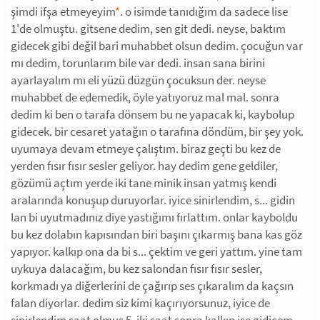
şimdi ifşa etmeyeyim
*
. o isimde tanıdığım da sadece lise
1'de olmuştu. gitsene dedim, sen git dedi. neyse, baktım
gidecek gibi değil bari muhabbet olsun dedim. çocuğun var
mı dedim, torunlarım bile var dedi. insan sana birini
ayarlayalım mı eli yüzü düzgün çocuksun der. neyse
muhabbet de edemedik, öyle yatıyoruz mal mal. sonra
dedim ki ben o tarafa dönsem bu ne yapacak ki, kaybolup
gidecek. bir cesaret yatağın o tarafına döndüm, bir şey yok.
uyumaya devam etmeye çalıştım. biraz geçti bu kez de
yerden fısır fısır sesler geliyor. hay dedim gene geldiler,
gözümü açtım yerde iki tane minik insan yatmış kendi
aralarında konuşup duruyorlar. iyice sinirlendim, s... gidin
lan bi uyutmadınız diye yastığımı fırlattım. onlar kayboldu
bu kez dolabın kapısından biri başını çıkarmış bana kas göz
yapıyor. kalkıp ona da bi s... çektim ve geri yattım. yine tam
uykuya dalacağım, bu kez salondan fısır fısır sesler,
korkmadı ya diğerlerini de çağırıp ses çıkaralım da kaçsın
falan diyorlar. dedim siz kimi kaçırıyorsunuz, iyice de