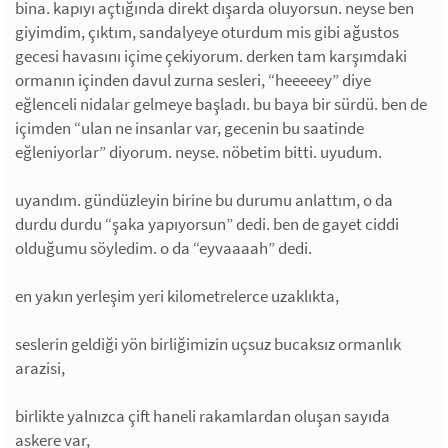
bina. kapıyı açtığında direkt dışarda oluyorsun. neyse ben
giyimdim, çıktım, sandalyeye oturdum mis gibi ağustos
gecesi havasını içime çekiyorum. derken tam karşımdaki
ormanın içinden davul zurna sesleri, “heeeeey” diye
eğlenceli nidalar gelmeye başladı. bu baya bir sürdü. ben de
içimden “ulan ne insanlar var, gecenin bu saatinde
eğleniyorlar” diyorum. neyse. nöbetim bitti. uyudum.
uyandım. gündüzleyin birine bu durumu anlattım, o da
durdu durdu “şaka yapıyorsun” dedi. ben de gayet ciddi
olduğumu söyledim. o da “eyvaaaah” dedi.
en yakın yerleşim yeri kilometrelerce uzaklıkta,
seslerin geldiği yön birliğimizin uçsuz bucaksız ormanlık
arazisi,
birlikte yalnızca çift haneli rakamlardan oluşan sayıda
askere var,