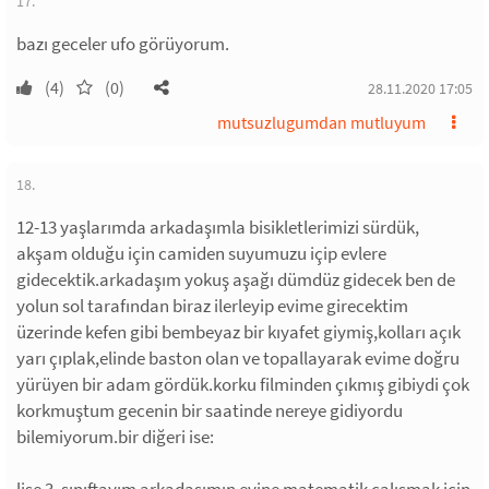
17.
bazı geceler ufo görüyorum.
(4)
(0)
28.11.2020 17:05
mutsuzlugumdan mutluyum
18.
12-13 yaşlarımda arkadaşımla bisikletlerimizi sürdük,
akşam olduğu için camiden suyumuzu içip evlere
gidecektik.arkadaşım yokuş aşağı dümdüz gidecek ben de
yolun sol tarafından biraz ilerleyip evime girecektim
üzerinde kefen gibi bembeyaz bir kıyafet giymiş,kolları açık
yarı çıplak,elinde baston olan ve topallayarak evime doğru
yürüyen bir adam gördük.korku filminden çıkmış gibiydi çok
korkmuştum gecenin bir saatinde nereye gidiyordu
bilemiyorum.bir diğeri ise: