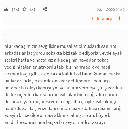
(45)
(5)
28.11.2020 01:40
hidir amca
3.
bi arkadaşımızın sevgilisine musallat olmuşlardı sanırım,
arkadaş anlatıyordu sokakta bizi takip ediyorlar, evde ayak
sesleri hatta ve hatta kız arkadaşının havadan tokat
yediğini falan anlatıyordu tabi biz inanmadık velhasıl
eleman kaçtı gitti kız orta da kaldı, bizi tanıdığından başka
bir kız arkadaşın evinde ona yer açtık sonrasında hep
beraber bu olayı konuşuyor ve anlam vermeye çalışıyorduk
derken içerden kaç senedir asılı olan bir fotoğrafın durup
dururken yere düşmesi ve o fotoğrafın çiviyle asılı olduğu
halde duvarda çivi izi dahi olmaması ve dahası resmin kırığı
acayip bir şekilde olması aklımızı almıştı o an, böyle bir
anıdır he sonrasında başka bir şey olmadı orası ayrı.