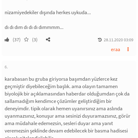
nizamiyedekiler dışında herkes uykuda...
dı dı dım dı dı dı dımmmm...
(37)
(3)
28.11.2020 03:09
eraa
6.
karabasan bu gruba giriyorsa başımdan yüzlerce kez
geçmiştir diyebileceğim başlık. ama olayın tamamen
biyolojik bir açıklamasından haberdar olduğumdan çok da
sallamadığım kendimce çözümler geliştirdiğim bir
deneyimdir. tipik olarak hemen uyanırsınız ama aslında
uyanmazsınız, konuşur ama sesinizi duyuramazsınız, görür
ama müdahale edemezsin, sesleri duyar ama yanıt
veremezsin şeklinde devam edebilecek bir basma hadisesi