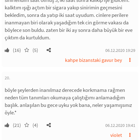
sinirlendim saat olmuş 5, iki saat sonra kalkıp işe gidicem.
kalktım ışığı açtım bir sigara yakıp sinirimin geçmesini
bekledim, sonra da yatıp iki saat uyudum. cinlere perilere
inanmayan biri olarak yaşadığım tek cin görme vakası da
böylece son buldu. zaten bir iki ay sonra daha büyük bir eve
çıktım da kurtuldum.
(16)
(5)
06.12.2020 19:29
kahpe bizanstaki gavur bey
20.
böyle şeylerden inanılmaz derecede korkmama rağmen
neden tüm tanımları okumaya çalıştığımı anlamadığım
başlık. anlaşılan bu gece uyku yok bana, neler yaşamışsınız
öyle.*
(21)
(4)
06.12.2020 19:41
violet