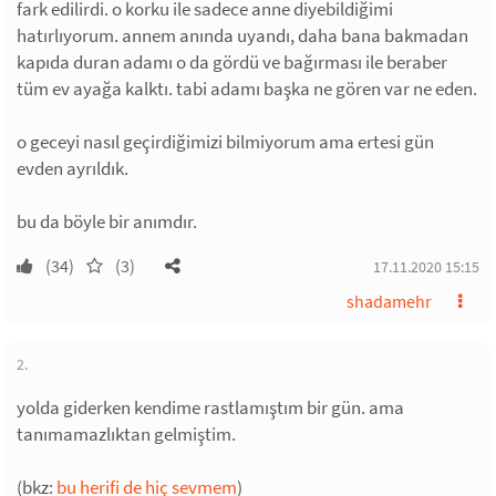
fark edilirdi. o korku ile sadece anne diyebildiğimi
hatırlıyorum. annem anında uyandı, daha bana bakmadan
kapıda duran adamı o da gördü ve bağırması ile beraber
tüm ev ayağa kalktı. tabi adamı başka ne gören var ne eden.
o geceyi nasıl geçirdiğimizi bilmiyorum ama ertesi gün
evden ayrıldık.
bu da böyle bir anımdır.
(34)
(3)
17.11.2020 15:15
shadamehr
2.
yolda giderken kendime rastlamıştım bir gün. ama
tanımamazlıktan gelmiştim.
(bkz:
bu herifi de hiç sevmem
)