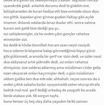
dedik ara gelsin biz bekleyemeyiz o kadar. sagolsun hocayı
uyandırdık geldi. anlattık durumu dedi bi gidelim eve.
kütüphaneden de kuran hediye etti bize evinizde olsun diye.
eve gittik. kapıdan girer girmez gozkeri faltaşı gibi açıldı
imamın. dolandı odalarda biraz dualar etti. sonra salona
kuranı astı geldi bize dediği şey şu..
evi sahiplenmişler, siz bu evden çıkın gençler rahatsız
etmesinler sizi.
biz dedik ki tövbe bismillah hocam ezan neyin nesiydi.
hoca odanın bi köşesine bakıp görmediğimiz bişeyi görür
gibi gülümsedi, aranızda bir şerif var sizin dedi. ve sizler nasıl
dua aldıysanız artık şükredin dedi. siz onları rahatsız
etmişsiniz. size saldıracaklarmış ama müslüman cinler gelip
ezan okuyarak onları kaçırmışlar dedi. o gün müslüman
oldum galiba ben dua ede ede. ahhahah. neyse sonrası da o
evden çıktık sabaha kadar uyuyamadık zaten oturup etrafa
baktık mal mal. şerif dediği arkadaş da yozgatlı bu arada.
benle alakası yok. 66 sorgun tayfa.
buna benzer üç beş olay daha yaşadım farklı zaman