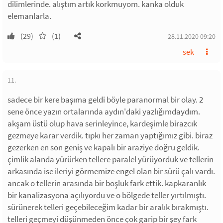
dilimlerinde. alıştım artık korkmuyom. kanka olduk
elemanlarla.
(29)
(1)
28.11.2020 09:20
sek
11.
sadece bir kere başıma geldi böyle paranormal bir olay. 2
sene önce yazın ortalarında aydın'daki yazlığımdaydım.
akşam üstü olup hava serinleyince, kardeşimle birazcık
gezmeye karar verdik. tıpkı her zaman yaptığımız gibi. biraz
gezerken en son geniş ve kapalı bir araziye doğru geldik.
çimlik alanda yürürken tellere paralel yürüyorduk ve tellerin
arkasında ise ileriyi görmemize engel olan bir sürü çalı vardı.
ancak o tellerin arasında bir boşluk fark ettik. kapkaranlık
bir kanalizasyona açılıyordu ve o bölgede teller yırtılmıştı.
sürünerek telleri geçebileceğim kadar bir aralık bırakmıştı.
telleri geçmeyi düşünmeden önce çok garip bir şey fark