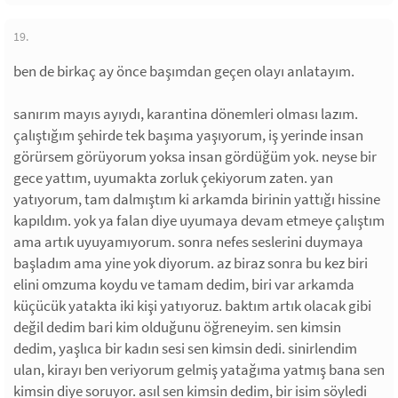
19.
ben de birkaç ay önce başımdan geçen olayı anlatayım.
sanırım mayıs ayıydı, karantina dönemleri olması lazım.
çalıştığım şehirde tek başıma yaşıyorum, iş yerinde insan
görürsem görüyorum yoksa insan gördüğüm yok. neyse bir
gece yattım, uyumakta zorluk çekiyorum zaten. yan
yatıyorum, tam dalmıştım ki arkamda birinin yattığı hissine
kapıldım. yok ya falan diye uyumaya devam etmeye çalıştım
ama artık uyuyamıyorum. sonra nefes seslerini duymaya
başladım ama yine yok diyorum. az biraz sonra bu kez biri
elini omzuma koydu ve tamam dedim, biri var arkamda
küçücük yatakta iki kişi yatıyoruz. baktım artık olacak gibi
değil dedim bari kim olduğunu öğreneyim. sen kimsin
dedim, yaşlıca bir kadın sesi sen kimsin dedi. sinirlendim
ulan, kirayı ben veriyorum gelmiş yatağıma yatmış bana sen
kimsin diye soruyor. asıl sen kimsin dedim, bir isim söyledi