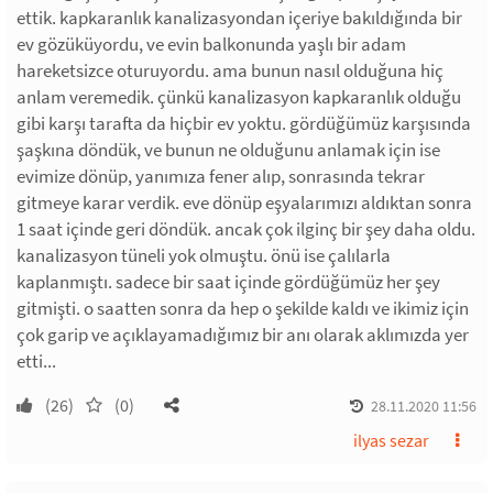
ettik. kapkaranlık kanalizasyondan içeriye bakıldığında bir
ev gözüküyordu, ve evin balkonunda yaşlı bir adam
hareketsizce oturuyordu. ama bunun nasıl olduğuna hiç
anlam veremedik. çünkü kanalizasyon kapkaranlık olduğu
gibi karşı tarafta da hiçbir ev yoktu. gördüğümüz karşısında
şaşkına döndük, ve bunun ne olduğunu anlamak için ise
evimize dönüp, yanımıza fener alıp, sonrasında tekrar
gitmeye karar verdik. eve dönüp eşyalarımızı aldıktan sonra
1 saat içinde geri döndük. ancak çok ilginç bir şey daha oldu.
kanalizasyon tüneli yok olmuştu. önü ise çalılarla
kaplanmıştı. sadece bir saat içinde gördüğümüz her şey
gitmişti. o saatten sonra da hep o şekilde kaldı ve ikimiz için
çok garip ve açıklayamadığımız bir anı olarak aklımızda yer
etti...
(26)
(0)
28.11.2020 11:56
ilyas sezar