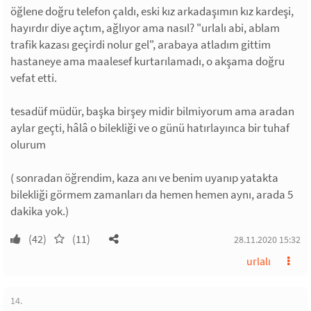
öğlene doğru telefon çaldı, eski kız arkadaşımın kız kardeşi,
hayırdır diye açtım, ağlıyor ama nasıl? "urlalı abi, ablam
trafik kazası geçirdi nolur gel", arabaya atladım gittim
hastaneye ama maalesef kurtarılamadı, o akşama doğru
vefat etti.
tesadüf müdür, başka birşey midir bilmiyorum ama aradan
aylar geçti, hâlâ o bilekliği ve o günü hatırlayınca bir tuhaf
olurum
( sonradan öğrendim, kaza anı ve benim uyanıp yatakta
bilekliği görmem zamanları da hemen hemen aynı, arada 5
dakika yok.)
(42)
(11)
28.11.2020 15:32
urlalı
14.