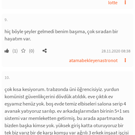
lotte
9.
hiç böyle şeyler gelmedi benim başıma, çok sıradan bir
hayatım var.
(1)
(0)
28.11.2020 08:38
atamabekleyenastronot
10.
çok kısa kesiyorum. trabzonda üni öğrencisiyiz. yurdun
komünist güvenlikçerini dövdük atıldık. eve çıktık ev
eşyamız henüz yok. boş evde temiz elbiseleri salona serip 4
avanak yatıyoruz sarılıp. ev arkadaşlarımdan birinin 5+1 ses
sistemi var memleketten getirmiş. bu arada apartmanda
bizden başka kimse yok. yüksek giriş katta oturuyoruz bir
tek biz varız bir de karşı komşu var ağrılı 3 erkek inşaat işçisi