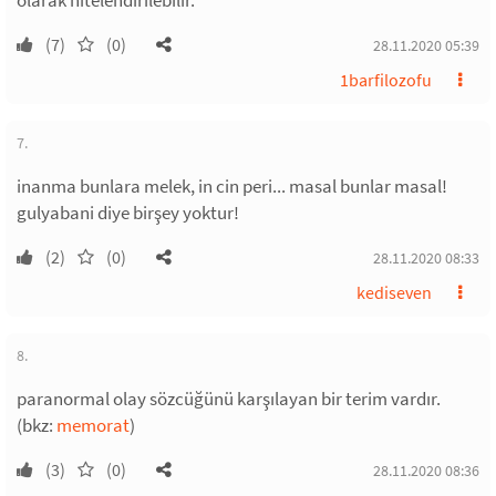
olarak nitelendirilebilir.
(7)
(0)
28.11.2020 05:39
1barfilozofu
7.
inanma bunlara melek, in cin peri... masal bunlar masal!
gulyabani diye birşey yoktur!
(2)
(0)
28.11.2020 08:33
kediseven
8.
paranormal olay sözcüğünü karşılayan bir terim vardır.
(bkz:
memorat
)
(3)
(0)
28.11.2020 08:36