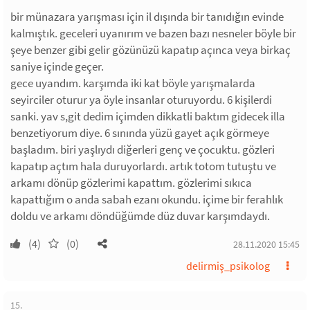
bir münazara yarışması için il dışında bir tanıdığın evinde
kalmıştık. geceleri uyanırım ve bazen bazı nesneler böyle bir
şeye benzer gibi gelir gözünüzü kapatıp açınca veya birkaç
saniye içinde geçer.
gece uyandım. karşımda iki kat böyle yarışmalarda
seyirciler oturur ya öyle insanlar oturuyordu. 6 kişilerdi
sanki. yav s,git dedim içimden dikkatli baktım gidecek illa
benzetiyorum diye. 6 sınında yüzü gayet açık görmeye
başladım. biri yaşlıydı diğerleri genç ve çocuktu. gözleri
kapatıp açtım hala duruyorlardı. artık totom tutuştu ve
arkamı dönüp gözlerimi kapattım. gözlerimi sıkıca
kapattığım o anda sabah ezanı okundu. içime bir ferahlık
doldu ve arkamı döndüğümde düz duvar karşımdaydı.
(4)
(0)
28.11.2020 15:45
delirmiş_psikolog
15.